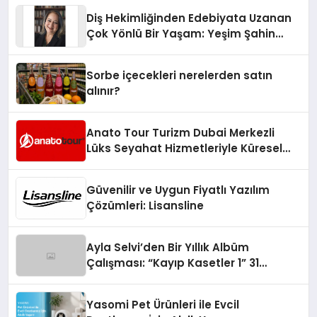
Diş Hekimliğinden Edebiyata Uzanan
Çok Yönlü Bir Yaşam: Yeşim Şahin
Yaman
Sorbe içecekleri nerelerden satın
alınır?
Anato Tour Turizm Dubai Merkezli
Lüks Seyahat Hizmetleriyle Küresel
Turizmde Öne Çıkıyor
Güvenilir ve Uygun Fiyatlı Yazılım
Çözümleri: Lisansline
Ayla Selvi’den Bir Yıllık Albüm
Çalışması: “Kayıp Kasetler 1” 31
Temmuz’da Çıktı
Yasomi Pet Ürünleri ile Evcil