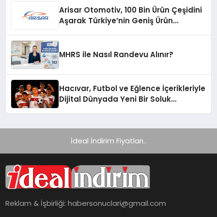
Arisar Otomotiv, 100 Bin Ürün Çeşidini
Aşarak Türkiye’nin Geniş Ürün
Yelpazesine Sahip Oto Yedek Parça
Platformlarından Biri Oldu
MHRS ile Nasıl Randevu Alınır?
Hacıvar, Futbol ve Eğlence İçerikleriyle
Dijital Dünyada Yeni Bir Soluk
Getiriyor
İdeal İndirim Fiyatları..
Reklam & İşbirliği:
habersonuclari@gmail.com