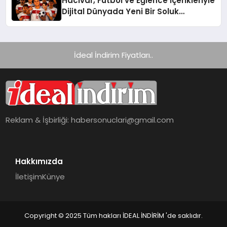
Hacıvar, Futbol ve Eğlence İçerikleriyle
Dijital Dünyada Yeni Bir Soluk
Getiriyor
İdeal İndirim Fiyatları..
Reklam & İşbirliği:
habersonuclari@gmail.com
Hakkımızda
İletişim
Künye
Copyright © 2025 Tüm hakları İDEAL İNDİRİM 'de saklıdır.