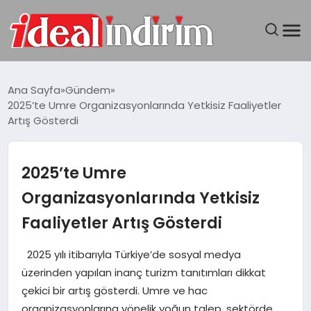
ANASAYFA
Ana Sayfa
Gündem
2025’te Umre Organizasyonlarında Yetkisiz Faaliyetler
BILGISAYAR
Artış Gösterdi
DÜNYA
2025’te Umre
SEYAHAT
Organizasyonlarında Yetkisiz
Faaliyetler Artış Gösterdi
TEKNOLOJI
2025 yılı itibarıyla Türkiye’de sosyal medya
YAŞAM
üzerinden yapılan inanç turizm tanıtımları dikkat
çekici bir artış gösterdi. Umre ve hac
organizasyonlarına yönelik yoğun talep, sektörde