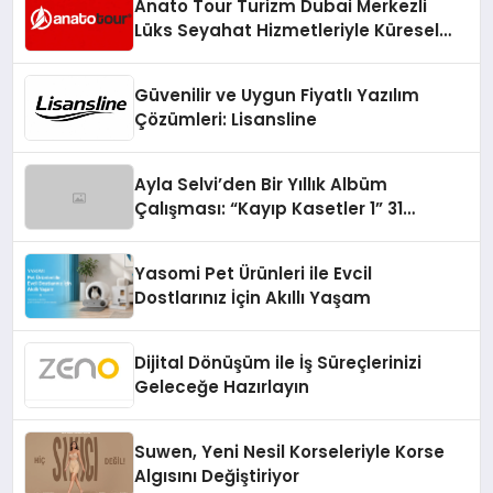
Anato Tour Turizm Dubai Merkezli
Lüks Seyahat Hizmetleriyle Küresel
Turizmde Öne Çıkıyor
Güvenilir ve Uygun Fiyatlı Yazılım
Çözümleri: Lisansline
Ayla Selvi’den Bir Yıllık Albüm
Çalışması: “Kayıp Kasetler 1” 31
Temmuz’da Çıktı
Yasomi Pet Ürünleri ile Evcil
Dostlarınız İçin Akıllı Yaşam
Dijital Dönüşüm ile İş Süreçlerinizi
Geleceğe Hazırlayın
Suwen, Yeni Nesil Korseleriyle Korse
Algısını Değiştiriyor