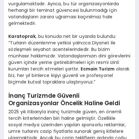
vurgulamaktadır. Ayrıca, bu tür organizasyonlarda
herhangi bir teminat güvencesi bulunmadığı için
vatandaşların zarara uğraması kaçınılmaz hale
gelmektedir.
Karatoprak
, bu konuda net bir uyarıda bulundu:
“Turların düzenlenme yetkisi yalnızca Diyanet ile
sözleşmeli seyahat acentelerindedir. Bu bizim
münhasır hakkımızdır. Vatandaşlarımızın dini görevlerini
güven içinde yerine getirebilmeleri için resmi izinli
kurumları tercih etmeleri şarttır.
Ecmain Turizm
olarak
biz, her yıl binlerce kişiyi güvenli ve profesyonel
biçimde kutsal topraklara ulaştırıyoruz.”
İnanç Turizmde Güvenli
Organizasyonlar Öncelik Haline Geldi
2025 yılı itibarıyla inanç turizmde güven, en önemli
tercih kriterlerinden biri haline gelmiştir. Özellikle
sosyal medya üzerinden yapılan sponsorlu reklamlar,
umre turlarını cazip fiyatlarla sunarak geniş kitlelere
ulaşmaktadır. Ancak bu cazip tekliflerin ardında çoğu