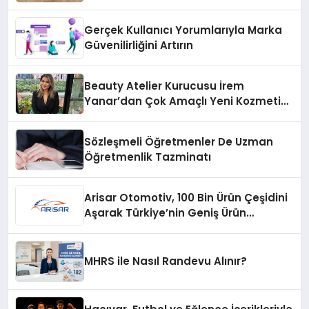
Gerçek Kullanıcı Yorumlarıyla Marka
Güvenilirliğini Artırın
Beauty Atelier Kurucusu İrem
Yanar’dan Çok Amaçlı Yeni Kozmetik
Ürünü
Sözleşmeli Öğretmenler De Uzman
Öğretmenlik Tazminatı
Arisar Otomotiv, 100 Bin Ürün Çeşidini
Aşarak Türkiye’nin Geniş Ürün
Yelpazesine Sahip Oto Yedek Parça
Platformlarından Biri Oldu
MHRS ile Nasıl Randevu Alınır?