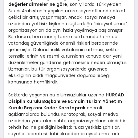
değerlendirmelerine göre
, son yıllarda Türkiye’den
Suudi Arabistan’a yapılan umre seyahatlerinde dikkat
çekici bir artış yaşanmıştır. Ancak, sosyal medya
üzerinden yetkisiz kişilerin oluşturduğu “bireysel umre”
organizasyonları da aynı hızla yayılmaya başlamıştır.
Bu durum, hem inanç turizm sektöründe hem de
vatandaş güvenliğinde önemli riskleri beraberinde
getirmiştir. Dolandırıcılık vakalarının artması, sektör
temsilcilerinin ve resmi kurumların konuya dair yeni
düzenlemeler gündeme getirmesine neden olmuştur.
Uzmanlar, bu tür organizasyonlarda güvence
eksikliğinin ciddi mağduriyetler doğurabileceği
konusunda hemfikirdir.
Sektörde yaşanan bu olumsuzluklar üzerine
HURSAD
Disiplin Kurulu Başkanı ve Ecmain Turizm Yönetim
Kurulu Başkanı Kader Karatoprak
önemli
açıklamalarda bulundu. Karatoprak, sosyal medya
üzerinden yürütülen sahte organizasyonların ciddi bir
tehdit haline geldiğini belirtti: “Bazı yetkisiz şahıslar,
seyahat acentesi dahi olmadan bireysel umre adı