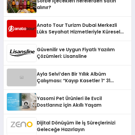
Sorbe içecekleri nerelerden satın
alınır?
Anato Tour Turizm Dubai Merkezli
Lüks Seyahat Hizmetleriyle Küresel
Turizmde Öne Çıkıyor
Güvenilir ve Uygun Fiyatlı Yazılım
Çözümleri: Lisansline
Ayla Selvi’den Bir Yıllık Albüm
Çalışması: “Kayıp Kasetler 1” 31
Temmuz’da Çıktı
Yasomi Pet Ürünleri ile Evcil
Dostlarınız İçin Akıllı Yaşam
Dijital Dönüşüm ile İş Süreçlerinizi
Geleceğe Hazırlayın