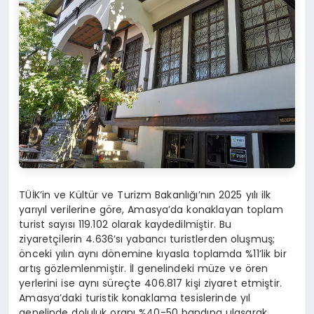
TÜİK’in ve Kültür ve Turizm Bakanlığı’nın 2025 yılı ilk
yarıyıl verilerine göre, Amasya’da konaklayan toplam
turist sayısı 119.102 olarak kaydedilmiştir. Bu
ziyaretçilerin 4.636’sı yabancı turistlerden oluşmuş;
önceki yılın aynı dönemine kıyasla toplamda %11’lik bir
artış gözlemlenmiştir. İl genelindeki müze ve ören
yerlerini ise aynı süreçte 406.817 kişi ziyaret etmiştir.
Amasya’daki turistik konaklama tesislerinde yıl
genelinde doluluk oranı %40-50 bandına ulaşarak