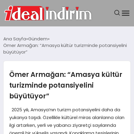
ANASAYFA
Ana Sayfa
Gündem
Ömer Armağan: “Amasya kültür turizminde potansiyelini
BILGISAYAR
büyütüyor”
DÜNYA
Ömer Armağan: “Amasya kültür
SEYAHAT
turizminde potansiyelini
büyütüyor”
TEKNOLOJI
2025 yılı, Amasya’nın turizm potansiyelini daha da
YAŞAM
yukarıya taşıdı. Özellikle kültürel miras alanlarına olan
ilgi artarken, yerli ve yabancı ziyaretçi sayılarında
önemli bir yükseliş yaşandı. Konaklama tesislerinin