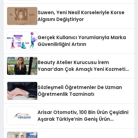
Suwen, Yeni Nesil Korseleriyle Korse
Algısını Değiştiriyor
Gerçek Kullanıcı Yorumlarıyla Marka
Güvenilirliğini Artırın
Beauty Atelier Kurucusu İrem
Yanar’dan Çok Amaçlı Yeni Kozmetik
Ürünü
Sözleşmeli Öğretmenler De Uzman
Öğretmenlik Tazminatı
Arisar Otomotiv, 100 Bin Ürün Çeşidini
Aşarak Türkiye’nin Geniş Ürün
Yelpazesine Sahip Oto Yedek Parça
Platformlarından Biri Oldu