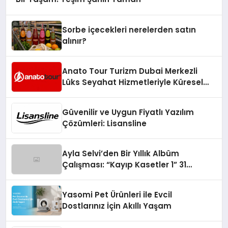
Sorbe içecekleri nerelerden satın
alınır?
Anato Tour Turizm Dubai Merkezli
Lüks Seyahat Hizmetleriyle Küresel
Turizmde Öne Çıkıyor
Güvenilir ve Uygun Fiyatlı Yazılım
Çözümleri: Lisansline
Ayla Selvi’den Bir Yıllık Albüm
Çalışması: “Kayıp Kasetler 1” 31
Temmuz’da Çıktı
Yasomi Pet Ürünleri ile Evcil
Dostlarınız İçin Akıllı Yaşam