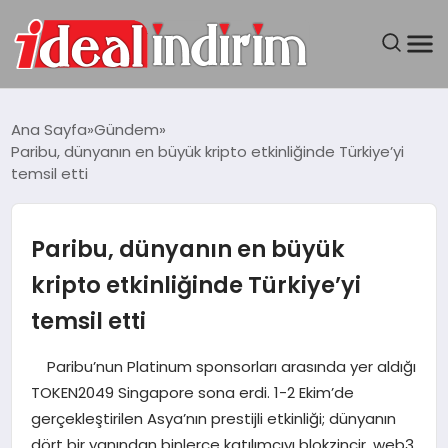
ANASAYFA
Ana Sayfa
Gündem
Paribu, dünyanın en büyük kripto etkinliğinde Türkiye’yi
BILGISAYAR
temsil etti
DÜNYA
Paribu, dünyanın en büyük
SEYAHAT
kripto etkinliğinde Türkiye’yi
temsil etti
TEKNOLOJI
Paribu’nun Platinum sponsorları arasında yer aldığı
YAŞAM
TOKEN2049 Singapore sona erdi. 1-2 Ekim’de
gerçekleştirilen Asya’nın prestijli etkinliği; dünyanın
dört bir yanından binlerce katılımcıyı blokzincir, web3,