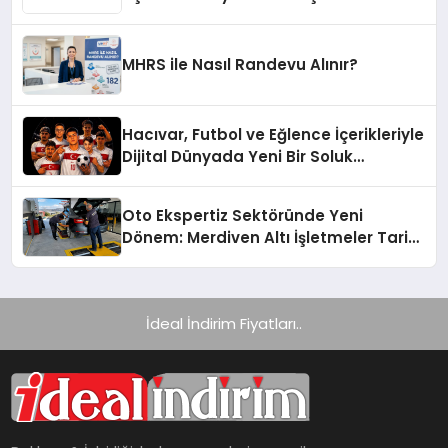
Yelpazesine Sahip Oto Yedek Parça
Platformlarından Biri Oldu
MHRS ile Nasıl Randevu Alınır?
Hacıvar, Futbol ve Eğlence İçerikleriyle
Dijital Dünyada Yeni Bir Soluk
Getiriyor
Oto Ekspertiz Sektöründe Yeni
Dönem: Merdiven Altı İşletmeler Tarih
Oluyor
İdeal İndirim Fiyatları..