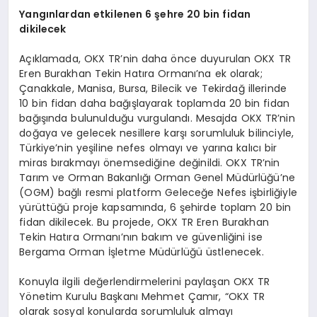
Yangınlardan etkilenen 6 şehre 20 bin fidan
dikilecek
Açıklamada, OKX TR’nin daha önce duyurulan OKX TR
Eren Burakhan Tekin Hatıra Ormanı’na ek olarak;
Çanakkale, Manisa, Bursa, Bilecik ve Tekirdağ illerinde
10 bin fidan daha bağışlayarak toplamda 20 bin fidan
bağışında bulunulduğu vurgulandı. Mesajda OKX TR’nin
doğaya ve gelecek nesillere karşı sorumluluk bilinciyle,
Türkiye’nin yeşiline nefes olmayı ve yarına kalıcı bir
miras bırakmayı önemsediğine değinildi. OKX TR’nin
Tarım ve Orman Bakanlığı Orman Genel Müdürlüğü’ne
(OGM) bağlı resmi platform Geleceğe Nefes işbirliğiyle
yürüttüğü proje kapsamında, 6 şehirde toplam 20 bin
fidan dikilecek. Bu projede, OKX TR Eren Burakhan
Tekin Hatıra Ormanı’nın bakım ve güvenliğini ise
Bergama Orman İşletme Müdürlüğü üstlenecek.
Konuyla ilgili değerlendirmelerini paylaşan OKX TR
Yönetim Kurulu Başkanı Mehmet Çamır, “OKX TR
olarak sosyal konularda sorumluluk almayı