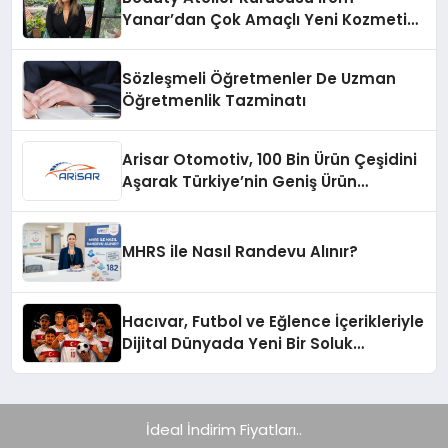
Yanar’dan Çok Amaçlı Yeni Kozmetik
Ürünü
Sözleşmeli Öğretmenler De Uzman
Öğretmenlik Tazminatı
Arisar Otomotiv, 100 Bin Ürün Çeşidini
Aşarak Türkiye’nin Geniş Ürün
Yelpazesine Sahip Oto Yedek Parça
Platformlarından Biri Oldu
MHRS ile Nasıl Randevu Alınır?
Hacıvar, Futbol ve Eğlence İçerikleriyle
Dijital Dünyada Yeni Bir Soluk
Getiriyor
İdeal İndirim Fiyatları..