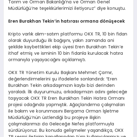
Tarım ve Orman Bakanlığı’na ve Orman Genel
Müdürlüğü’ne teşekkürlerimizi iletiyoruz” diye konuştu.
Eren Burakhan Tekin
’
in hat
ırası ormana d
ö
nüşecek
Kripto varlık alım-satım platformu OKX TR, 10 bin fidan
olarak duyurduğu ilk bağışını, yakın zamanda ani
şekilde kaybettikleri ekip üyesi Eren Burakhan Tekin’e
ithaf etmiş ve isminin 10 bin fidanla kurulacak hatıra
ormanıyla yaşayacağını açıklamıştı.
OKX TR Yönetim Kurulu Başkanı Mehmet Çamır,
değerlendirmelerini şu ifadelerle sonlandırdı: “Eren
Burakhan Tekin arkadaşımızın kaybı bizi derinden
yaraladı. İlk duyurumuzu, arkadaşımızın adını geleceğe
taşıyacak OKX TR Eren Burakhan Tekin Hatıra Ormanı
projesi odağında yapmıştık. Ağaçlandırma çalışmaları
ile bakım ve korunmasını Bergama Orman İşletme
Müdürlüğü’nün üstlendiği bu projeye ilişkin
çalışmalarımızı da Geleceğe Nefes platformuyla
sürdürüyoruz. Bu konuda gelişmeler yaşandıkça, OKX
TR resmi iletişim kanallarından tüm kullanıcılarımızı ve