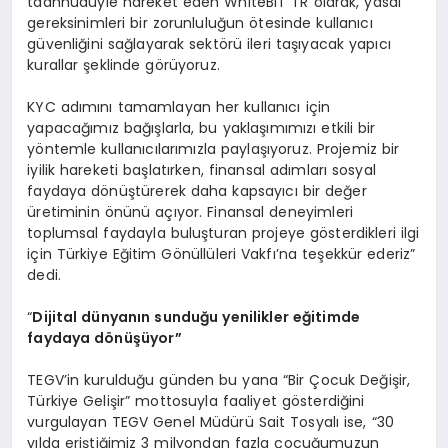
taahhüdüyle hareket eden WhiteBIT TR olarak, yasal
gereksinimleri bir zorunluluğun ötesinde kullanıcı
güvenliğini sağlayarak sektörü ileri taşıyacak yapıcı
kurallar şeklinde görüyoruz.
KYC adımını tamamlayan her kullanıcı için
yapacağımız bağışlarla, bu yaklaşımımızı etkili bir
yöntemle kullanıcılarımızla paylaşıyoruz. Projemiz bir
iyilik hareketi başlatırken, finansal adımları sosyal
faydaya dönüştürerek daha kapsayıcı bir değer
üretiminin önünü açıyor. Finansal deneyimleri
toplumsal faydayla buluşturan projeye gösterdikleri ilgi
için Türkiye Eğitim Gönüllüleri Vakfı’na teşekkür ederiz”
dedi.
“
Dijital dünyanın sunduğu yenilikler eğitimde
faydaya d
ö
nüşüyor”
TEGV’in kurulduğu günden bu yana “Bir Çocuk Değişir,
Türkiye Gelişir” mottosuyla faaliyet gösterdiğini
vurgulayan TEGV Genel Müdürü Sait Tosyalı ise, “30
yılda eriştiğimiz 3 milyondan fazla çocuğumuzun