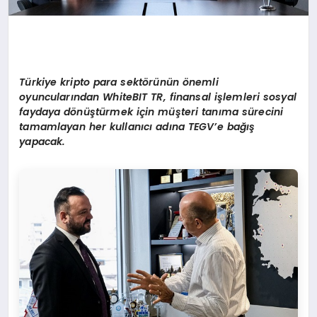
Türkiye kripto para sekt
ö
rünün
ö
nemli
oyuncuları
ndan WhiteBIT TR, finansal i
şlemleri sosyal
faydaya d
ö
nüştürmek iç
in
m
üşteri tanıma sürecini
tamamlayan her kullanıcı adı
na TEGV’e
bağış
yapacak.