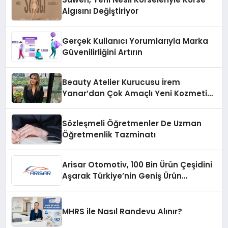
Algısını Değiştiriyor
Gerçek Kullanıcı Yorumlarıyla Marka
Güvenilirliğini Artırın
Beauty Atelier Kurucusu İrem
Yanar’dan Çok Amaçlı Yeni Kozmetik
Ürünü
Sözleşmeli Öğretmenler De Uzman
Öğretmenlik Tazminatı
Arisar Otomotiv, 100 Bin Ürün Çeşidini
Aşarak Türkiye’nin Geniş Ürün
Yelpazesine Sahip Oto Yedek Parça
Platformlarından Biri Oldu
MHRS ile Nasıl Randevu Alınır?