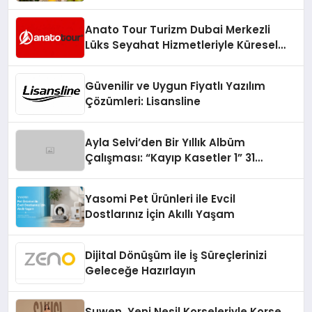
Anato Tour Turizm Dubai Merkezli
Lüks Seyahat Hizmetleriyle Küresel
Turizmde Öne Çıkıyor
Güvenilir ve Uygun Fiyatlı Yazılım
Çözümleri: Lisansline
Ayla Selvi’den Bir Yıllık Albüm
Çalışması: “Kayıp Kasetler 1” 31
Temmuz’da Çıktı
Yasomi Pet Ürünleri ile Evcil
Dostlarınız İçin Akıllı Yaşam
Dijital Dönüşüm ile İş Süreçlerinizi
Geleceğe Hazırlayın
Suwen, Yeni Nesil Korseleriyle Korse