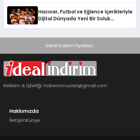
Hacıvar, Futbol ve Eğlence İçerikleriyle
Dijital Dünyada Yeni Bir Soluk
Getiriyor
İdeal İndirim Fiyatları..
Reklam & İşbirliği:
habersonuclari@gmail.com
Hakkımızda
İletişim
Künye