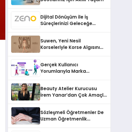
Dijital Dönüşüm ile İş
Süreçlerinizi Geleceğe
Hazırlayın
Suwen, Yeni Nesil
Korseleriyle Korse Algısını
Değiştiriyor
Gerçek Kullanıcı
Yorumlarıyla Marka
Güvenilirliğini Artırın
Beauty Atelier Kurucusu
İrem Yanar’dan Çok Amaçlı
Yeni Kozmetik Ürünü
Sözleşmeli Öğretmenler De
Uzman Öğretmenlik
Tazminatı