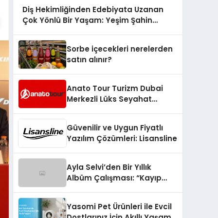
Diş Hekimliğinden Edebiyata Uzanan
Çok Yönlü Bir Yaşam: Yeşim Şahin
Yaman
Sorbe içecekleri nerelerden
satın alınır?
Anato Tour Turizm Dubai
Merkezli Lüks Seyahat
Hizmetleriyle Küresel
Turizmde Öne Çıkıyor
Güvenilir ve Uygun Fiyatlı
Yazılım Çözümleri: Lisansline
Ayla Selvi’den Bir Yıllık
Albüm Çalışması: “Kayıp
Kasetler 1” 31 Temmuz’da
Çıktı
Yasomi Pet Ürünleri ile Evcil
Dostlarınız İçin Akıllı Yaşam