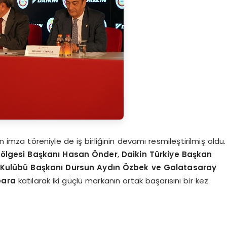
imza töreniyle de iş birliğinin devamı resmileştirilmiş oldu.
B
ö
lgesi Başkanı Hasan Ö
nder
,
Daikin Türkiye Başkan
 Kulübü Başkanı Dursun Aydın Özbek ve
Galatasaray
bara
katılarak iki güçlü markanın ortak başarısını bir kez