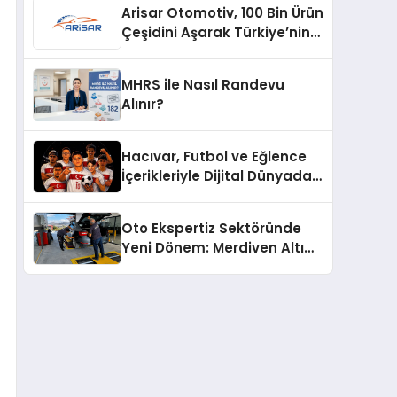
Arisar Otomotiv, 100 Bin Ürün
Çeşidini Aşarak Türkiye’nin
Geniş Ürün Yelpazesine
Sahip Oto Yedek Parça
MHRS ile Nasıl Randevu
Platformlarından Biri Oldu
Alınır?
Hacıvar, Futbol ve Eğlence
İçerikleriyle Dijital Dünyada
Yeni Bir Soluk Getiriyor
Oto Ekspertiz Sektöründe
Yeni Dönem: Merdiven Altı
İşletmeler Tarih Oluyor