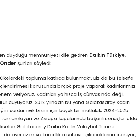
rinden duyduğu memnuniyeti dile getiren
Daikin Türkiye,
 Ö
nder
şunları söyledi:
u ülkelerdeki topluma katkıda bulunmak”. Biz de bu felsefe
çlendirilmesi konusunda birçok proje yaparak kadınlarımızı
önem veriyoruz. Kadınları yalnızca iş dünyasında değil,
rur duyuyoruz. 2012 yılından bu yana Galatasaray Kadın
ğini sürdürmek bizim için büyük bir mutluluk. 2024-2025
a tamamlayan ve Avrupa kupalarında başarılı sonuçlar elde
kselen Galatasaray Daikin Kadın Voleybol Takımı,
 da aynı azim ve kararlılıkla sahaya çıkacaklarına inanıyor,