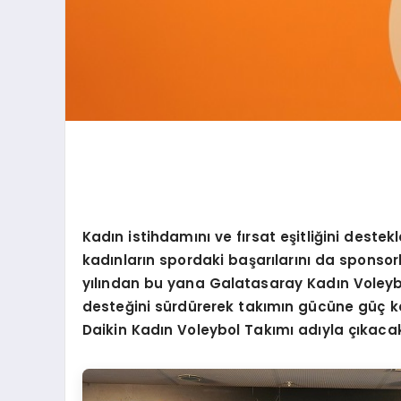
Kadın istihdamını
ve f
ırsat eş
itli
ğini destek
kadınların spordaki başarılarını da sponsor
yılından bu yana Galatasaray Kadın Voleybo
deste
ğini sürdürerek takımın gücü
ne g
üç k
Daikin Kadın Voleybol Takımı adıyla çıkaca