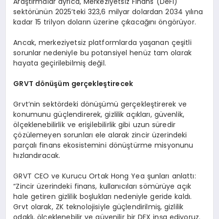
Araştırmalar ayrıca, Merkeziyetsiz Finans (DeFi)
sektörünün 2025’teki 323,6 milyar dolardan 2034 yılına
kadar 15 trilyon doların üzerine çıkacağını öngörüyor.
Ancak, merkeziyetsiz platformlarda yaşanan çeşitli
sorunlar nedeniyle bu potansiyel henüz tam olarak
hayata geçirilebilmiş değil.
GRVT d
ö
nüşüm gerçekleştirecek
Grvt’nin sektördeki dönüşümü gerçekleştirerek ve
konumunu güçlendirerek, gizlilik açıkları, güvenlik,
ölçeklenebilirlik ve erişilebilirlik gibi uzun süredir
çözülemeyen sorunları ele alarak zincir üzerindeki
parçalı finans ekosistemini dönüştürme misyonunu
hızlandıracak.
GRVT CEO ve Kurucu Ortak Hong Yea şunları anlattı:
“Zincir üzerindeki finans, kullanıcıları sömürüye açık
hale getiren gizlilik boşlukları nedeniyle geride kaldı.
Grvt olarak, ZK teknolojisiyle güçlendirilmiş, gizlilik
odaklı, ölçeklenebilir ve güvenilir bir DEX inşa ediyoruz.