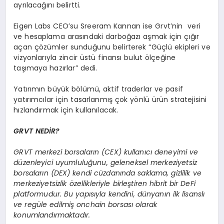
ayrılacağını belirtti.
Eigen Labs CEO’su Sreeram Kannan ise Grvt’nin veri
ve hesaplama arasındaki darboğazı aşmak için çığır
açan çözümler sunduğunu belirterek “Güçlü ekipleri ve
vizyonlarıyla zincir üstü finansı bulut ölçeğine
taşımaya hazırlar” dedi.
Yatırımın büyük bölümü, aktif traderlar ve pasif
yatırımcılar için tasarlanmış çok yönlü ürün stratejisini
hızlandırmak için kullanılacak.
GRVT NED
İ
R?
GRVT merkezi borsaların (CEX) kullanıcı deneyimi ve
düzenleyici uyumluluğunu, geleneksel merkeziyetsiz
borsaların (DEX) kendi cüzdanında saklama, gizlilik ve
merkeziyetsizlik
ö
zellikleriyle birleştiren hibrit bir DeFi
platformudur. Bu yapısıyla kendini, dünyanın ilk lisanslı
ve reg
üle edilmiş
onchain borsas
ı olarak
konumlandırmaktadır.