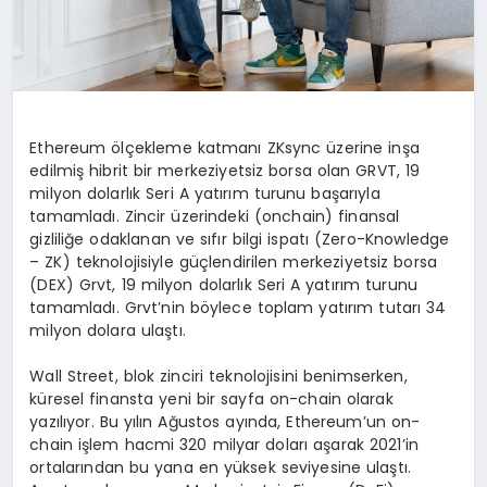
Ethereum ölçekleme katmanı ZKsync üzerine inşa
edilmiş hibrit bir merkeziyetsiz borsa olan GRVT, 19
milyon dolarlık Seri A yatırım turunu başarıyla
tamamladı. Zincir üzerindeki (onchain) finansal
gizliliğe odaklanan ve sıfır bilgi ispatı (Zero-Knowledge
– ZK) teknolojisiyle güçlendirilen merkeziyetsiz borsa
(DEX) Grvt, 19 milyon dolarlık Seri A yatırım turunu
tamamladı. Grvt’nin böylece toplam yatırım tutarı 34
milyon dolara ulaştı.
Wall Street, blok zinciri teknolojisini benimserken,
küresel finansta yeni bir sayfa on-chain olarak
yazılıyor. Bu yılın Ağustos ayında, Ethereum’un on-
chain işlem hacmi 320 milyar doları aşarak 2021’in
ortalarından bu yana en yüksek seviyesine ulaştı.