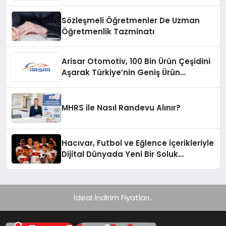
Ürünü
Sözleşmeli Öğretmenler De Uzman
Öğretmenlik Tazminatı
Arisar Otomotiv, 100 Bin Ürün Çeşidini
Aşarak Türkiye’nin Geniş Ürün
Yelpazesine Sahip Oto Yedek Parça
Platformlarından Biri Oldu
MHRS ile Nasıl Randevu Alınır?
Hacıvar, Futbol ve Eğlence İçerikleriyle
Dijital Dünyada Yeni Bir Soluk
Getiriyor
İdeal İndirim Fiyatları..