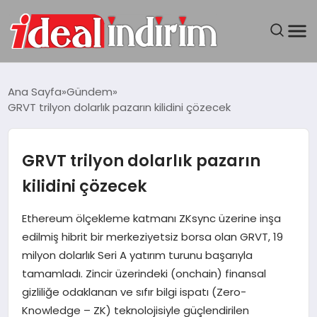
ANASAYFA
Ana Sayfa
Gündem
GRVT trilyon dolarlık pazarın kilidini çözecek
BILGISAYAR
DÜNYA
GRVT trilyon dolarlık pazarın
kilidini çözecek
SEYAHAT
Ethereum ölçekleme katmanı ZKsync üzerine inşa
TEKNOLOJI
edilmiş hibrit bir merkeziyetsiz borsa olan GRVT, 19
milyon dolarlık Seri A yatırım turunu başarıyla
YAŞAM
tamamladı. Zincir üzerindeki (onchain) finansal
gizliliğe odaklanan ve sıfır bilgi ispatı (Zero-
Knowledge – ZK) teknolojisiyle güçlendirilen