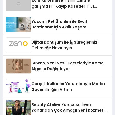
Ayla Selvi’den Bir Yıllık Albüm
Çalışması: “Kayıp Kasetler 1” 31
Temmuz’da Çıktı
Yasomi Pet Ürünleri ile Evcil
Dostlarınız İçin Akıllı Yaşam
Dijital Dönüşüm ile İş Süreçlerinizi
Geleceğe Hazırlayın
Suwen, Yeni Nesil Korseleriyle Korse
Algısını Değiştiriyor
Gerçek Kullanıcı Yorumlarıyla Marka
Güvenilirliğini Artırın
Beauty Atelier Kurucusu İrem
Yanar’dan Çok Amaçlı Yeni Kozmetik