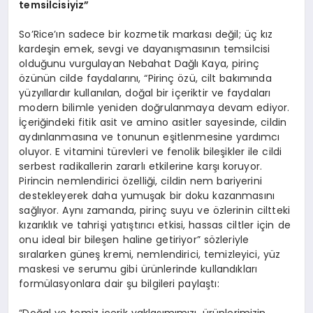
temsilcisiyiz”
So’Rice’ın sadece bir kozmetik markası değil; üç kız
kardeşin emek, sevgi ve dayanışmasının temsilcisi
olduğunu vurgulayan Nebahat Dağlı Kaya, pirinç
özünün cilde faydalarını, “Pirinç özü, cilt bakımında
yüzyıllardır kullanılan, doğal bir içeriktir ve faydaları
modern bilimle yeniden doğrulanmaya devam ediyor.
İçeriğindeki fitik asit ve amino asitler sayesinde, cildin
aydınlanmasına ve tonunun eşitlenmesine yardımcı
oluyor. E vitamini türevleri ve fenolik bileşikler ile cildi
serbest radikallerin zararlı etkilerine karşı koruyor.
Pirincin nemlendirici özelliği, cildin nem bariyerini
destekleyerek daha yumuşak bir doku kazanmasını
sağlıyor. Aynı zamanda, pirinç suyu ve özlerinin ciltteki
kızarıklık ve tahrişi yatıştırıcı etkisi, hassas ciltler için de
onu ideal bir bileşen haline getiriyor” sözleriyle
sıralarken güneş kremi, nemlendirici, temizleyici, yüz
maskesi ve serumu gibi ürünlerinde kullandıkları
formülasyonlara dair şu bilgileri paylaştı:
“Doğal ve temiz içerik yaklaşımımızı, ürünlerimizin