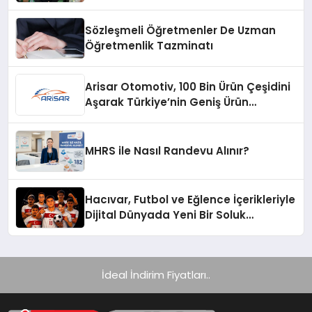
Ürünü
Sözleşmeli Öğretmenler De Uzman
Öğretmenlik Tazminatı
Arisar Otomotiv, 100 Bin Ürün Çeşidini
Aşarak Türkiye’nin Geniş Ürün
Yelpazesine Sahip Oto Yedek Parça
Platformlarından Biri Oldu
MHRS ile Nasıl Randevu Alınır?
Hacıvar, Futbol ve Eğlence İçerikleriyle
Dijital Dünyada Yeni Bir Soluk
Getiriyor
İdeal İndirim Fiyatları..