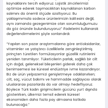
kaynaklarını tercih ediyoruz. Lojistik zincirlerimizi
optimize ederek taşımacılıktan kaynaklanan karbon
salımını da önemli ölçüde azaltıyoruz. Bu
yaklaşımımızla sadece ürünlerimizin kalitesini değil,
aynı zamanda gezegenimize olan sorumluluğumuzu
da göz önünde bulunduruyoruz” ifadelerini kullanarak
değerlendirmelerini şöyle sonlandırdı:
“Yapılan son pazar araştırmalarına göre antioksidanlar,
vitaminler ve yatıştırıcı özelliklerle zenginleştirilmiş
pirinçten türetilen formülasyonlar güzellik rutinlerini
yeniden tanımlıyor. Tüketicilerin parlak, sağlıklı bir cilt
için doğal, geleneksel bileşenleri giderek daha çok
benimsemesi ise küresel endüstriye ivme kazandırıyor.
Biz de ürün yelpazemizi genişletmeye odaklanırken;
cilt, saç, vücut bakımı ve hammadde sağlayıcısı olarak
uluslararası pazarlarda da var olmayı hedefliyoruz.
Böylece Türk kadın girişimcilerin gücünü yurt dışında
gösterirken, ülkemizi temsil ederek küresel
ekonomiden daha fazla pay almasına katkıda
bulunacağız.”