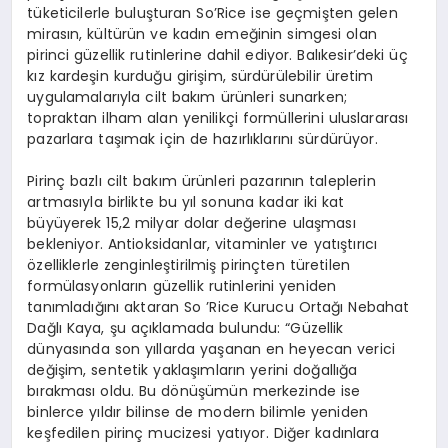
tüketicilerle buluşturan So’Rice ise geçmişten gelen
mirasın, kültürün ve kadın emeğinin simgesi olan
pirinci güzellik rutinlerine dahil ediyor. Balıkesir’deki üç
kız kardeşin kurduğu girişim, sürdürülebilir üretim
uygulamalarıyla cilt bakım ürünleri sunarken;
topraktan ilham alan yenilikçi formüllerini uluslararası
pazarlara taşımak için de hazırlıklarını sürdürüyor.
Pirinç bazlı cilt bakım ürünleri pazarının taleplerin
artmasıyla birlikte bu yıl sonuna kadar iki kat
büyüyerek 15,2 milyar dolar değerine ulaşması
bekleniyor. Antioksidanlar, vitaminler ve yatıştırıcı
özelliklerle zenginleştirilmiş pirinçten türetilen
formülasyonların güzellik rutinlerini yeniden
tanımladığını aktaran So ’Rice Kurucu Ortağı Nebahat
Dağlı Kaya, şu açıklamada bulundu: “Güzellik
dünyasında son yıllarda yaşanan en heyecan verici
değişim, sentetik yaklaşımların yerini doğallığa
bırakması oldu. Bu dönüşümün merkezinde ise
binlerce yıldır bilinse de modern bilimle yeniden
keşfedilen pirinç mucizesi yatıyor. Diğer kadınlara