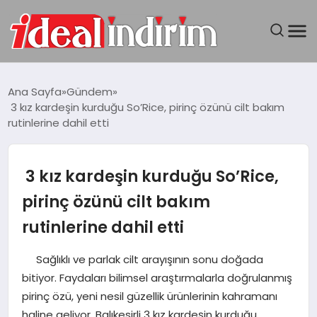
ANASAYFA
Ana Sayfa
Gündem
3 kız kardeşin kurduğu So’Rice, pirinç özünü cilt bakım
BILGISAYAR
rutinlerine dahil etti
DÜNYA
3 kız kardeşin kurduğu So’Rice,
SEYAHAT
pirinç özünü cilt bakım
rutinlerine dahil etti
TEKNOLOJI
Sağlıklı ve parlak cilt arayışının sonu doğada
YAŞAM
bitiyor. Faydaları bilimsel araştırmalarla doğrulanmış
pirinç özü, yeni nesil güzellik ürünlerinin kahramanı
haline geliyor. Balıkesirli 3 kız kardeşin kurduğu