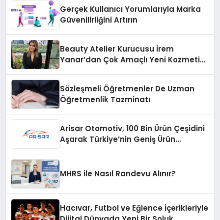
Gerçek Kullanıcı Yorumlarıyla Marka
Güvenilirliğini Artırın
Beauty Atelier Kurucusu İrem
Yanar’dan Çok Amaçlı Yeni Kozmetik
Ürünü
Sözleşmeli Öğretmenler De Uzman
Öğretmenlik Tazminatı
Arisar Otomotiv, 100 Bin Ürün Çeşidini
Aşarak Türkiye’nin Geniş Ürün
Yelpazesine Sahip Oto Yedek Parça
Platformlarından Biri Oldu
MHRS ile Nasıl Randevu Alınır?
Hacıvar, Futbol ve Eğlence İçerikleriyle
Dijital Dünyada Yeni Bir Soluk