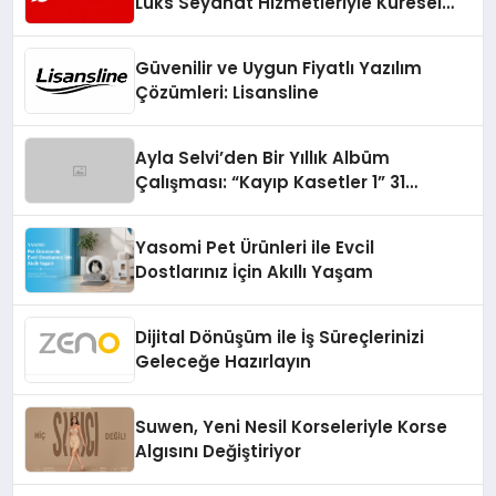
Lüks Seyahat Hizmetleriyle Küresel
Turizmde Öne Çıkıyor
Güvenilir ve Uygun Fiyatlı Yazılım
Çözümleri: Lisansline
Ayla Selvi’den Bir Yıllık Albüm
Çalışması: “Kayıp Kasetler 1” 31
Temmuz’da Çıktı
Yasomi Pet Ürünleri ile Evcil
Dostlarınız İçin Akıllı Yaşam
Dijital Dönüşüm ile İş Süreçlerinizi
Geleceğe Hazırlayın
Suwen, Yeni Nesil Korseleriyle Korse
Algısını Değiştiriyor