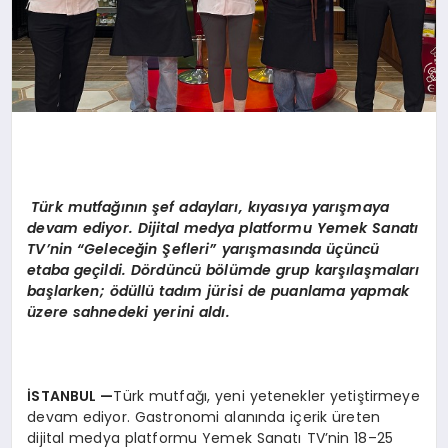
Türk mutfağının şef adayları, kıyasıya yarışmaya
devam ediyor. D
ijital medya platformu Yemek Sanatı
TV’nin “Geleceğ
in Şefleri” yarış
mas
ında üçüncü
etaba ge
çildi. D
ö
rdüncü b
ö
lümde grup karşılaşmaları
başlarken;
ö
düllü
tad
ım jürisi
de
puanlama yapmak
üzere sahnedeki yerini aldı.
İSTANBUL
—
Türk mutfağı, yeni yetenekler yetiştirmeye
devam ediyor. Gastronomi alanında içerik üreten
dijital medya platformu Yemek Sanatı TV’nin 18–25