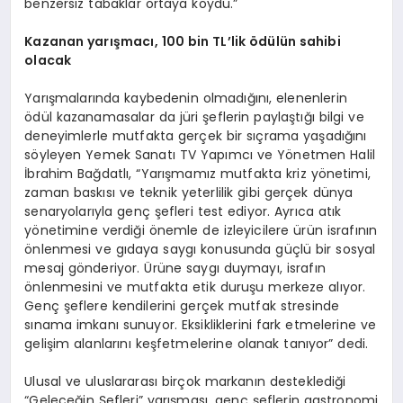
benzersiz tabaklar ortaya koydu.”
Kazanan yarışmacı, 100 bin TL’lik ödülün sahibi
olacak
Yarışmalarında kaybedenin olmadığını, elenenlerin
ödül kazanamasalar da jüri şeflerin paylaştığı bilgi ve
deneyimlerle mutfakta gerçek bir sıçrama yaşadığını
söyleyen Yemek Sanatı TV Yapımcı ve Yönetmen Halil
İbrahim Bağdatlı, “Yarışmamız mutfakta kriz yönetimi,
zaman baskısı ve teknik yeterlilik gibi gerçek dünya
senaryolarıyla genç şefleri test ediyor. Ayrıca atık
yönetimine verdiği önemle de izleyicilere ürün israfının
önlenmesi ve gıdaya saygı konusunda güçlü bir sosyal
mesaj gönderiyor. Ürüne saygı duymayı, israfın
önlenmesini ve mutfakta etik duruşu merkeze alıyor.
Genç şeflere kendilerini gerçek mutfak stresinde
sınama imkanı sunuyor. Eksikliklerini fark etmelerine ve
gelişim alanlarını keşfetmelerine olanak tanıyor” dedi.
Ulusal ve uluslararası birçok markanın desteklediği
“Geleceğin Şefleri” yarışması, genç şeflerin gastronomi