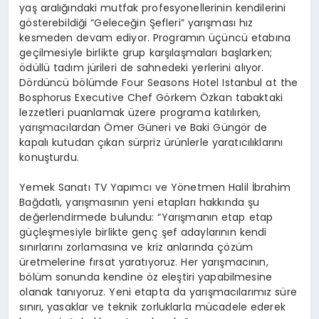
yaş aralığındaki mutfak profesyonellerinin kendilerini
gösterebildiği “Geleceğin Şefleri” yarışması hız
kesmeden devam ediyor. Programın üçüncü etabına
geçilmesiyle birlikte grup karşılaşmaları başlarken;
ödüllü tadım jürileri de sahnedeki yerlerini alıyor.
Dördüncü bölümde Four Seasons Hotel Istanbul at the
Bosphorus Executive Chef Görkem Özkan tabaktaki
lezzetleri puanlamak üzere programa katılırken,
yarışmacılardan Ömer Güneri ve Baki Güngör de
kapalı kutudan çıkan sürpriz ürünlerle yaratıcılıklarını
konuşturdu.
Yemek Sanatı TV Yapımcı ve Yönetmen Halil İbrahim
Bağdatlı, yarışmasının yeni etapları hakkında şu
değerlendirmede bulundu: “Yarışmanın etap etap
güçleşmesiyle birlikte genç şef adaylarının kendi
sınırlarını zorlamasına ve kriz anlarında çözüm
üretmelerine fırsat yaratıyoruz. Her yarışmacının,
bölüm sonunda kendine öz eleştiri yapabilmesine
olanak tanıyoruz. Yeni etapta da yarışmacılarımız süre
sınırı, yasaklar ve teknik zorluklarla mücadele ederek