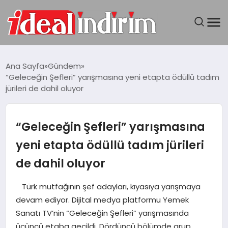
ANASAYFA
Ana Sayfa
Gündem
“Geleceğin Şefleri” yarışmasına yeni etapta ödüllü tadım
BILGISAYAR
jürileri de dahil oluyor
DÜNYA
“Geleceğin Şefleri” yarışmasına
SEYAHAT
yeni etapta ödüllü tadım jürileri
de dahil oluyor
TEKNOLOJI
Türk mutfağının şef adayları, kıyasıya yarışmaya
YAŞAM
devam ediyor. Dijital medya platformu Yemek
Sanatı TV’nin “Geleceğin Şefleri” yarışmasında
üçüncü etaba geçildi. Dördüncü bölümde grup