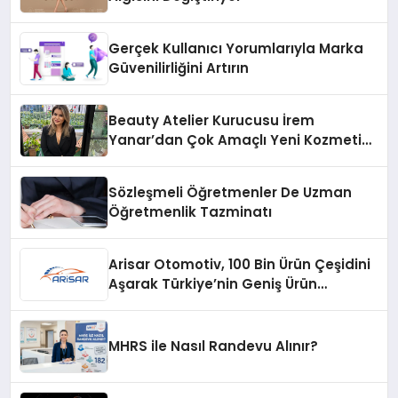
Gerçek Kullanıcı Yorumlarıyla Marka
Güvenilirliğini Artırın
Beauty Atelier Kurucusu İrem
Yanar’dan Çok Amaçlı Yeni Kozmetik
Ürünü
Sözleşmeli Öğretmenler De Uzman
Öğretmenlik Tazminatı
Arisar Otomotiv, 100 Bin Ürün Çeşidini
Aşarak Türkiye’nin Geniş Ürün
Yelpazesine Sahip Oto Yedek Parça
Platformlarından Biri Oldu
MHRS ile Nasıl Randevu Alınır?