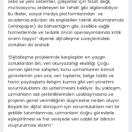
zeka ve yeni sistemler, çalışanlar için fırsat değil,
motivasyonu zedeleyen bir tehdit gibi algılanabiliyor.
Bu ilkeler, sosyal medya platformlarından ve
academia.edu’dan da erişilebilen teknik dokümanımda
(whitepaper) da bahsettiğim gibi, özellikle sağlık
hizmetlerinde ve tedarik zinciri operasyonlarında kritik
önem taşıyor” diyerek dijitalleşme süreçlerindeki
zorlukları da sıraladı:
“Dijitalleşme projelerinde karşılaşılan en yaygın
zorluklardan biri, veri okuryazarlığı eksikliği. Çoğu
zaman işletme sahipleri, konu uzmanlarının birincil
görevlerinin yanı sıra, veri toplama, belge takibi ve
harici paydaşlarla iletişim kurma gibi veri yönetimi
sorumluluklarını da üstlenmesini bekliyor. Bu yaklaşım,
uzmanların asıl yetkinliklerinden uzaklaşmasına ve
projenin genel verimliliğinin düşmesine neden oluyor.
Başarılı bir dijital dönüşüm için sorumlulukların net bir
şekilde tanımlanması, uzmanların doğru görevlerle
eşleştirilmesi ve her seviyede veri odaklı bir bilincin
oluşturulması elzem.”