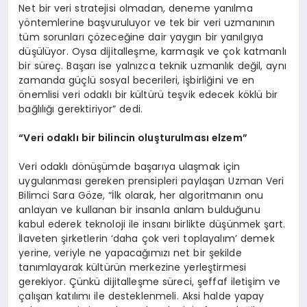
Net bir veri stratejisi olmadan, deneme yanılma
yöntemlerine başvuruluyor ve tek bir veri uzmanının
tüm sorunları çözeceğine dair yaygın bir yanılgıya
düşülüyor. Oysa dijitalleşme, karmaşık ve çok katmanlı
bir süreç. Başarı ise yalnızca teknik uzmanlık değil, aynı
zamanda güçlü sosyal becerileri, işbirliğini ve en
önemlisi veri odaklı bir kültürü teşvik edecek köklü bir
bağlılığı gerektiriyor” dedi.
“Veri odaklı bir bilincin oluşturulması elzem”
Veri odaklı dönüşümde başarıya ulaşmak için
uygulanması gereken prensipleri paylaşan Uzman Veri
Bilimci Sara Göze, “İlk olarak, her algoritmanın onu
anlayan ve kullanan bir insanla anlam bulduğunu
kabul ederek teknoloji ile insanı birlikte düşünmek şart.
İlaveten şirketlerin ‘daha çok veri toplayalım’ demek
yerine, veriyle ne yapacağımızı net bir şekilde
tanımlayarak kültürün merkezine yerleştirmesi
gerekiyor. Çünkü dijitalleşme süreci, şeffaf iletişim ve
çalışan katılımı ile desteklenmeli. Aksi halde yapay