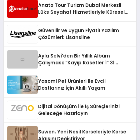
Anato Tour Turizm Dubai Merkezli
Lüks Seyahat Hizmetleriyle Küresel
Turizmde Öne Çıkıyor
Güvenilir ve Uygun Fiyatlı Yazılım
Çözümleri: Lisansline
Ayla Selvi’den Bir Yıllık Albüm
Çalışması: “Kayıp Kasetler 1” 31
Temmuz’da Çıktı
Yasomi Pet Ürünleri ile Evcil
Dostlarınız İçin Akıllı Yaşam
Dijital Dönüşüm ile İş Süreçlerinizi
Geleceğe Hazırlayın
Suwen, Yeni Nesil Korseleriyle Korse
Algısını Değiştiriyor