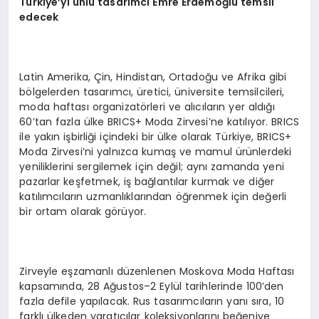
Türkiye’yi ünlü tasarımcı Emre Erdemoğlu temsil
edecek
Latin Amerika, Çin, Hindistan, Ortadoğu ve Afrika gibi
bölgelerden tasarımcı, üretici, üniversite temsilcileri,
moda haftası organizatörleri ve alıcıların yer aldığı
60’tan fazla ülke BRICS+ Moda Zirvesi’ne katılıyor. BRICS
ile yakın işbirliği içindeki bir ülke olarak Türkiye, BRICS+
Moda Zirvesi’ni yalnızca kumaş ve mamul ürünlerdeki
yeniliklerini sergilemek için değil; aynı zamanda yeni
pazarlar keşfetmek, iş bağlantılar kurmak ve diğer
katılımcıların uzmanlıklarından öğrenmek için değerli
bir ortam olarak görüyor.
Zirveyle eşzamanlı düzenlenen Moskova Moda Haftası
kapsamında, 28 Ağustos–2 Eylül tarihlerinde 100’den
fazla defile yapılacak. Rus tasarımcıların yanı sıra, 10
farklı ülkeden yaratıcılar koleksiyonlarını beğeniye