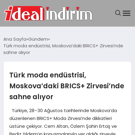
ANASAYFA
Ana Sayfa
Gündem
Türk moda endüstrisi, Moskova’daki BRICS+ Zirvesi’nde
BILGISAYAR
sahne alıyor
DÜNYA
Türk moda endüstrisi,
SEYAHAT
Moskova’daki BRICS+ Zirvesi’nde
sahne alıyor
TEKNOLOJI
Türkiye, 28–30 Ağustos tarihlerinde Moskova’da
YAŞAM
düzenlenen BRICS+ Moda Zirvesi’nde dikkatleri
üstüne çekiyor. Cem Altan, Özlem Şahin Ertaş ve
Bediz Yıldırım’ın konuşmalarıyla yer aldığı zirveyle