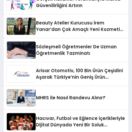
Güvenilirliğini Artırın
Beauty Atelier Kurucusu İrem
Yanar’dan Çok Amaçlı Yeni Kozmetik
Ürünü
Sözleşmeli Öğretmenler De Uzman
Öğretmenlik Tazminatı
Arisar Otomotiv, 100 Bin Ürün Çeşidini
Aşarak Türkiye’nin Geniş Ürün
Yelpazesine Sahip Oto Yedek Parça
Platformlarından Biri Oldu
MHRS ile Nasıl Randevu Alınır?
Hacıvar, Futbol ve Eğlence İçerikleriyle
Dijital Dünyada Yeni Bir Soluk
Getiriyor