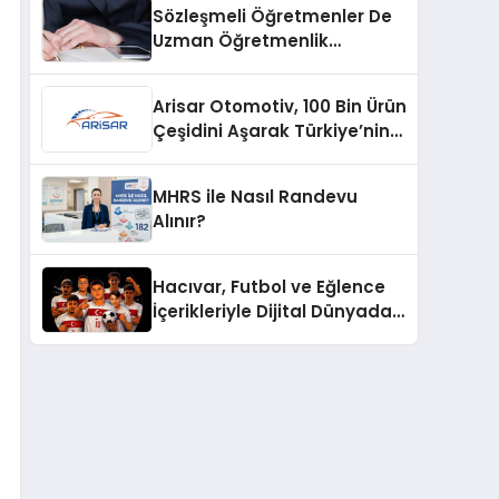
Sözleşmeli Öğretmenler De
Uzman Öğretmenlik
Tazminatı
Arisar Otomotiv, 100 Bin Ürün
Çeşidini Aşarak Türkiye’nin
Geniş Ürün Yelpazesine
Sahip Oto Yedek Parça
MHRS ile Nasıl Randevu
Platformlarından Biri Oldu
Alınır?
Hacıvar, Futbol ve Eğlence
İçerikleriyle Dijital Dünyada
Yeni Bir Soluk Getiriyor