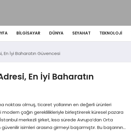
YFA
BILGISAYAR
DÜNYA
SEYAHAT
TEKNOLOJI
i, En İyi Baharatın Güvencesi
Adresi, En İyi Baharatın
oktası olmuş, ticaret yollarının en değerli ürünleri
 modern çağın gereklilikleriyle birleştirerek küresel pazara
 İstanbul merkezli şirket, kısa sürede Avrupa’dan Orta
üvenilir isimleri arasına girmeyi başarmıştır. Bu başarının…