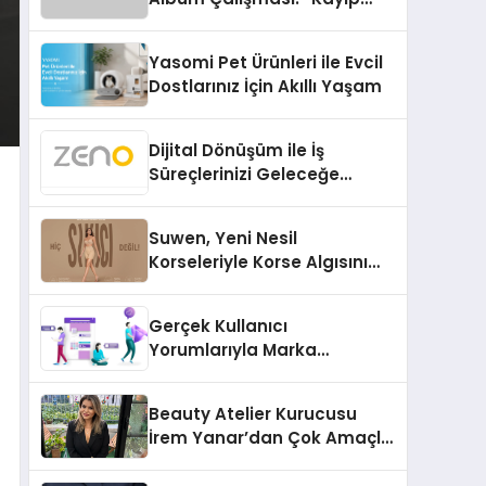
Kasetler 1” 31 Temmuz’da
Çıktı
Yasomi Pet Ürünleri ile Evcil
Dostlarınız İçin Akıllı Yaşam
Dijital Dönüşüm ile İş
Süreçlerinizi Geleceğe
Hazırlayın
Suwen, Yeni Nesil
Korseleriyle Korse Algısını
Değiştiriyor
Gerçek Kullanıcı
Yorumlarıyla Marka
Güvenilirliğini Artırın
Beauty Atelier Kurucusu
İrem Yanar’dan Çok Amaçlı
Yeni Kozmetik Ürünü