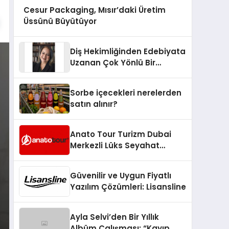
Cesur Packaging, Mısır’daki Üretim
Üssünü Büyütüyor
Diş Hekimliğinden Edebiyata
Uzanan Çok Yönlü Bir
Yaşam: Yeşim Şahin Yaman
Sorbe içecekleri nerelerden
satın alınır?
Anato Tour Turizm Dubai
Merkezli Lüks Seyahat
Hizmetleriyle Küresel
Turizmde Öne Çıkıyor
Güvenilir ve Uygun Fiyatlı
Yazılım Çözümleri: Lisansline
Ayla Selvi’den Bir Yıllık
Albüm Çalışması: “Kayıp