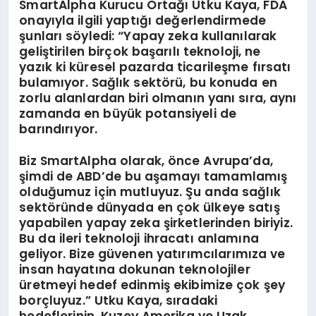
SmartAlpha Kurucu Ortağı Utku Kaya, FDA
onayıyla ilgili yaptığı değerlendirmede
şunları söyledi: “Yapay zeka kullanılarak
geliştirilen birçok başarılı teknoloji, ne
yazık ki küresel pazarda ticarileşme fırsatı
bulamıyor. Sağlık sektörü, bu konuda en
zorlu alanlardan biri olmanın yanı sıra, aynı
zamanda en büyük potansiyeli de
barındırıyor.
Biz SmartAlpha olarak, önce Avrupa’da,
şimdi de ABD’de bu aşamayı tamamlamış
olduğumuz için mutluyuz. Şu anda sağlık
sektöründe dünyada en çok ülkeye satış
yapabilen yapay zeka şirketlerinden biriyiz.
Bu da ileri teknoloji ihracatı anlamına
geliyor. Bize güvenen yatırımcılarımıza ve
insan hayatına dokunan teknolojiler
üretmeyi hedef edinmiş ekibimize çok şey
borçluyuz.” Utku Kaya, sıradaki
hedeflerinin, Kuzey Amerika ve Uzak