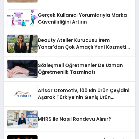
Gerçek Kullanıcı Yorumlarıyla Marka
Güvenilirliğini Artırın
Beauty Atelier Kurucusu İrem
Yanar’dan Çok Amaçlı Yeni Kozmetik
Ürünü
Sözleşmeli Öğretmenler De Uzman
Öğretmenlik Tazminatı
Arisar Otomotiv, 100 Bin Ürün Çeşidini
Aşarak Türkiye’nin Geniş Ürün
Yelpazesine Sahip Oto Yedek Parça
Platformlarından Biri Oldu
MHRS ile Nasıl Randevu Alınır?