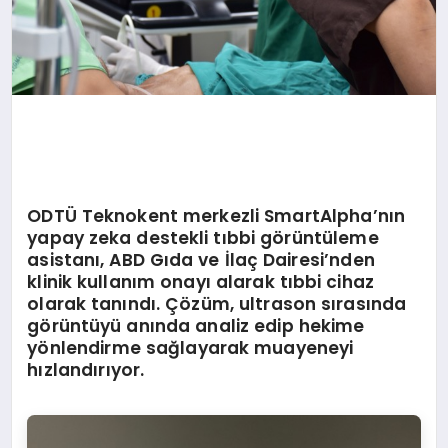
ODTÜ Teknokent merkezli SmartAlpha
’
nın
yapay zeka destekli tıbbi g
ö
rüntüleme
asistanı, ABD Gıda ve İlaç Dairesi
’
nden
klinik kullanım onayı alarak tıbbi cihaz
olarak tanındı. Çözü
m, ultrason s
ırasında
g
ö
rüntüyü anında analiz edip hekime
y
ö
nlendirme sağlayarak muayeneyi
hızlandırıyor.