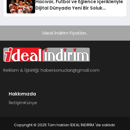
Hacıvar, Futbol ve Eğlence İçerikleriyle
Dijital Dünyada Yeni Bir Soluk
Getiriyor
İdeal İndirim Fiyatları..
Reklam & İşbirliği:
habersonuclari@gmail.com
Hakkımızda
İletişim
Künye
Copyright © 2025 Tüm hakları İDEAL İNDİRİM 'de saklıdır.