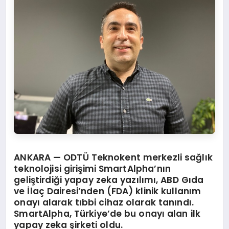
ANKARA —
ODTÜ Teknokent merkezli sağlık
teknolojisi girişimi SmartAlpha’nın
geliştirdiği yapay zeka yazılımı, ABD Gıda
ve İlaç Dairesi’nden (FDA) klinik kullanım
onayı alarak tıbbi cihaz olarak tanındı.
SmartAlpha, Türkiye’de bu onayı alan ilk
yapay zeka şirketi oldu.