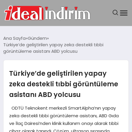
ANASAYFA
Ana Sayfa
Gündem
Türkiye’de geliştirilen yapay zeka destekli tıbbi
BILGISAYAR
görüntüleme asistanı ABD yolcusu
DÜNYA
Türkiye’de geliştirilen yapay
SEYAHAT
zeka destekli tıbbi görüntüleme
asistanı ABD yolcusu
TEKNOLOJI
ODTÜ Teknokent merkezli SmartAlpha’nın yapay
YAŞAM
zeka destekli tıbbi görüntüleme asistanı, ABD Gıda
ve İlaç Dairesi’nden klinik kullanım onayı alarak tıbbi
cihaz olarak tanındı. Çözüm, ultrason sırasında