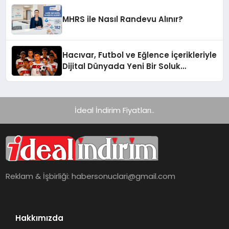
Platformlarından Biri Oldu
MHRS ile Nasıl Randevu Alınır?
Hacıvar, Futbol ve Eğlence İçerikleriyle
Dijital Dünyada Yeni Bir Soluk
Getiriyor
İdeal İndirim Fiyatları..
Reklam & İşbirliği:
habersonuclari@gmail.com
Hakkımızda