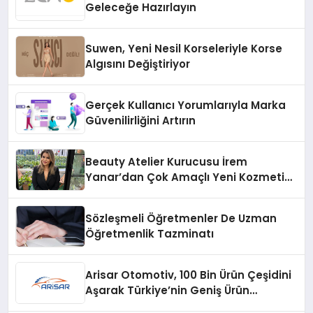
Geleceğe Hazırlayın
Suwen, Yeni Nesil Korseleriyle Korse
Algısını Değiştiriyor
Gerçek Kullanıcı Yorumlarıyla Marka
Güvenilirliğini Artırın
Beauty Atelier Kurucusu İrem
Yanar’dan Çok Amaçlı Yeni Kozmetik
Ürünü
Sözleşmeli Öğretmenler De Uzman
Öğretmenlik Tazminatı
Arisar Otomotiv, 100 Bin Ürün Çeşidini
Aşarak Türkiye’nin Geniş Ürün
Yelpazesine Sahip Oto Yedek Parça