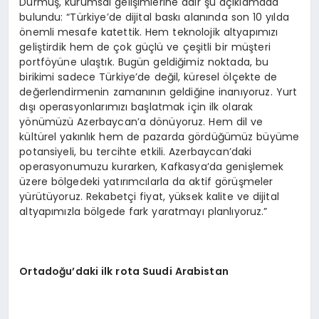
Durmuş, kurumsal gelişimlerine dair şu açıklamada
bulundu: “Türkiye’de dijital baskı alanında son 10 yılda
önemli mesafe katettik. Hem teknolojik altyapımızı
geliştirdik hem de çok güçlü ve çeşitli bir müşteri
portföyüne ulaştık. Bugün geldiğimiz noktada, bu
birikimi sadece Türkiye’de değil, küresel ölçekte de
değerlendirmenin zamanının geldiğine inanıyoruz. Yurt
dışı operasyonlarımızı başlatmak için ilk olarak
yönümüzü Azerbaycan’a dönüyoruz. Hem dil ve
kültürel yakınlık hem de pazarda gördüğümüz büyüme
potansiyeli, bu tercihte etkili. Azerbaycan’daki
operasyonumuzu kurarken, Kafkasya’da genişlemek
üzere bölgedeki yatırımcılarla da aktif görüşmeler
yürütüyoruz. Rekabetçi fiyat, yüksek kalite ve dijital
altyapımızla bölgede fark yaratmayı planlıyoruz.”
Ortadoğu’daki ilk rota Suudi Arabistan