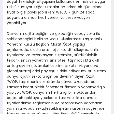
dayalı teknolojik altyapısını kullanarak en hızlı ve uygun
teklifi sunuyor. Diğer firmalar en erken bir gün içinde
fiyat bilgisi paylaşabilirken;
WeLD
, 7 gün 24 saat
boyunca anında fiyat verebiliyor, rezervasyon
yapabiliyor.
Dünyanın dijitalleştiğini ve geleceğin yapay
zeka
ile
şekilleneceğini belirten
WeLD
Uluslararası Taşımacılık
Yönetim Kurulu Başkanı Murat
Özot
yaptığı
açıklamada, u
luslararası lojistikte dijitalleşme, anlık
fiyatlama
ve rezervasyon
sistemleri, sürdürülebilir
tedarik zinciri yönetimi sınır ötesi taşımacılıkta akıllı
entegrasyon çözümleri üzerine şirketin vizyonu ve
global stratejilerini
paylaştı.
“İddia ediyorum, bu sistem
dünya lojistik sektörü için bir devrim” diye
n
Özot
,
“
WOP,
taşımacılık sektöründe dünya üzerinde bu
zamana kadar hiçbir
forwarder
firmanın yapamadığını
yapıyor
. WOP, d
ünyanın herhangi bir noktasından
başka bir noktaya yapılacak taşımacılıkta anında
fiyatlandırma sağla
manın
ve rezervasyon yapmanın
yanı sıra yapay
zeka
destekli işletim sistemi sayesinde
tüm operasyon sürecini yönetiyor. WOP sayesinde