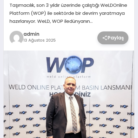
Taşımacılık, son 3 yıldır üzerinde çalıştığı WeLDOnline
Platform (WOP) ile sektörde bir devrim yaratmaya
hazırlanıyor. WeLD, WOP iledünyanın…
admin
Paylaş
13 Ağustos 2025