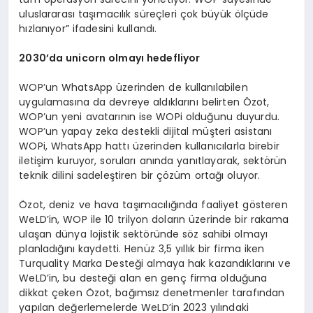
uluslararası taşımacılık süreçleri çok büyük ölçüde
hızlan
ıyor” ifadesini kullandı.
2030’da
unicorn
olmayı hedefliyor
WOP’un
WhatsApp üzerinden de kullanılabilen
uygulamasına da devreye aldıklarını belirt
en
Özot
,
WOP’un
yeni avatarının ise
WOPi
olduğunu duyurdu.
WOP’un
yapay
zeka
destekli dijital müşteri asistanı
WOPi
, WhatsApp hattı üzerinden kullanıcılarla birebir
iletişim kuruyor, soruları anında yanıtlayarak, sektörün
teknik dilini sadeleştiren bir çözüm ortağı oluyor.
Özot
, deniz ve hava taşımacılığında faaliyet gösteren
WeLD
’in
, WOP ile 10 trilyon doların üzerinde bir rakama
ulaşan dünya lojistik sektöründe söz sahibi olmayı
planl
adığını kaydetti.
Henüz 3,5 yıllık bir firma iken
Turquality
Marka Desteği almaya hak kazan
dıklarını ve
WeLD
’in
, bu desteği alan en genç firma oldu
ğuna
dikkat çeken
Özot
, bağımsız denetmenler tarafından
yapılan değerlemelerde
WeLD’in
2023 yılındaki