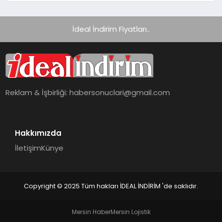
İdeal İndirim Fiyatları..
Reklam & İşbirliği:
habersonuclari@gmail.com
Hakkımızda
İletişim
Künye
Copyright © 2025 Tüm hakları İDEAL İNDİRİM 'de saklıdır.
Mersin Haber
Mersin Lojistik