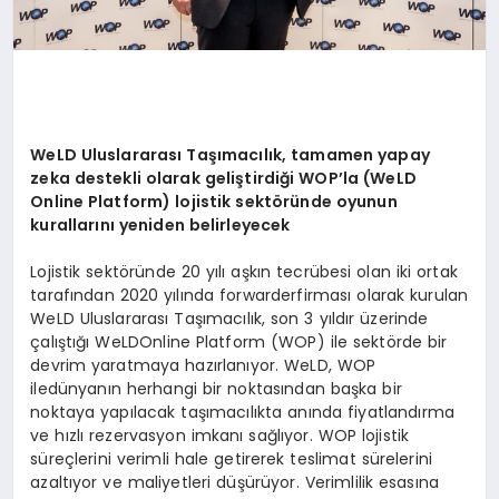
WeLD
Uluslararası Taşımacılık, tamamen yapay
zeka
destekli olarak geliştirdiği
WOP’la
(
WeLD
Online Platform) lojistik sektöründe oyunun
kurallarını yeniden belirleyecek
Lojistik sektöründe 20 yılı aşkın tecrübesi olan iki ortak
tarafından 2020 yılında
forwarder
firması olarak kurulan
WeLD
Uluslararası Taşımacılık, son
3
yıldır üzerinde
çalıştığı
WeLD
Online Platform (WOP) ile sektörde bir
devrim yaratmaya hazırlanıyor.
WeLD
,
WOP
ile
dünyanın herhangi bir noktasından başka bir
noktaya yapılacak taşımacılıkta anında fiyatlandırma
ve hızlı rezervasyon
imkanı
sağl
ıyor.
WOP lojistik
süreçlerini verimli hale getirerek teslimat sürelerini
azaltıyor ve maliyetleri düşürüyor. Verimlilik esasına