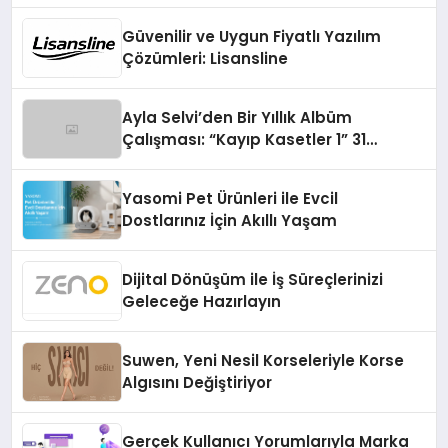
Güvenilir ve Uygun Fiyatlı Yazılım
Çözümleri: Lisansline
Ayla Selvi’den Bir Yıllık Albüm
Çalışması: “Kayıp Kasetler 1” 31
Temmuz’da Çıktı
Yasomi Pet Ürünleri ile Evcil
Dostlarınız İçin Akıllı Yaşam
Dijital Dönüşüm ile İş Süreçlerinizi
Geleceğe Hazırlayın
Suwen, Yeni Nesil Korseleriyle Korse
Algısını Değiştiriyor
Gerçek Kullanıcı Yorumlarıyla Marka