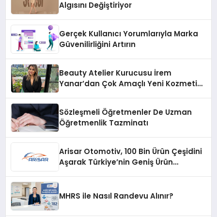
Algısını Değiştiriyor
Gerçek Kullanıcı Yorumlarıyla Marka
Güvenilirliğini Artırın
Beauty Atelier Kurucusu İrem
Yanar’dan Çok Amaçlı Yeni Kozmetik
Ürünü
Sözleşmeli Öğretmenler De Uzman
Öğretmenlik Tazminatı
Arisar Otomotiv, 100 Bin Ürün Çeşidini
Aşarak Türkiye’nin Geniş Ürün
Yelpazesine Sahip Oto Yedek Parça
Platformlarından Biri Oldu
MHRS ile Nasıl Randevu Alınır?