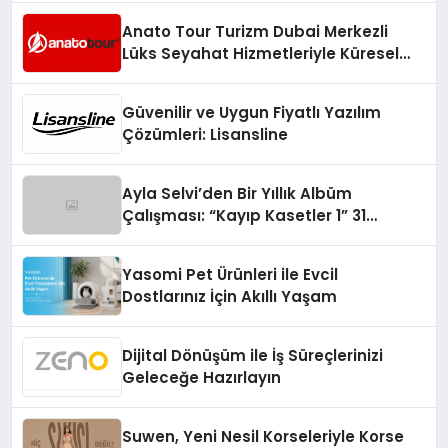
Anato Tour Turizm Dubai Merkezli
Lüks Seyahat Hizmetleriyle Küresel
Turizmde Öne Çıkıyor
Güvenilir ve Uygun Fiyatlı Yazılım
Çözümleri: Lisansline
Ayla Selvi’den Bir Yıllık Albüm
Çalışması: “Kayıp Kasetler 1” 31
Temmuz’da Çıktı
Yasomi Pet Ürünleri ile Evcil
Dostlarınız İçin Akıllı Yaşam
Dijital Dönüşüm ile İş Süreçlerinizi
Geleceğe Hazırlayın
Suwen, Yeni Nesil Korseleriyle Korse