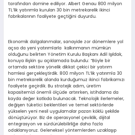
tarafından domine ediliyor. Albert Genau 800 milyon
TL’lik yatırımla kurulan 30 bin metrekarelik ikinci
fabrikalarının faaliyete geçtiğini duyurdu.
Ekonomik dalgalanmalar, sanayide zor dönemlere yol
açsa da yeni yatırımlarla kalkınmanın mümkün
olduğunu belirten Yönetim Kurulu Başkanı Adil Işıldak,
konuya ilişkin şu açıklamada bulundu: “Böyle bir
ortamda sektöre yönelik dikkat çekici bir yatırım
hamlesi gerçekleştirdik. 800 milyon TL’lik yatırımla 30
bin metrekarelik alanda kurduğumuz ikinci fabrikamızı
faaliyete geçirdik. Bu stratejik adım, üretim
kapasitemizi önemli ölçüde artırırken, istihdama da
kayda değer katkıda bulunacak. Teknolojik ilerlemeler,
değişen tüketici beklentileri ve temel sektörlerde
yükselen yeni nesil uygulamalar pazarı köklü şekilde
dönüştürüyor. Biz de operasyonel çeviklik, dijital
entegrasyon ve sürdürülebilirliğe daha fazla
odaklanıyoruz. Geleneksel yöntemlerden uzaklaşıp