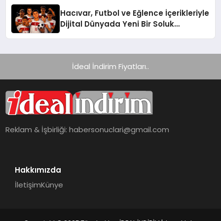
Hacıvar, Futbol ve Eğlence İçerikleriyle
Dijital Dünyada Yeni Bir Soluk
Getiriyor
İdeal İndirim Fiyatları..
Reklam & İşbirliği:
habersonuclari@gmail.com
Hakkımızda
İletişim
Künye