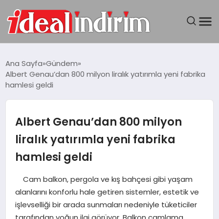
ANASAYFA
Ana Sayfa
Gündem
Albert Genau’dan 800 milyon liralık yatırımla yeni fabrika
BILGISAYAR
hamlesi geldi
DÜNYA
Albert Genau’dan 800 milyon
SEYAHAT
liralık yatırımla yeni fabrika
hamlesi geldi
TEKNOLOJI
Cam balkon, pergola ve kış bahçesi gibi yaşam
YAŞAM
alanlarını konforlu hale getiren sistemler, estetik ve
işlevselliği bir arada sunmaları nedeniyle tüketiciler
tarafından yoğun ilgi görüyor. Balkon camlama