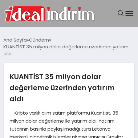
ANASAYFA
Ana Sayfa
Gündem
KUANTİST 35 milyon dolar değerleme üzerinden yatırım
BILGISAYAR
aldı
DÜNYA
KUANTİST 35 milyon dolar
SEYAHAT
değerleme üzerinden yatırım
aldı
TEKNOLOJI
Kripto varlık alım satım platformu Kuantist, 35
YAŞAM
milyon dolar değerleme ile yatırım aldı. Yatırım
tutarının basınla paylaşılmadığı tura Letonya
merkezli algoritmik işlemler piyasa yapıcısı Gravity