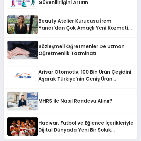
Güvenilirliğini Artırın
Beauty Atelier Kurucusu İrem
Yanar’dan Çok Amaçlı Yeni Kozmetik
Ürünü
Sözleşmeli Öğretmenler De Uzman
Öğretmenlik Tazminatı
Arisar Otomotiv, 100 Bin Ürün Çeşidini
Aşarak Türkiye’nin Geniş Ürün
Yelpazesine Sahip Oto Yedek Parça
Platformlarından Biri Oldu
MHRS ile Nasıl Randevu Alınır?
Hacıvar, Futbol ve Eğlence İçerikleriyle
Dijital Dünyada Yeni Bir Soluk
Getiriyor