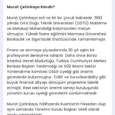
Murat Çetinkaya Kimdir?
Murat Çetinkaya evli ve bir kız çocuk babasıdır. 1992
yılında Orta Doğu Teknik Üniversitesi (ODTÜ) Malzeme
ve Metalurji Mühendisliği bölümünden mezun
olmuştur. Yüksek lisans eğitimini Marmara Üniversitesi
Bankacılık ve Sigortacılık Enstitüsü’nde tamamlamıştır.
Finans ve sermaye piyasalarında 30 yılı aşkın bir
profesyonel deneyime sahiptir. Daha önce Borsa
İstanbul Genel Müdürlüğü, Türkiye Cumhuriyet Merkez
Bankası Başkan Yardımcılığı ve G20 Resmi Sektör
Yönlendirme Komitesi OSSG üyeliği gibi önemli
görevlerde bulunmuştur. TLREF ve Euroclearability gibi
büyük finansal altyapı dönüşüm projelerine liderlik
etmiştir. Reel sektörün önemli sanayi kuruluşunda
yönetim kurulu üyeliği görevlerini sürdürmektedir.
Murat Çetinkaya, hâlihazırda Kuantist’in hissedarı olup
aynı zamanda Yönetim Kurulu Başkan Vekili olarak
görev yapmaktadır.