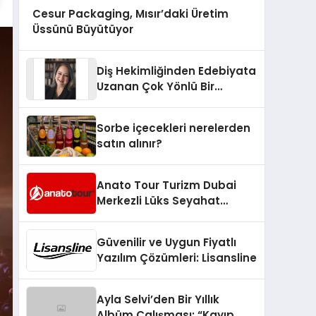
Cesur Packaging, Mısır’daki Üretim
Üssünü Büyütüyor
Diş Hekimliğinden Edebiyata
Uzanan Çok Yönlü Bir
Yaşam: Yeşim Şahin Yaman
Sorbe içecekleri nerelerden
satın alınır?
Anato Tour Turizm Dubai
Merkezli Lüks Seyahat
Hizmetleriyle Küresel
Turizmde Öne Çıkıyor
Güvenilir ve Uygun Fiyatlı
Yazılım Çözümleri: Lisansline
Ayla Selvi’den Bir Yıllık
Albüm Çalışması: “Kayıp