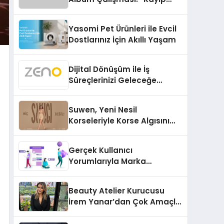
Kasetler 1” 31 Temmuz’da
Çıktı
Yasomi Pet Ürünleri ile Evcil
Dostlarınız İçin Akıllı Yaşam
Dijital Dönüşüm ile İş
Süreçlerinizi Geleceğe
Hazırlayın
Suwen, Yeni Nesil
Korseleriyle Korse Algısını
Değiştiriyor
Gerçek Kullanıcı
Yorumlarıyla Marka
Güvenilirliğini Artırın
Beauty Atelier Kurucusu
İrem Yanar’dan Çok Amaçlı
Yeni Kozmetik Ürünü