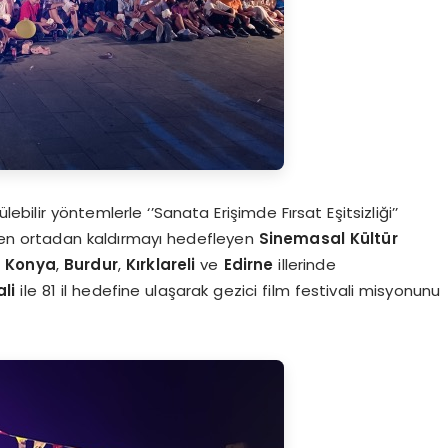
lebilir yöntemlerle ‘’Sanata Erişimde Fırsat Eşitsizliği’’
n ortadan kaldırmayı hedefleyen
Sinemasal Kültür
e
Konya
,
Burdur
,
Kırklareli
ve
Edirne
illerinde
li
ile 81 il hedefine ulaşarak gezici film festivali misyonunu