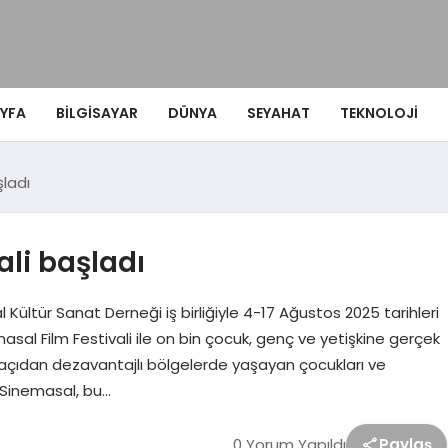
YFA
BILGISAYAR
DÜNYA
SEYAHAT
TEKNOLOJI
şladı
ali başladı
ültür Sanat Derneği iş birliğiyle 4-17 Ağustos 2025 tarihleri
asal Film Festivali ile on bin çocuk, genç ve yetişkine gerçek
çıdan dezavantajlı bölgelerde yaşayan çocukları ve
n Sinemasal, bu…
0 Yorum Yapıldı
Paylaş