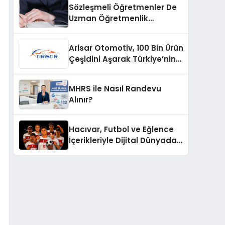
Sözleşmeli Öğretmenler De
Uzman Öğretmenlik
Tazminatı
Arisar Otomotiv, 100 Bin Ürün
Çeşidini Aşarak Türkiye’nin
Geniş Ürün Yelpazesine
Sahip Oto Yedek Parça
MHRS ile Nasıl Randevu
Platformlarından Biri Oldu
Alınır?
Hacıvar, Futbol ve Eğlence
İçerikleriyle Dijital Dünyada
Yeni Bir Soluk Getiriyor