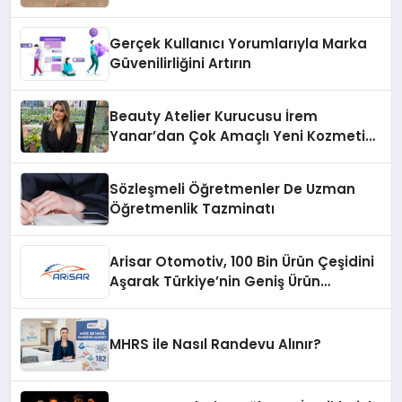
Gerçek Kullanıcı Yorumlarıyla Marka
Güvenilirliğini Artırın
Beauty Atelier Kurucusu İrem
Yanar’dan Çok Amaçlı Yeni Kozmetik
Ürünü
Sözleşmeli Öğretmenler De Uzman
Öğretmenlik Tazminatı
Arisar Otomotiv, 100 Bin Ürün Çeşidini
Aşarak Türkiye’nin Geniş Ürün
Yelpazesine Sahip Oto Yedek Parça
Platformlarından Biri Oldu
MHRS ile Nasıl Randevu Alınır?