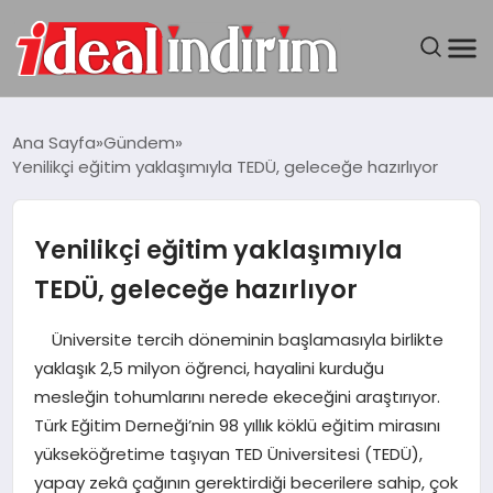
ANASAYFA
Ana Sayfa
Gündem
Yenilikçi eğitim yaklaşımıyla TEDÜ, geleceğe hazırlıyor
BILGISAYAR
DÜNYA
Yenilikçi eğitim yaklaşımıyla
TEDÜ, geleceğe hazırlıyor
SEYAHAT
Üniversite tercih döneminin başlamasıyla birlikte
TEKNOLOJI
yaklaşık 2,5 milyon öğrenci, hayalini kurduğu
mesleğin tohumlarını nerede ekeceğini araştırıyor.
YAŞAM
Türk Eğitim Derneği’nin 98 yıllık köklü eğitim mirasını
yükseköğretime taşıyan TED Üniversitesi (TEDÜ),
yapay zekâ çağının gerektirdiği becerilere sahip, çok