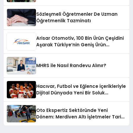
Ürünü
Sözleşmeli Öğretmenler De Uzman
Öğretmenlik Tazminatı
Arisar Otomotiv, 100 Bin Ürün Çeşidini
Aşarak Türkiye’nin Geniş Ürün
Yelpazesine Sahip Oto Yedek Parça
Platformlarından Biri Oldu
MHRS ile Nasıl Randevu Alınır?
Hacıvar, Futbol ve Eğlence İçerikleriyle
Dijital Dünyada Yeni Bir Soluk
Getiriyor
Oto Ekspertiz Sektöründe Yeni
Dönem: Merdiven Altı İşletmeler Tarih
Oluyor