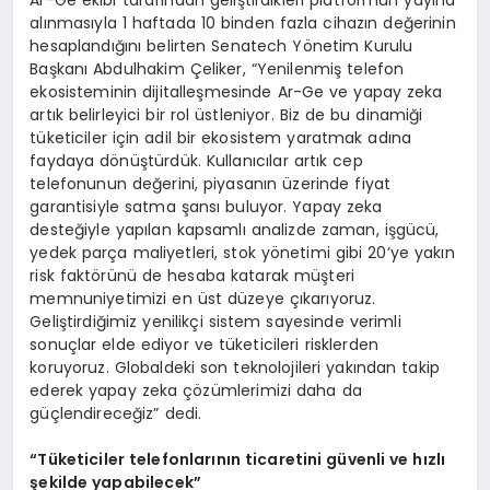
Ar-Ge ekibi tarafından geliştirdikleri platformun yayına
alınmasıyla 1 haftada 10 binden fazla cihazın değerinin
hesaplandığını belirten Senatech Yönetim Kurulu
Başkanı Abdulhakim Çeliker, “Yenilenmiş telefon
ekosisteminin dijitalleşmesinde Ar-Ge ve yapay zeka
artık belirleyici bir rol üstleniyor. Biz de bu dinamiği
tüketiciler için adil bir ekosistem yaratmak adına
faydaya dönüştürdük. Kullanıcılar artık cep
telefonunun değerini, piyasanın üzerinde fiyat
garantisiyle satma şansı buluyor. Yapay zeka
desteğiyle yapılan kapsamlı analizde zaman, işgücü,
yedek parça maliyetleri, stok yönetimi gibi 20’ye yakın
risk faktörünü de hesaba katarak müşteri
memnuniyetimizi en üst düzeye çıkarıyoruz.
Geliştirdiğimiz yenilikçi sistem sayesinde verimli
sonuçlar elde ediyor ve tüketicileri risklerden
koruyoruz. Globaldeki son teknolojileri yakından takip
ederek yapay zeka çözümlerimizi daha da
güçlendireceğiz” dedi.
“Tüketiciler telefonlarının ticaretini güvenli ve hızlı
şekilde yapabilecek”