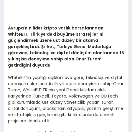
Avrupa
’
nın lider kripto varlık borsalarından
WhiteBIT, Türkiye
’
deki büyüme stratejilerini
güçlendirmek üzere ü
st d
üzey bir atama
gerçekleştirdi. Şirket, Türkiye Genel Müdürlüğü
g
ö
revine, teknoloji ve dijital d
ö
nüşüm alanlarında 15
yılı aşkın deneyime sahip olan Onur Turan’ı
getirdiğini duyurdu.
WhiteBIT’in yaptığı açıklamaya göre, teknoloji ve dijital
dönüşüm alanlarında 15 yılı aşkın deneyime sahip Onur
Turan, WhiteBIT TR’nin yeni Genel Müdürü oldu.
Kariyerinde Turkcell, Toyota, Volkswagen ve DDTech
gibi kurumlarda üst düzey yöneticilik yapan Turan;
dijital dönüşüm, blockchain altyapısı, yazılım geliştirme
ve stratejik iş geliştirme gibi kritik alanlarda önemli
projelere liderlik etti.