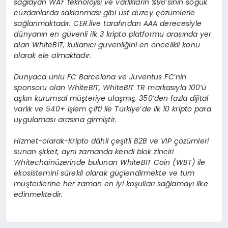
sağlayan WAF teknolojisi ve varlıkların %96
’
sının soğuk
cüzdanlarda saklanması gibi ü
st d
üzey çözümlerle
sağlanmaktadır. CER.live tarafından AAA derecesiyle
dünyanı
n en g
üvenli ilk 3 kripto platformu arasında yer
alan WhiteBIT, kullanıcı güvenliğini en
ö
ncelikli konu
olarak ele almaktadır.
Dünyaca ünlü
FC Barcelona ve Juventus FC
’
nin
sponsoru olan WhiteBIT, WhiteBIT TR markasıyla 100’ü
aşkın kurumsal müşteriye ulaşmış, 350
’
den fazla dijital
varlık ve 540+ işlem çifti ile Türkiye
’
de ilk 10 kripto para
uygulaması arasına girmiştir.
Hizmet-olarak-Kripto dâhil çeşitli B2B ve VIP çözümleri
sunan şirket, aynı zamanda kendi blok zinciri
Whitechainüzerinde bulunan WhiteBIT Coin (WBT) ile
ekosistemini sürekli olarak güçlendirmekte ve tüm
müşterilerine her zaman en iyi koşulları sağlamayı ilke
edinmektedir.