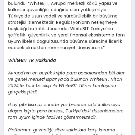
bulundu: “WhiteBIT, Avrupa merkezli köklü yapısı ve
kullanıcı güvenliğini odağına alan yaklaşımıyla
Türkiye’de uzun vadeli ve sürdürülebilir bir büyüme
stratejisi izlemektedir. Regülasyonların netleşmeye
başladığı bu kritik dönemde, WhiteBIT Türkiye’nin
şeffaflık, güvenilirlik ve yerel finansal ekosistemle tam
uyum ilkeleri doğrultusunda büyüme sürecine liderlik
edecek olmaktan memnuniyet duyuyorum.”
WhiteBIT TR Hakkında
Avrupa
’
nı
n en b
üyük kripto para borsalarından biri olan
ve genel merkezi İspanya
’
da bulunan WhiteBIT, Nisan
2024
’
te T
ürk bir ekip ile WhiteBIT TR
’
nin kuruluşunu
gerçekleştirdi.
6 ay gibi kısa bir sürede yüz binlerce aktif kullanıcıya
ulaşan kripto para borsası, Türkiye
’
deki düzenlemelere
tam uyum içinde faaliyet g
ö
stermektedir.
Platformun güvenliği, siber saldırılara karşı koruma