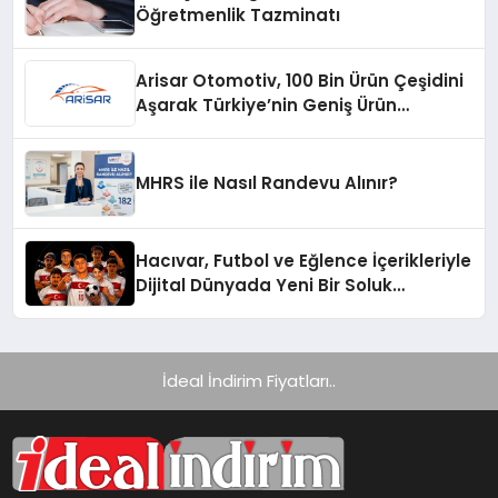
Öğretmenlik Tazminatı
Arisar Otomotiv, 100 Bin Ürün Çeşidini
Aşarak Türkiye’nin Geniş Ürün
Yelpazesine Sahip Oto Yedek Parça
Platformlarından Biri Oldu
MHRS ile Nasıl Randevu Alınır?
Hacıvar, Futbol ve Eğlence İçerikleriyle
Dijital Dünyada Yeni Bir Soluk
Getiriyor
İdeal İndirim Fiyatları..