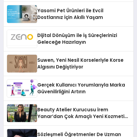
Yasomi Pet Ürünleri ile Evcil
Dostlarınız İçin Akıllı Yaşam
Dijital Dönüşüm ile İş Süreçlerinizi
Geleceğe Hazırlayın
Suwen, Yeni Nesil Korseleriyle Korse
Algısını Değiştiriyor
Gerçek Kullanıcı Yorumlarıyla Marka
Güvenilirliğini Artırın
Beauty Atelier Kurucusu İrem
Yanar’dan Çok Amaçlı Yeni Kozmetik
Ürünü
Sözleşmeli Öğretmenler De Uzman