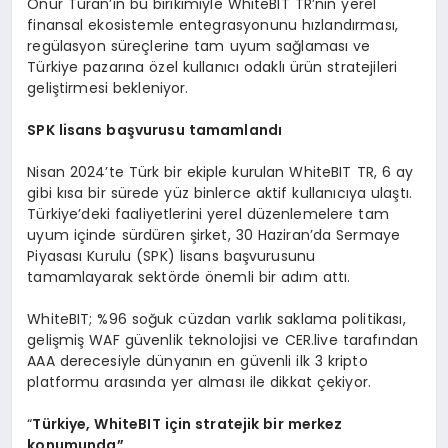
Onur Turan’ın bu birikimiyle WhiteBIT TR’nin yerel
finansal ekosistemle entegrasyonunu hızlandırması,
regülasyon süreçlerine tam uyum sağlaması ve
Türkiye pazarına özel kullanıcı odaklı ürün stratejileri
geliştirmesi bekleniyor.
SPK lisans başvurusu tamamlandı
Nisan 2024’te Türk bir ekiple kurulan WhiteBIT TR, 6 ay
gibi kısa bir sürede yüz binlerce aktif kullanıcıya ulaştı.
Türkiye’deki faaliyetlerini yerel düzenlemelere tam
uyum içinde sürdüren şirket, 30 Haziran’da Sermaye
Piyasası Kurulu (SPK) lisans başvurusunu
tamamlayarak sektörde önemli bir adım attı.
WhiteBIT; %96 soğuk cüzdan varlık saklama politikası,
gelişmiş WAF güvenlik teknolojisi ve CER.live tarafından
AAA derecesiyle dünyanın en güvenli ilk 3 kripto
platformu arasında yer alması ile dikkat çekiyor.
“
Türkiye, WhiteBIT için stratejik bir merkez
konumunda”