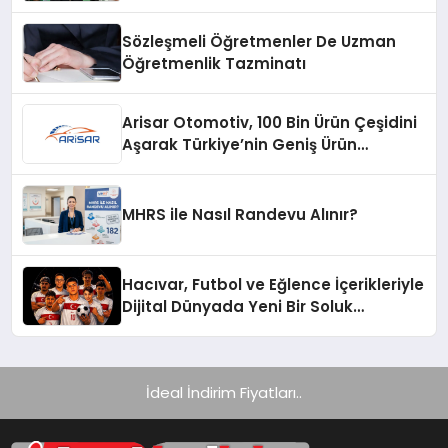
Ürünü
Sözleşmeli Öğretmenler De Uzman
Öğretmenlik Tazminatı
Arisar Otomotiv, 100 Bin Ürün Çeşidini
Aşarak Türkiye’nin Geniş Ürün
Yelpazesine Sahip Oto Yedek Parça
Platformlarından Biri Oldu
MHRS ile Nasıl Randevu Alınır?
Hacıvar, Futbol ve Eğlence İçerikleriyle
Dijital Dünyada Yeni Bir Soluk
Getiriyor
İdeal İndirim Fiyatları..