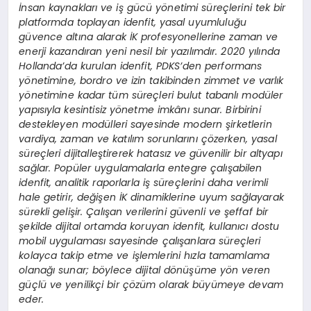
İnsan kaynakları ve iş gücü y
ö
netimi süreçlerini tek bir
platformda toplayan idenfit, yasal uyumluluğ
u
g
ü
vence alt
ına alarak İK profesyonellerine zaman ve
enerji kazandıran yeni nesil bir yazılımdır. 2020 yılında
Hollanda
’
da kurulan idenfit, PDKS’den performans
y
ö
netimine, bordro ve izin takibinden zimmet ve varlık
y
ö
netimine kadar tüm süreçleri bulut tabanlı modüler
yapısıyla kesintisiz y
ö
netme imkânı sunar. Birbirini
destekleyen modülleri sayesinde modern şirketlerin
vardiya, zaman ve katılım sorunlarını çözerken, yasal
süreçleri dijitalleştirerek hatasız ve güvenilir bir altyapı
sağlar. Popüler uygulamalarla entegre çalışabilen
idenfit, analitik raporlarla iş süreçlerini daha verimli
hale getirir, değişen İK dinamiklerine uyum sağlayarak
sürekli gelişir. Çalışan verilerini güvenli ve şeffaf bir
şekilde dijital ortamda koruyan idenfit, kullanıcı dostu
mobil uygulaması sayesinde çalışanlara süreçleri
kolayca takip etme ve işlemlerini hızla tamamlama
olanağı sunar; b
ö
ylece dijital d
ö
nüşüme y
ö
n veren
g
üçlü ve yenilikçi bir çözüm olarak büyümeye devam
eder.