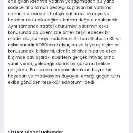
öne çıkan idenfit’e yatırım yaptığımızdan bu yana
sadece finansman desteği sağlayan bir yatırımcı
olmanın ötesinde ‘stratejik yatırımcı’ olmaya ve
beraber üretebileceğimiz katma değere odaklandık.
Aynı zamanda stratejik kurumsal yatırımın etkisi
konusunda da ülkemizde örnek teşkil edecek bir
model oluşturmayı hedefledik. Sistem Global’in 30 yılı
aşkın süredir KOBİ’lerin ihtiyaçları ve iş yapış biçimleri
konusundaki birikimini, idenfit ekibiyle hızla ve etkin
biçimde paylaşarak, KOBİ’lerin gerçek ihtiyaçlarına
yanıt veren, geleceğe dönük bir çözümü birlikte
geliştirdik. Bu sürecin parçası olmaktan büyük bir
heyecan ve motivasyon duyuyor, emeği geçen tüm
ekibe gönülden teşekkür ediyorum” dedi.
Sistem Global Hakkında: