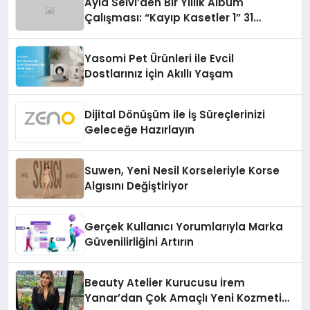
Ayla Selvi’den Bir Yıllık Albüm
Çalışması: “Kayıp Kasetler 1” 31
Temmuz’da Çıktı
Yasomi Pet Ürünleri ile Evcil
Dostlarınız İçin Akıllı Yaşam
Dijital Dönüşüm ile İş Süreçlerinizi
Geleceğe Hazırlayın
Suwen, Yeni Nesil Korseleriyle Korse
Algısını Değiştiriyor
Gerçek Kullanıcı Yorumlarıyla Marka
Güvenilirliğini Artırın
Beauty Atelier Kurucusu İrem
Yanar’dan Çok Amaçlı Yeni Kozmetik