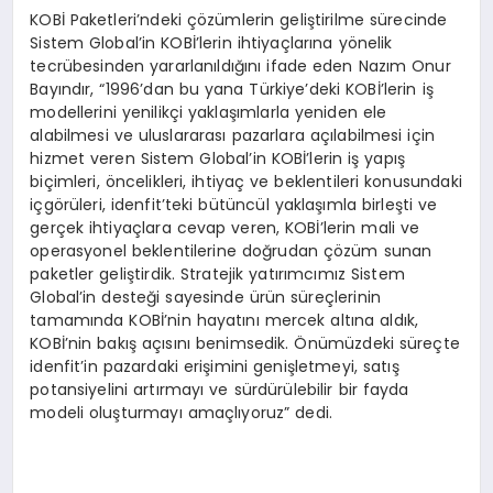
KOBİ Paketleri’ndeki çözümlerin geliştirilme sürecinde
Sistem Global’in KOBİ’lerin ihtiyaçlarına yönelik
tecrübesinden yararlanıldığını ifade eden Nazım Onur
Bayındır, “1996’dan bu yana Türkiye’deki KOBİ’lerin iş
modellerini yenilikçi yaklaşımlarla yeniden ele
alabilmesi ve uluslararası pazarlara açılabilmesi için
hizmet veren Sistem Global’in KOBİ’lerin iş yapış
biçimleri, öncelikleri, ihtiyaç ve beklentileri konusundaki
içgörüleri, idenfit’teki bütüncül yaklaşımla birleşti ve
gerçek ihtiyaçlara cevap veren, KOBİ’lerin mali ve
operasyonel beklentilerine doğrudan çözüm sunan
paketler geliştirdik. Stratejik yatırımcımız Sistem
Global’in desteği sayesinde ürün süreçlerinin
tamamında KOBİ’nin hayatını mercek altına aldık,
KOBİ’nin bakış açısını benimsedik. Önümüzdeki süreçte
idenfit’in pazardaki erişimini genişletmeyi, satış
potansiyelini artırmayı ve sürdürülebilir bir fayda
modeli oluşturmayı amaçlıyoruz” dedi.