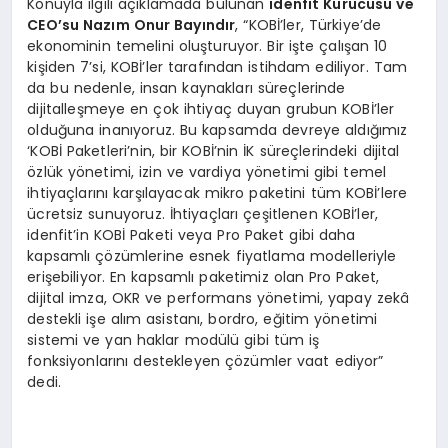
Konuyla ilgili açıklamada bulunan
idenfit Kurucusu ve
CEO
’
su Naz
ım Onur Bayındır
, “KOBİ’ler, Türkiye’de
ekonominin temelini oluşturuyor. Bir işte çalışan 10
kişiden 7’si, KOBİ’ler tarafından istihdam ediliyor. Tam
da bu nedenle, insan kaynakları süreçlerinde
dijitalleşmeye en çok ihtiyaç duyan grubun KOBİ’ler
olduğuna inanıyoruz. Bu kapsamda devreye aldığımız
‘KOBİ Paketleri’nin, bir KOBİ’nin İK süreçlerindeki dijital
özlük yönetimi, izin ve vardiya yönetimi gibi temel
ihtiyaçlarını karşılayacak mikro paketini tüm KOBİ’lere
ücretsiz sunuyoruz. İhtiyaçları çeşitlenen KOBİ’ler,
idenfit’in KOBİ Paketi veya Pro Paket gibi daha
kapsamlı çözümlerine esnek fiyatlama modelleriyle
erişebiliyor. En kapsamlı paketimiz olan Pro Paket,
dijital imza, OKR ve performans yönetimi, yapay zekâ
destekli işe alım asistanı, bordro, eğitim yönetimi
sistemi ve yan haklar modülü gibi tüm iş
fonksiyonlarını destekleyen çözümler vaat ediyor”
dedi.