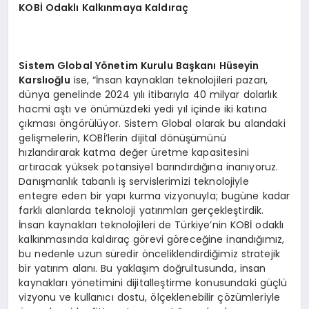
KOB
İ Odaklı Kalkınmaya Kaldıraç
Sistem Global Y
ö
netim Kurulu Başkanı Hüseyin
Karslıoğlu
ise, “İnsan kaynakları teknolojileri pazarı,
dünya genelinde 2024 yılı itibarıyla 40 milyar dolarlık
hacmi aştı ve önümüzdeki yedi yıl içinde iki katına
çıkması öngörülüyor. Sistem Global olarak bu alandaki
gelişmelerin, KOBİ’lerin dijital dönüşümünü
hızlandırarak katma değer üretme kapasitesini
artıracak yüksek potansiyel barındırdığına inanıyoruz.
Danışmanlık tabanlı iş servislerimizi teknolojiyle
entegre eden bir yapı kurma vizyonuyla; bugüne kadar
farklı alanlarda teknoloji yatırımları gerçekleştirdik.
İnsan kaynakları teknolojileri de Türkiye’nin KOBİ odaklı
kalkınmasında kaldıraç görevi göreceğine inandığımız,
bu nedenle uzun süredir önceliklendirdiğimiz stratejik
bir yatırım alanı. Bu yaklaşım doğrultusunda, insan
kaynakları yönetimini dijitalleştirme konusundaki güçlü
vizyonu ve kullanıcı dostu, ölçeklenebilir çözümleriyle