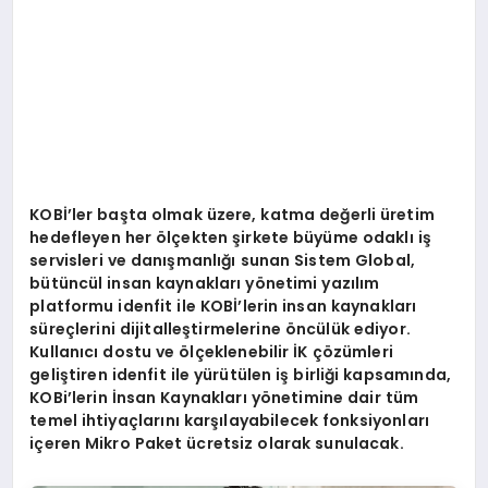
KOB
İ’ler başta olmak üzere, katma değerli üretim
hedefleyen her
ö
lçekten şirkete büyüme odaklı iş
servisleri ve danışmanlığı sunan Sistem Global,
bütüncül insan kaynakları y
ö
netimi yazılım
platformu idenfit ile KOBİ’lerin insan kaynakları
süreçlerini dijitalleştirmelerine
ö
ncülük ediyor.
Kullanıcı dostu ve
ö
lçeklenebilir İK çözümleri
geliştiren idenfit ile yürütü
len i
ş birliği kapsamında,
KOBi
’
lerin İnsan Kaynakları y
ö
netimine dair tüm
temel ihtiyaçlarını karşılayabilecek fonksiyonları
iç
eren Mikro Paket
ücretsiz olarak sunulacak.