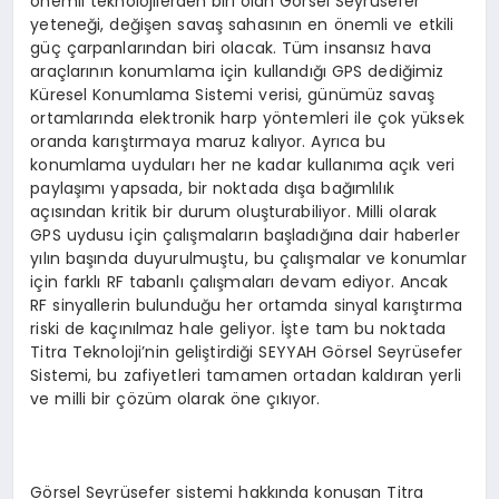
önemli teknolojilerden biri olan Görsel Seyrüsefer
yeteneği, değişen savaş sahasının en önemli ve etkili
güç çarpanlarından biri olacak. Tüm insansız hava
araçlarının konumlama için kullandığı GPS dediğimiz
Küresel Konumlama Sistemi verisi, günümüz savaş
ortamlarında elektronik harp yöntemleri ile çok yüksek
oranda karıştırmaya maruz kalıyor. Ayrıca bu
konumlama uyduları her ne kadar kullanıma açık veri
paylaşımı yapsada, bir noktada dışa bağımlılık
açısından kritik bir durum oluşturabiliyor. Milli olarak
GPS uydusu için çalışmaların başladığına dair haberler
yılın başında duyurulmuştu, bu çalışmalar ve konumlar
için farklı RF tabanlı çalışmaları devam ediyor. Ancak
RF sinyallerin bulunduğu her ortamda sinyal karıştırma
riski de kaçınılmaz hale geliyor. İşte tam bu noktada
Titra Teknoloji’nin geliştirdiği SEYYAH Görsel Seyrüsefer
Sistemi, bu zafiyetleri tamamen ortadan kaldıran yerli
ve milli bir çözüm olarak öne çıkıyor.
Görsel Seyrüsefer sistemi hakkında konuşan Titra