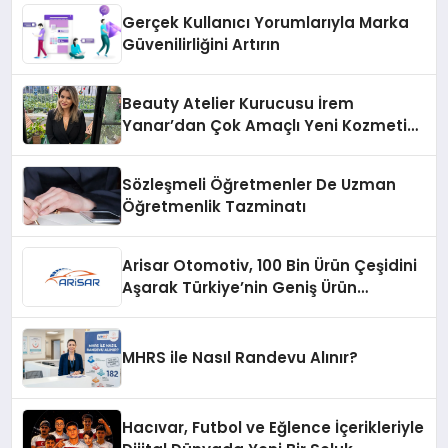
Gerçek Kullanıcı Yorumlarıyla Marka
Güvenilirliğini Artırın
Beauty Atelier Kurucusu İrem
Yanar’dan Çok Amaçlı Yeni Kozmetik
Ürünü
Sözleşmeli Öğretmenler De Uzman
Öğretmenlik Tazminatı
Arisar Otomotiv, 100 Bin Ürün Çeşidini
Aşarak Türkiye’nin Geniş Ürün
Yelpazesine Sahip Oto Yedek Parça
Platformlarından Biri Oldu
MHRS ile Nasıl Randevu Alınır?
Hacıvar, Futbol ve Eğlence İçerikleriyle