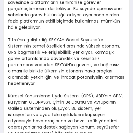
sayesinde platformların senkronize görevler
gerçekleştirmesini destekliyor. Bu sayede operasyonel
sahalarda görev bütünlüğü artıyor, aynı anda birden
fazla platformun etkili biçimde kullanılması mümkün
hâle gelebiliyor.
Titra’nın geliştirdiği SEYYAH Görsel Seyrüsefer
Sistemi’nin temel özellikleri arasında yüksek otonom,
GPS bağımsızlık ve erişilebilirlik yer alıyor. Karmaşık
görev ortamlarında dayanıklılık ve kesintisiz
performans vadeden SEYYAH’ın güvenli, ve bağımsız
olması ile birlikte ülkemizin otonom hava araçları
alanındaki yetkinliğini ve ihracat potansiyelini artırması
hedefleniyor.
Küresel Konumlama Uydu Sistemi (GPS); ABD’nin GPS’i,
Rusya’nın GLONASS’ı, Çin’in BeiDou’su ve Avrupa’nın
Galileo sisteminden oluşuyor. Bu sistem, yer
istasyonları ve uydu takımyıldızlarını kapsayan
altyapısıyla hava araçlarına ve hava trafik yönetimi
operasyonlarına destek sağlayan konum, seyrüsefer