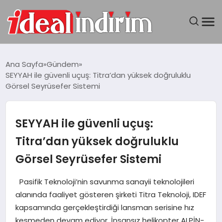
ANASAYFA
Ana Sayfa
Gündem
SEYYAH ile güvenli uçuş: Titra’dan yüksek doğruluklu
BILGISAYAR
Görsel Seyrüsefer Sistemi
DÜNYA
SEYYAH ile güvenli uçuş:
SEYAHAT
Titra’dan yüksek doğruluklu
Görsel Seyrüsefer Sistemi
TEKNOLOJI
Pasifik Teknoloji’nin savunma sanayii teknolojileri
YAŞAM
alanında faaliyet gösteren şirketi Titra Teknoloji, IDEF
kapsamında gerçekleştirdiği lansman serisine hız
kesmeden devam ediyor. İnsansız helikopter ALPİN-