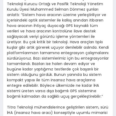
Teknoloji Kurucu Ortağı ve Pasifik Teknoloji Yönetim
Kurulu Üyesi Muhammed Selman Dönmez şunları
anlattı: “Sistem hava aracının üzerine yerleştiriliyor ve
içerisindeki optik sistemler ile kalkış anından itibaren
hava aracının ihtiyaç duyacağı GPS kaynaklı tüm
verileri ve hava aracının kontrolüne ilave destek
sağlayacak veriyi görüntü işleme yöntemleri ile
üretiyor. Bu çok kritik bir teknoloji. Hava araçları tıpkı
kuşlar gibi artık görerek uçuyor denilebilir aslında. Kendi
platformlarımızın tamamına entegrasyon çalışmalarını
sürdürüyoruz. Bazı sistemlerimiz için bu entegrasyonlar
tamamlandı. Bazıları ise halen devam ediyor ve
bugüne kadar yaptığımız testlerde çok başarılı bir
sistem olduğunu gördük. Bunun yanında bu sistem
kompakt yapısı ile tüm insansız hava araçlarına
entegre edilebilir. Böylece ülkemizde ne kadar İHA
sistemi üreten varsa dışa bağımlı GPS sistemine
bağımlı kalmadan da sağlıklı uçuş gerçekleştirebilir.”
Titra Teknoloji mühendislerince geliştirilen sistem, sürü
İHA (insansız hava aracı) konseptiyle uyumlu mimarisi