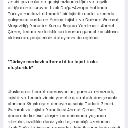
zinciri çözümlerine geçişi hızlandırdığını ve teşvik
ettiğini öne sürüyor. Uzak Doğu–Avrupa hattında
Türkiye merkezli alternatif bir lojistik model üzerinde
çalışmalar sürdüren Yeniay Lojistik ve Daimon Gümrük
Müşavirliği Yönetim Kurulu Başkan Yardımcısı Ahmet
Çimer, tedarik ve lojistik sektörünün güncel zorluklarını
aktarırken, projelerinin detaylarını da açıkladı.
“Türkiye merkezli alternatif bir lojistik aks
oluşturduk”
Uluslararası ticaret operasyonları, gümrük mevzuatı,
lojistik ve tedarik zinciri yönetimi, stratejik danışmanlık
alanında 35 yılı aşkın deneyime sahip Tedarik Zinciri,
Gümrük ve Lojistik Yöneticisi Ahmet Çimer, “Son
dönemde küresel ulaşım koridorlarında yaşanan
sıkıntılar, özellikle deniz yolu taşımacılığı üzerinden
Uzak Doğu ile Avrupa arasındaki lojistik süreçlerde ciddi