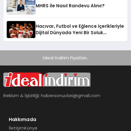
MHRS ile Nasıl Randevu Alınır?
Hacıvar, Futbol ve Eğlence İçerikleriyle
Dijital Dünyada Yeni Bir Soluk
Getiriyor
İdeal İndirim Fiyatları..
Reklam & İşbirliği:
habersonuclari@gmail.com
Hakkımızda
İletişim
Künye