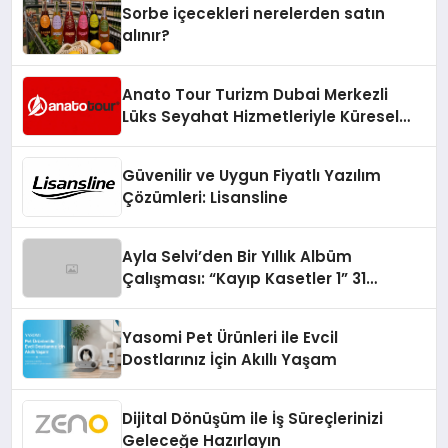
Sorbe içecekleri nerelerden satın
alınır?
Anato Tour Turizm Dubai Merkezli
Lüks Seyahat Hizmetleriyle Küresel
Turizmde Öne Çıkıyor
Güvenilir ve Uygun Fiyatlı Yazılım
Çözümleri: Lisansline
Ayla Selvi’den Bir Yıllık Albüm
Çalışması: “Kayıp Kasetler 1” 31
Temmuz’da Çıktı
Yasomi Pet Ürünleri ile Evcil
Dostlarınız İçin Akıllı Yaşam
Dijital Dönüşüm ile İş Süreçlerinizi
Geleceğe Hazırlayın