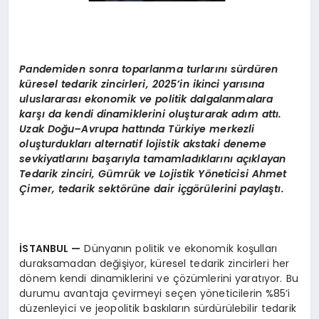
Pandemiden sonra toparlanma turlarını sürdü
ren
k
üresel tedarik zincirleri, 2025
’
in ikinci yarısına
uluslararası ekonomik ve politik dalgalanmalara
karşı da kendi dinamiklerini oluşturarak adı
m att
ı.
Uzak Doğu–Avrupa hattında Türkiye merkezli
oluşturdukları alternatif lojistik akstaki deneme
sevkiyatlarını başarıyla tamamladıklarını açıklayan
Tedarik zinciri, Gümrük ve Lojistik Y
ö
neticisi Ahmet
Çimer, tedarik sekt
ö
rüne dair içg
ö
rülerini paylaştı.
İSTANBUL
—
Dünyanın politik ve ekonomik koşulları
duraksamadan değişiyor, küresel tedarik zincirleri her
dönem kendi dinamiklerini ve çözümlerini yaratıyor. Bu
durumu avantaja çevirmeyi seçen yöneticilerin %85’i
düzenleyici ve jeopolitik baskıların sürdürülebilir tedarik