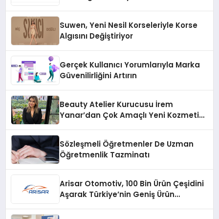
Suwen, Yeni Nesil Korseleriyle Korse
Algısını Değiştiriyor
Gerçek Kullanıcı Yorumlarıyla Marka
Güvenilirliğini Artırın
Beauty Atelier Kurucusu İrem
Yanar’dan Çok Amaçlı Yeni Kozmetik
Ürünü
Sözleşmeli Öğretmenler De Uzman
Öğretmenlik Tazminatı
Arisar Otomotiv, 100 Bin Ürün Çeşidini
Aşarak Türkiye’nin Geniş Ürün
Yelpazesine Sahip Oto Yedek Parça
Platformlarından Biri Oldu