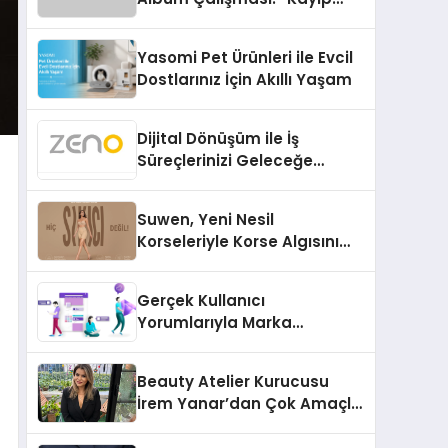
Kasetler 1” 31 Temmuz’da
Çıktı
Yasomi Pet Ürünleri ile Evcil
Dostlarınız İçin Akıllı Yaşam
Dijital Dönüşüm ile İş
Süreçlerinizi Geleceğe
Hazırlayın
Suwen, Yeni Nesil
Korseleriyle Korse Algısını
Değiştiriyor
Gerçek Kullanıcı
Yorumlarıyla Marka
Güvenilirliğini Artırın
Beauty Atelier Kurucusu
İrem Yanar’dan Çok Amaçlı
Yeni Kozmetik Ürünü