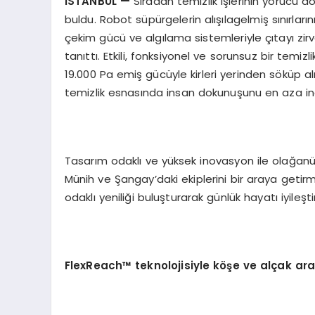
İ
STANBUL
—
Sıradan temizlik işlerinin yorucu
buldu. Robot süpürgelerin alışılagelmiş sınırlar
çekim gücü ve algılama sistemleriyle çıtayı zirv
tanıttı. Etkili, fonksiyonel ve sorunsuz bir temi
19.000 Pa emiş gücüyle kirleri yerinden söküp al
temizlik esnasında insan dokunuşunu en aza ind
Tasarım odaklı ve yüksek inovasyon ile olağan
Münih ve Şangay’daki ekiplerini bir araya getirme
odaklı yeniliği buluşturarak günlük hayatı iyileş
FlexReach™ t
eknolojisiyle k
öş
e ve al
ç
ak ara