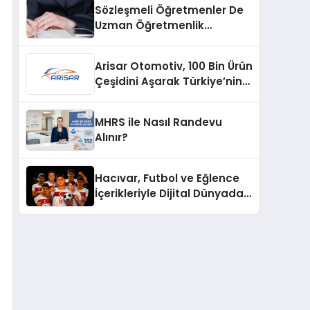
Sözleşmeli Öğretmenler De
Uzman Öğretmenlik
Tazminatı
Arisar Otomotiv, 100 Bin Ürün
Çeşidini Aşarak Türkiye’nin
Geniş Ürün Yelpazesine
Sahip Oto Yedek Parça
MHRS ile Nasıl Randevu
Platformlarından Biri Oldu
Alınır?
Hacıvar, Futbol ve Eğlence
İçerikleriyle Dijital Dünyada
Yeni Bir Soluk Getiriyor