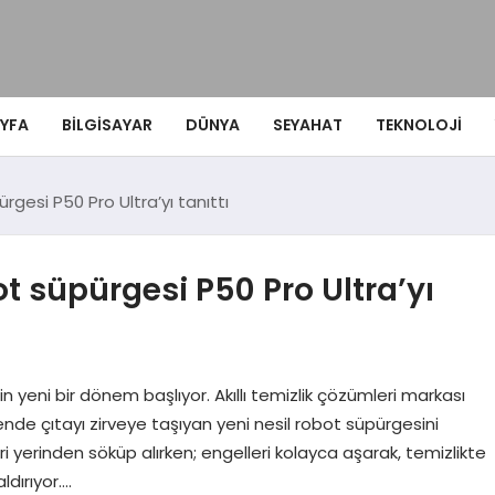
YFA
BILGISAYAR
DÜNYA
SEYAHAT
TEKNOLOJI
rgesi P50 Pro Ultra’yı tanıttı
ot süpürgesi P50 Pro Ultra’yı
n yeni bir dönem başlıyor. Akıllı temizlik çözümleri markası
nde çıtayı zirveye taşıyan yeni nesil robot süpürgesini
eri yerinden söküp alırken; engelleri kolayca aşarak, temizlikte
ldırıyor….