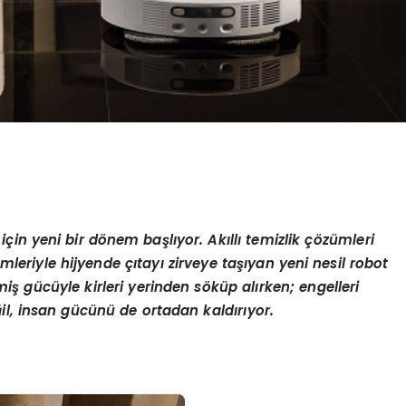
i
ç
in yeni bir d
ö
nem ba
ş
l
ı
yor. Ak
ı
ll
ı
temizlik
çö
z
ü
mleri
mleriyle hijyende
çı
tay
ı
zirveye ta
şı
yan yeni nesil robot
mi
ş
g
ü
c
ü
yle kirleri yerinden s
ö
k
ü
p al
ı
rken; engelleri
ğ
il, insan g
ü
c
ü
n
ü
de ortadan kald
ı
r
ı
yor.