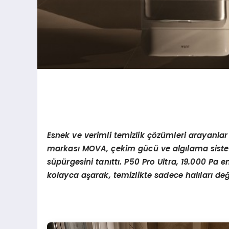
Esnek ve verimli temizlik
çö
z
ü
mleri arayanlar 
markas
ı
MOVA,
ç
ekim g
ü
c
ü
ve alg
ı
lama siste
s
ü
p
ü
rgesini tan
ı
tt
ı
. P50 Pro Ultra, 19.000 Pa e
kolayca a
ş
arak, temizlikte sadece hal
ı
lar
ı
de