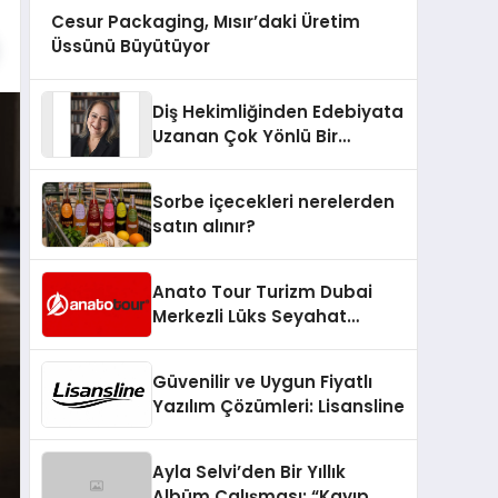
Cesur Packaging, Mısır’daki Üretim
Üssünü Büyütüyor
Diş Hekimliğinden Edebiyata
Uzanan Çok Yönlü Bir
Yaşam: Yeşim Şahin Yaman
Sorbe içecekleri nerelerden
satın alınır?
Anato Tour Turizm Dubai
Merkezli Lüks Seyahat
Hizmetleriyle Küresel
Turizmde Öne Çıkıyor
Güvenilir ve Uygun Fiyatlı
Yazılım Çözümleri: Lisansline
Ayla Selvi’den Bir Yıllık
Albüm Çalışması: “Kayıp