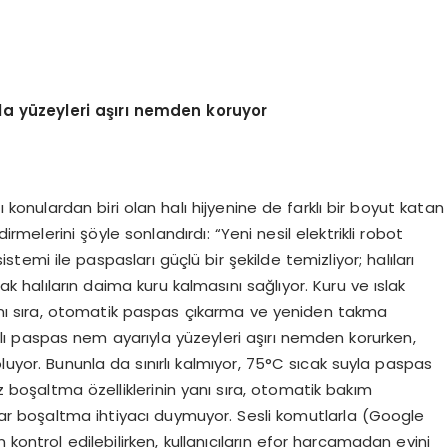
la y
ü
zeyleri a
şı
r
ı
nemden koruyor
ı konulardan biri olan halı hijyenine de farklı bir boyut katan
elerini şöyle sonlandırdı: “Yeni nesil elektrikli robot
emi ile paspasları güçlü bir şekilde temizliyor; halıları
ak halıların daima kuru kalmasını sağlıyor. Kuru ve ıslak
yanı sıra, otomatik paspas çıkarma ve yeniden takma
klı paspas nem ayarıyla yüzeyleri aşırı nemden korurken,
oluyor. Bununla da sınırlı kalmıyor, 75°C sıcak suyla paspas
 boşaltma özelliklerinin yanı sıra, otomatik bakım
r boşaltma ihtiyacı duymuyor. Sesli komutlarla (Google
ntrol edilebilirken, kullanıcıların efor harcamadan evini