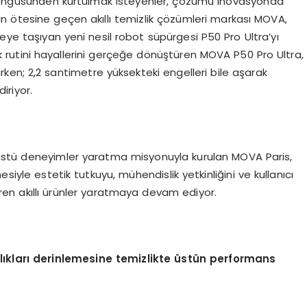
 döngüsünden kurtulmak isteyenler, çözümü inovasyonda
ının ötesine geçen akıllı temizlik çözümleri markası MOVA,
eye taşıyan yeni nesil robot süpürgesi P50 Pro Ultra’yı
zlik rutini hayallerini gerçeğe dönüştüren MOVA P50 Pro Ultra,
ırken; 2,2 santimetre yüksekteki engelleri bile aşarak
iriyor.
üstü deneyimler yaratma misyonuyla kurulan MOVA Paris,
siyle estetik tutkuyu, mühendislik yetkinliğini ve kullanıcı
tiren akıllı ürünler yaratmaya devam ediyor.
l
ı
klar
ı d
erinlemesine temizlikte
ü
st
ü
n performans