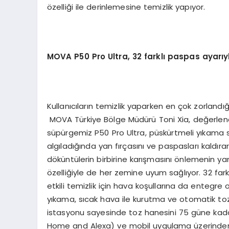
özelliği ile derinlemesine temizlik yapıyor.
MOVA P50 Pro Ultra, 32 farkl
ı
paspas ayar
ı
y
Kullanıcıların temizlik yaparken en çok zorlandığ
MOVA Türkiye Bölge Müdürü Toni Xia, değerlendirm
süpürgemiz P50 Pro Ultra, püskürtmeli yıkama sist
algıladığında yan fırçasını ve paspasları kaldırar
döküntülerin birbirine karışmasını önlemenin 
özelliğiyle de her zemine uyum sağlıyor. 32 far
etkili temizlik için hava koşullarına da entegre 
yıkama, sıcak hava ile kurutma ve otomatik toz
istasyonu sayesinde toz hanesini 75 güne kada
Home and Alexa) ve mobil uygulama üzerinden ko