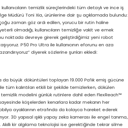
 kullanıcıların temizlik süreçlerindeki tüm detaylı ve ince iş
lge Müdürü Toni Xia, ürünlerine dair şu açıklamada bulundu:
ğu zaman göz ardı edilen, yorucu bir rutin haline
 yeterli olmadığı, kullanıcıların temizliğe vakit ve emek
u noktada devreye girerek geliştirdiğimiz yeni robot
şıyoruz. P50 Pro Ultra ile kullanıcının eforunu en aza
azandırıyoruz” diyerek sözlerine şunları ekledi:
a da büyük döküntüleri toplayan 19.000 Pa’lık emiş gücüne
 tüm kalıntıları etkili bir şekilde temizlerken, dökülen
k temizlik modelini günlük rutinlere dahil eden FlexReach™
ası sayesinde köşelerden kenarlara kadar mekanın her
obilya ayaklarının etrafında da kolayca hareket ederek
ıyor. 3D yapısal ışıklı yapay zeka kamerası ile engel tanıma,
 Akıllı kir algılama teknolojisi ise gerektiğinde tekrar silme