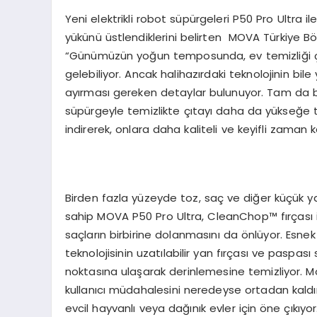
Yeni elektrikli robot süpürgeleri P50 Pro Ultra ile
yükünü üstlendiklerini belirten MOVA Türkiye Bö
“Günümüzün yoğun temposunda, ev temizliği ço
gelebiliyor. Ancak halihazırdaki teknolojinin bile
ayırması gereken detaylar bulunuyor. Tam da b
süpürgeyle temizlikte çıtayı daha da yükseğe ta
indirerek, onlara daha kaliteli ve keyifli zaman k
Birden fazla yüzeyde toz, saç ve diğer küçük y
sahip MOVA P50 Pro Ultra, CleanChop™ fırçası ile
saçların birbirine dolanmasını da önlüyor. Esne
teknolojisinin uzatılabilir yan fırçası ve pasp
noktasına ulaşarak derinlemesine temizliyor. M
kullanıcı müdahalesini neredeyse ortadan kaldır
evcil hayvanlı veya dağınık evler için öne çıkıyor.