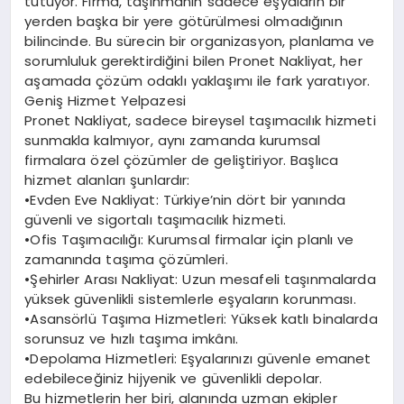
tutuyor. Firma, taşınmanın sadece eşyaların bir
yerden başka bir yere götürülmesi olmadığının
bilincinde. Bu sürecin bir organizasyon, planlama ve
sorumluluk gerektirdiğini bilen Pronet Nakliyat, her
aşamada çözüm odaklı yaklaşımı ile fark yaratıyor.
Geniş Hizmet Yelpazesi
Pronet Nakliyat, sadece bireysel taşımacılık hizmeti
sunmakla kalmıyor, aynı zamanda kurumsal
firmalara özel çözümler de geliştiriyor. Başlıca
hizmet alanları şunlardır:
•Evden Eve Nakliyat: Türkiye’nin dört bir yanında
güvenli ve sigortalı taşımacılık hizmeti.
•Ofis Taşımacılığı: Kurumsal firmalar için planlı ve
zamanında taşıma çözümleri.
•Şehirler Arası Nakliyat: Uzun mesafeli taşınmalarda
yüksek güvenlikli sistemlerle eşyaların korunması.
•Asansörlü Taşıma Hizmetleri: Yüksek katlı binalarda
sorunsuz ve hızlı taşıma imkânı.
•Depolama Hizmetleri: Eşyalarınızı güvenle emanet
edebileceğiniz hijyenik ve güvenlikli depolar.
Bu hizmetlerin her biri, alanında uzman ekipler