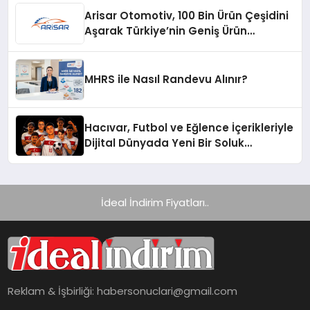
Arisar Otomotiv, 100 Bin Ürün Çeşidini
Aşarak Türkiye’nin Geniş Ürün
Yelpazesine Sahip Oto Yedek Parça
Platformlarından Biri Oldu
MHRS ile Nasıl Randevu Alınır?
Hacıvar, Futbol ve Eğlence İçerikleriyle
Dijital Dünyada Yeni Bir Soluk
Getiriyor
İdeal İndirim Fiyatları..
Reklam & İşbirliği:
habersonuclari@gmail.com