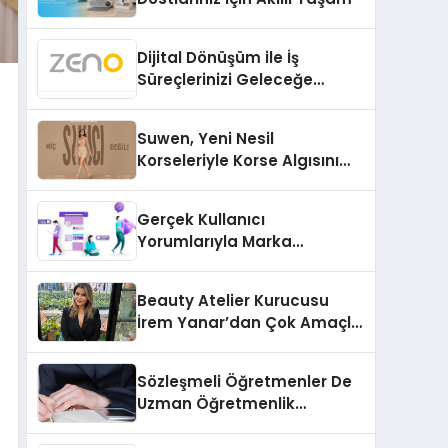
Dijital Dönüşüm ile İş
Süreçlerinizi Geleceğe
Hazırlayın
Suwen, Yeni Nesil
Korseleriyle Korse Algısını
Değiştiriyor
Gerçek Kullanıcı
Yorumlarıyla Marka
Güvenilirliğini Artırın
Beauty Atelier Kurucusu
İrem Yanar’dan Çok Amaçlı
Yeni Kozmetik Ürünü
Sözleşmeli Öğretmenler De
Uzman Öğretmenlik
Tazminatı