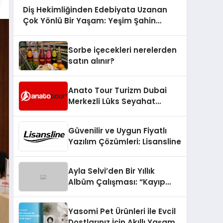
Diş Hekimliğinden Edebiyata Uzanan
Çok Yönlü Bir Yaşam: Yeşim Şahin
Yaman
Sorbe içecekleri nerelerden
satın alınır?
Anato Tour Turizm Dubai
Merkezli Lüks Seyahat
Hizmetleriyle Küresel
Turizmde Öne Çıkıyor
Güvenilir ve Uygun Fiyatlı
Yazılım Çözümleri: Lisansline
Ayla Selvi’den Bir Yıllık
Albüm Çalışması: “Kayıp
Kasetler 1” 31 Temmuz’da
Çıktı
Yasomi Pet Ürünleri ile Evcil
Dostlarınız İçin Akıllı Yaşam