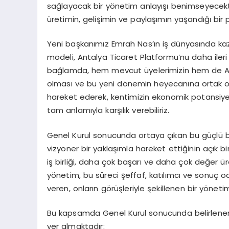
sağlayacak bir yönetim anlayışı benimseyecektir.
üretimin, gelişimin ve paylaşımın yaşandığı bi
Yeni başkanımız Emrah Nas’ın iş dünyasında kaz
modeli, Antalya Ticaret Platformu’nu daha ileri
bağlamda, hem mevcut üyelerimizin hem de Anta
olması ve bu yeni dönemin heyecanına ortak o
hareket ederek, kentimizin ekonomik potansiyelin
tam anlamıyla karşılık verebiliriz.
Genel Kurul sonucunda ortaya çıkan bu güçlü birl
vizyoner bir yaklaşımla hareket ettiğinin açık b
iş birliği, daha çok başarı ve daha çok değer 
yönetim, bu süreci şeffaf, katılımcı ve sonuç oda
veren, onların görüşleriyle şekillenen bir yönetim
Bu kapsamda Genel Kurul sonucunda belirlenen
yer almaktadır: