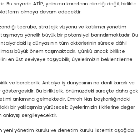
 Bu sayede ATİP, yalnızca kararların alındığı değil, birlikte
r platform olmaya devam edecektir.
andığı tecrübe, stratejik vizyonu ve katılımcı yönetim
 taşımaya yönelik büyük bir potansiyel barındırmaktadır. Bu
lya’daki iş dünyasının tüm aktörlerinin sürece dâhil
lması büyük önem taşımaktadır. Çünkü ancak birlikte
i en üst seviyeye taşıyabilir, üyelerimizin beklentilerine
ik ve beraberlik, Antalya iş dünyasının ne denli kararlı ve
ir göstergesidir. Bu birliktelik, önümüzdeki süreçte daha çok
üretimi anlamına gelmektedir. Emrah Nas başkanlığındaki
klı bir yaklaşımla yürütecek; üyelerimizin fikirlerine değer
 anlayışı sergileyecektir.
 yeni yönetim kurulu ve denetim kurulu listemiz aşağıda