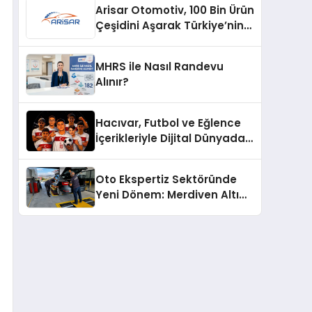
Arisar Otomotiv, 100 Bin Ürün
Çeşidini Aşarak Türkiye’nin
Geniş Ürün Yelpazesine
Sahip Oto Yedek Parça
MHRS ile Nasıl Randevu
Platformlarından Biri Oldu
Alınır?
Hacıvar, Futbol ve Eğlence
İçerikleriyle Dijital Dünyada
Yeni Bir Soluk Getiriyor
Oto Ekspertiz Sektöründe
Yeni Dönem: Merdiven Altı
İşletmeler Tarih Oluyor