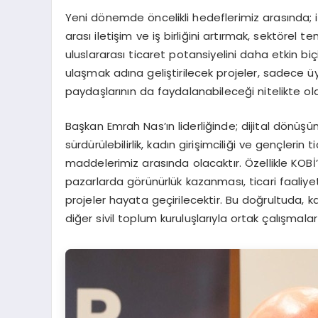
Yeni dönemde öncelikli hedeflerimiz arasında; i
arası iletişim ve iş birliğini artırmak, sektörel
uluslararası ticaret potansiyelini daha etkin 
ulaşmak adına geliştirilecek projeler, sadece 
paydaşlarının da faydalanabileceği nitelikte ola
Başkan Emrah Nas’ın liderliğinde; dijital dönüşü
sürdürülebilirlik, kadın girişimciliği ve gençleri
maddelerimiz arasında olacaktır. Özellikle KOBİ’l
pazarlarda görünürlük kazanması, ticari faaliyet
projeler hayata geçirilecektir. Bu doğrultuda, kam
diğer sivil toplum kuruluşlarıyla ortak çalışmalar gi