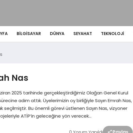
YFA
BILGISAYAR
DÜNYA
SEYAHAT
TEKNOLOJI
as
rah Nas
iran 2025 tarihinde gerçekleştirdiğimiz Olağan Genel Kurul
recine adım attık. Üyelerimizin oy birliğiyle Sayın Emrah Nas,
 seçilmiştir. Bu önemli görevi üstlenen Sayın Nas, vizyoner
projeleriyle ATİP’in geleceğine yön verecek…
0 Yorum Yapıldı
Paylaş