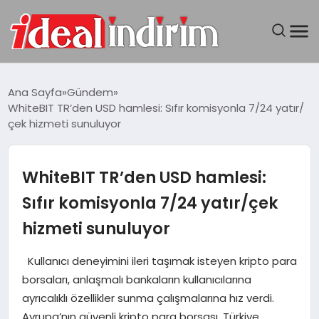
ANASAYFA
Ana Sayfa
Gündem
WhiteBIT TR’den USD hamlesi: Sıfır komisyonla 7/24 yatır/
BILGISAYAR
çek hizmeti sunuluyor
DÜNYA
WhiteBIT TR’den USD hamlesi:
SEYAHAT
Sıfır komisyonla 7/24 yatır/çek
hizmeti sunuluyor
TEKNOLOJI
Kullanıcı deneyimini ileri taşımak isteyen kripto para
YAŞAM
borsaları, anlaşmalı bankaların kullanıcılarına
ayrıcalıklı özellikler sunma çalışmalarına hız verdi.
Avrupa’nın güvenli kripto para borsası, Türkiye