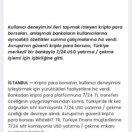
Kullanıcı deneyimini ileri taşımak isteyen kripto para
borsaları, anlaşmalı bankaların kullanıcılarına
ayrı
cal
ıklı özellikler sunma çalışmalarına hız verdi.
Avrupa
’
nın güvenli kripto para borsası, Türkiye
merkezli bir bankayla 7/24 USD yatırma / çekme
iş
lemi i
ç
in i
şbirliğine gitti.
İSTANBUL
—
Kripto para borsaları, kullanıcı deneyimini
iyileştirmek için yürüttükleri faaliyetlere hız verdi.
Bankadan kripto para platformuna 7/24 TL transferi
özelliğinin yaygınlaşmasından sonra, Türkiye’de ilk kez
doğrudan sıfır komisyonla 7/24 USD yatırma / çekme
özelliği de devreye alındı. Avrupa’nın güvenli kripto
para borsası WhiteBIT TR, Türkiye Finans müşterilerine
7/24 sıfır komisyonla USD yatırma / çekme imkanı