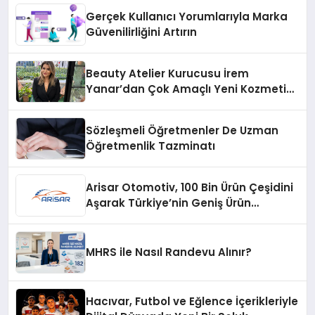
Gerçek Kullanıcı Yorumlarıyla Marka
Güvenilirliğini Artırın
Beauty Atelier Kurucusu İrem
Yanar’dan Çok Amaçlı Yeni Kozmetik
Ürünü
Sözleşmeli Öğretmenler De Uzman
Öğretmenlik Tazminatı
Arisar Otomotiv, 100 Bin Ürün Çeşidini
Aşarak Türkiye’nin Geniş Ürün
Yelpazesine Sahip Oto Yedek Parça
Platformlarından Biri Oldu
MHRS ile Nasıl Randevu Alınır?
Hacıvar, Futbol ve Eğlence İçerikleriyle