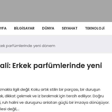
YFA
BILGISAYAR
DÜNYA
SEYAHAT
TEKNOLOJI
 Erkek parfümlerinde yeni dönem
hali: Erkek parfümlerinde yeni
a ilgili değil. Koku artık stilin bir parçası, bir duruşun
k, dikkat çekmek ve iz bırakmak için tercih ediliyor. Doğru
i, ruh halini ve duruşunu anlatan güçlü bir imzaya dönüşüyor.
esi değil,…