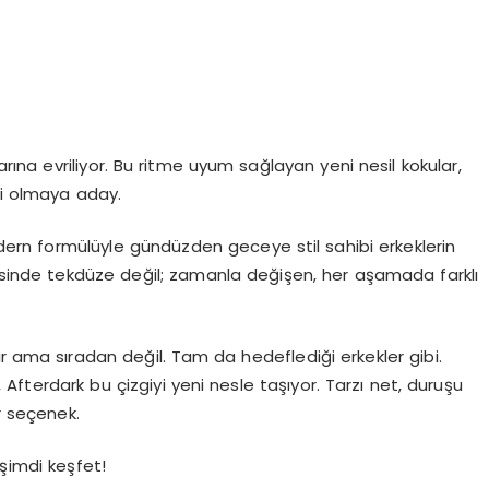
na evriliyor. Bu ritme uyum sağlayan yeni nesil kokular,
si olmaya aday.
ern formülüyle gündüzden geceye stil sahibi erkeklerin
yesinde tekdüze değil; zamanla değişen, her aşamada farklı
lir ama sıradan değil. Tam da hedeflediği erkekler gibi.
n, Afterdark bu çizgiyi yeni nesle taşıyor. Tarzı net, duruşu
ir seçenek.
 şimdi keşfet!