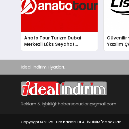
Anato Tour Turizm Dubai
Güvenilir 
Merkezli Lüks Seyahat
Yazılım Ç
Hizmetleriyle Küresel
Turizmde Öne Çıkıyor
İdeal İndirim Fiyatları..
Reklam & İşbirliği:
habersonuclari@gmail.com
Copyright © 2025 Tüm hakları İDEAL İNDİRİM 'de saklıdır.