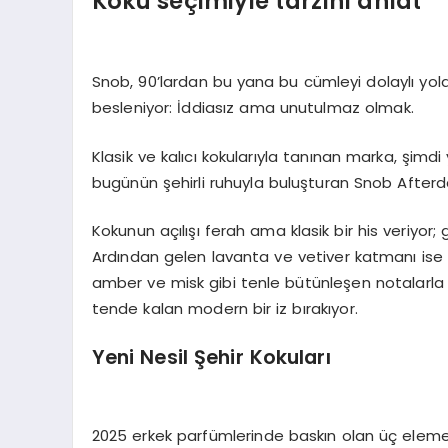
Koku seçimiyle tarzını anlat
Snob, 90’lardan bu yana bu cümleyi dolaylı yol
besleniyor: İddiasız ama unutulmaz olmak.
Klasik ve kalıcı kokularıyla tanınan marka, şim
bugünün şehirli ruhuyla buluşturan Snob Afterd
Kokunun açılışı ferah ama klasik bir his veriyor;
Ardından gelen lavanta ve vetiver katmanı ise 
amber ve misk gibi tenle bütünleşen notalar
tende kalan modern bir iz bırakıyor.
Yeni Nesil Şehir Kokuları
2025 erkek parfümlerinde baskın olan üç eleme