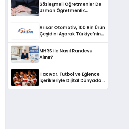
Sözleşmeli Öğretmenler De
Uzman Öğretmenlik
Tazminatı
Arisar Otomotiv, 100 Bin Ürün
Çeşidini Aşarak Türkiye’nin
Geniş Ürün Yelpazesine
Sahip Oto Yedek Parça
MHRS ile Nasıl Randevu
Platformlarından Biri Oldu
Alınır?
Hacıvar, Futbol ve Eğlence
İçerikleriyle Dijital Dünyada
Yeni Bir Soluk Getiriyor