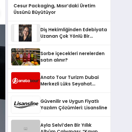
Cesur Packaging, Mısır’daki Üretim
Üssünü Büyütüyor
Diş Hekimliğinden Edebiyata
Uzanan Çok Yönlü Bir
Yaşam: Yeşim Şahin Yaman
Sorbe içecekleri nerelerden
satın alınır?
Anato Tour Turizm Dubai
Merkezli Lüks Seyahat
Hizmetleriyle Küresel
Turizmde Öne Çıkıyor
Güvenilir ve Uygun Fiyatlı
Yazılım Çözümleri: Lisansline
Ayla Selvi’den Bir Yıllık
Albüm Çalışması: “Kayıp