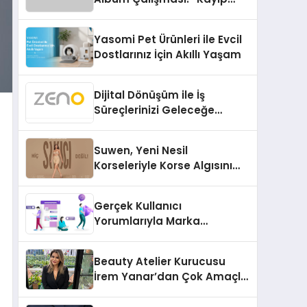
Kasetler 1” 31 Temmuz’da
Çıktı
Yasomi Pet Ürünleri ile Evcil
Dostlarınız İçin Akıllı Yaşam
Dijital Dönüşüm ile İş
Süreçlerinizi Geleceğe
Hazırlayın
Suwen, Yeni Nesil
Korseleriyle Korse Algısını
Değiştiriyor
Gerçek Kullanıcı
Yorumlarıyla Marka
Güvenilirliğini Artırın
Beauty Atelier Kurucusu
İrem Yanar’dan Çok Amaçlı
Yeni Kozmetik Ürünü