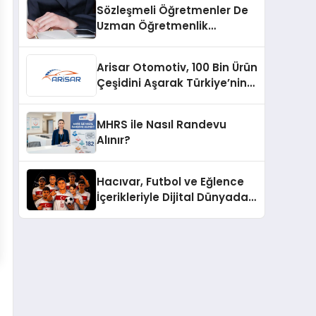
Sözleşmeli Öğretmenler De
Uzman Öğretmenlik
Tazminatı
Arisar Otomotiv, 100 Bin Ürün
Çeşidini Aşarak Türkiye’nin
Geniş Ürün Yelpazesine
Sahip Oto Yedek Parça
MHRS ile Nasıl Randevu
Platformlarından Biri Oldu
Alınır?
Hacıvar, Futbol ve Eğlence
İçerikleriyle Dijital Dünyada
Yeni Bir Soluk Getiriyor