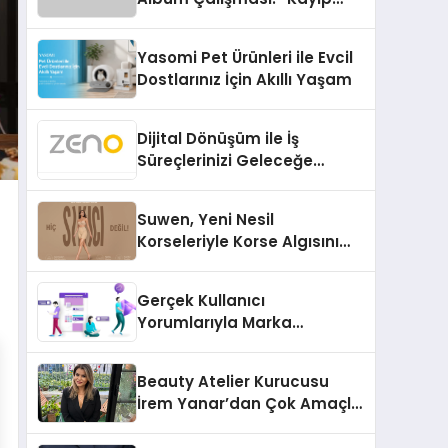
Kasetler 1” 31 Temmuz’da
Çıktı
Yasomi Pet Ürünleri ile Evcil
Dostlarınız İçin Akıllı Yaşam
Dijital Dönüşüm ile İş
Süreçlerinizi Geleceğe
Hazırlayın
Suwen, Yeni Nesil
Korseleriyle Korse Algısını
Değiştiriyor
Gerçek Kullanıcı
Yorumlarıyla Marka
Güvenilirliğini Artırın
Beauty Atelier Kurucusu
İrem Yanar’dan Çok Amaçlı
Yeni Kozmetik Ürünü