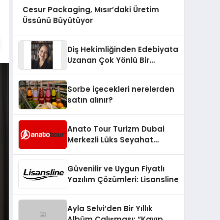
Cesur Packaging, Mısır’daki Üretim
Üssünü Büyütüyor
Diş Hekimliğinden Edebiyata
Uzanan Çok Yönlü Bir
Yaşam: Yeşim Şahin Yaman
Sorbe içecekleri nerelerden
satın alınır?
Anato Tour Turizm Dubai
Merkezli Lüks Seyahat
Hizmetleriyle Küresel
Turizmde Öne Çıkıyor
Güvenilir ve Uygun Fiyatlı
Yazılım Çözümleri: Lisansline
Ayla Selvi’den Bir Yıllık
Albüm Çalışması: “Kayıp