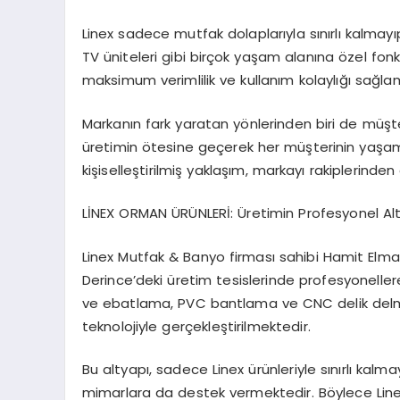
Linex sadece mutfak dolaplarıyla sınırlı kalmayı
TV üniteleri gibi birçok yaşam alanına özel fon
maksimum verimlilik ve kullanım kolaylığı sağlama
Markanın fark yaratan yönlerinden biri de müşteri
üretimin ötesine geçerek her müşterinin yaşam 
kişiselleştirilmiş yaklaşım, markayı rakiplerinden 
LİNEX ORMAN ÜRÜNLERİ: Üretimin Profesyonel Alt
Linex Mutfak & Banyo firması sahibi Hamit Elma
Derince’deki üretim tesislerinde profesyonelle
ve ebatlama, PVC bantlama ve CNC delik delme g
teknolojiyle gerçekleştirilmektedir.
Bu altyapı, sadece Linex ürünleriyle sınırlı kalm
mimarlara da destek vermektedir. Böylece Linex