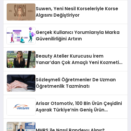
Suwen, Yeni Nesil Korseleriyle Korse
Algısını Değiştiriyor
Gerçek Kullanıcı Yorumlarıyla Marka
Güvenilirliğini Artırın
Beauty Atelier Kurucusu İrem
Yanar’dan Çok Amaçlı Yeni Kozmetik
Ürünü
Sözleşmeli Öğretmenler De Uzman
Öğretmenlik Tazminatı
Arisar Otomotiv, 100 Bin Ürün Çeşidini
Aşarak Türkiye’nin Geniş Ürün
Yelpazesine Sahip Oto Yedek Parça
Platformlarından Biri Oldu
MHRS ile Nasıl Randevu Alınır?