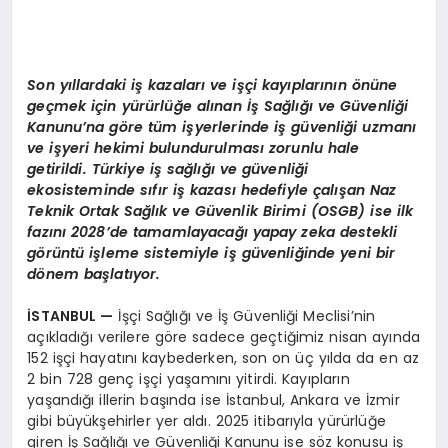
Son yıllardaki iş kazaları ve işçi kayıplarının
ö
nüne
geçmek için
yürürlüğe alınan İş Sağlığı ve Güvenliği
Kanunu’na göre tüm işyerlerinde iş güvenliği uzmanı
ve işyeri hekimi bulundurulması zorunlu hale
getirildi. Türkiye iş sağlığı ve güvenliği
ekosisteminde sıfır iş kazası hedefiyle çalışan Naz
Teknik Ortak Sağlık ve Güvenlik Birimi (OSGB) ise ilk
fazını 2028’de tamamlayacağı yapay zeka destekli
görüntü işleme sistemiyle iş güvenliğinde yeni bir
dönem başlatıyor.
İSTANBUL
—
İşçi Sağlığı ve İş Güvenliği Meclisi’nin
açıkladığı verilere göre sadece geçtiğimiz nisan ayında
152 işçi hayatını kaybederken, son on üç yılda da en az
2 bin 728 genç işçi yaşamını yitirdi. Kayıpların
yaşandığı illerin başında ise İstanbul, Ankara ve İzmir
gibi büyükşehirler yer aldı. 2025 itibarıyla yürürlüğe
giren İş Sağlığı ve Güvenliği Kanunu ise söz konusu iş