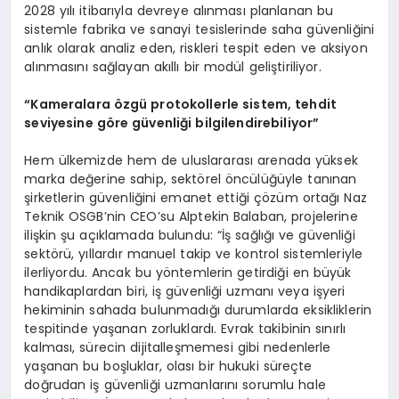
2028 yılı itibarıyla devreye alınması planlanan bu
sistemle fabrika ve sanayi tesislerinde saha güvenliğini
anlık olarak analiz eden, riskleri tespit eden ve aksiyon
alınmasını sağlayan akıllı bir modül geliştiriliyor.
“Kameralara özgü protokollerle sistem, tehdit
seviyesine göre güvenliği bilgilendirebiliyor”
Hem ülkemizde hem de uluslararası arenada yüksek
marka değerine sahip, sektörel öncülüğüyle tanınan
şirketlerin güvenliğini emanet ettiği çözüm ortağı Naz
Teknik OSGB’nin CEO’su Alptekin Balaban, projelerine
ilişkin şu açıklamada bulundu: “İş sağlığı ve güvenliği
sektörü, yıllardır manuel takip ve kontrol sistemleriyle
ilerliyordu. Ancak bu yöntemlerin getirdiği en büyük
handikaplardan biri, iş güvenliği uzmanı veya işyeri
hekiminin sahada bulunmadığı durumlarda eksikliklerin
tespitinde yaşanan zorluklardı. Evrak takibinin sınırlı
kalması, sürecin dijitalleşmemesi gibi nedenlerle
yaşanan bu boşluklar, olası bir hukuki süreçte
doğrudan iş güvenliği uzmanlarını sorumlu hale