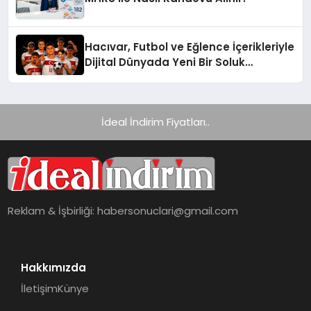
Hacıvar, Futbol ve Eğlence İçerikleriyle
Dijital Dünyada Yeni Bir Soluk
Getiriyor
İdeal İndirim Fiyatları..
Reklam & İşbirliği:
habersonuclari@gmail.com
Hakkımızda
İletişim
Künye