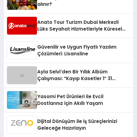
alınır?
Anato Tour Turizm Dubai Merkezli
Lüks Seyahat Hizmetleriyle Küresel
Turizmde Öne Çıkıyor
Güvenilir ve Uygun Fiyatlı Yazılım
Çözümleri: Lisansline
Ayla Selvi’den Bir Yıllık Albüm
Çalışması: “Kayıp Kasetler 1” 31
Temmuz’da Çıktı
Yasomi Pet Ürünleri ile Evcil
Dostlarınız İçin Akıllı Yaşam
Dijital Dönüşüm ile İş Süreçlerinizi
Geleceğe Hazırlayın