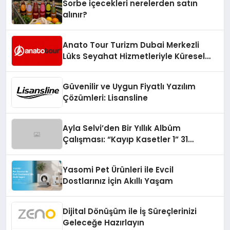
Sorbe içecekleri nerelerden satın
alınır?
Anato Tour Turizm Dubai Merkezli
Lüks Seyahat Hizmetleriyle Küresel
Turizmde Öne Çıkıyor
Güvenilir ve Uygun Fiyatlı Yazılım
Çözümleri: Lisansline
Ayla Selvi’den Bir Yıllık Albüm
Çalışması: “Kayıp Kasetler 1” 31
Temmuz’da Çıktı
Yasomi Pet Ürünleri ile Evcil
Dostlarınız İçin Akıllı Yaşam
Dijital Dönüşüm ile İş Süreçlerinizi
Geleceğe Hazırlayın