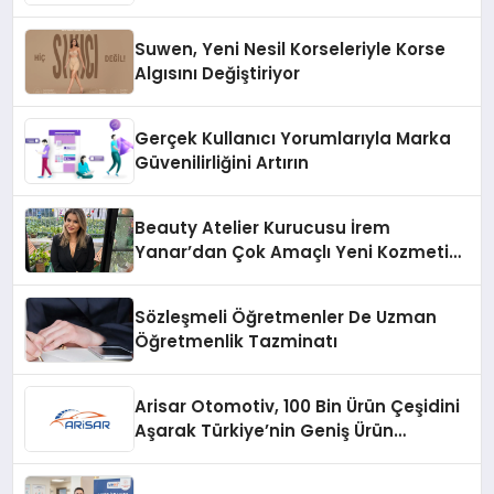
Suwen, Yeni Nesil Korseleriyle Korse
Algısını Değiştiriyor
Gerçek Kullanıcı Yorumlarıyla Marka
Güvenilirliğini Artırın
Beauty Atelier Kurucusu İrem
Yanar’dan Çok Amaçlı Yeni Kozmetik
Ürünü
Sözleşmeli Öğretmenler De Uzman
Öğretmenlik Tazminatı
Arisar Otomotiv, 100 Bin Ürün Çeşidini
Aşarak Türkiye’nin Geniş Ürün
Yelpazesine Sahip Oto Yedek Parça
Platformlarından Biri Oldu