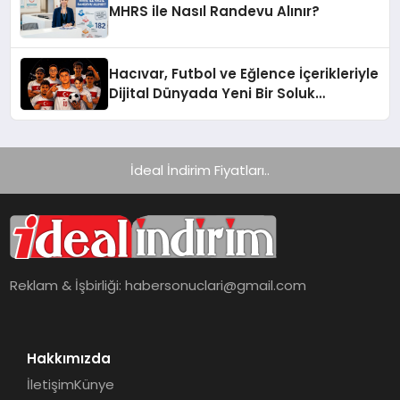
MHRS ile Nasıl Randevu Alınır?
Hacıvar, Futbol ve Eğlence İçerikleriyle
Dijital Dünyada Yeni Bir Soluk
Getiriyor
İdeal İndirim Fiyatları..
Reklam & İşbirliği:
habersonuclari@gmail.com
Hakkımızda
İletişim
Künye