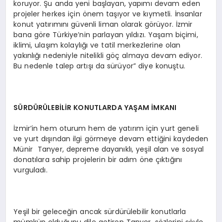
koruyor. Şu anda yeni başlayan, yapımı devam eden
projeler herkes için önem taşıyor ve kıymetli. İnsanlar
konut yatırımını güvenli liman olarak görüyor. İzmir
bana göre Türkiye’nin parlayan yıldızı. Yaşam biçimi,
iklimi, ulaşım kolaylığı ve tatil merkezlerine olan
yakınlığı nedeniyle nitelikli göç almaya devam ediyor.
Bu nedenle talep artışı da sürüyor” diye konuştu.
SÜRDÜRÜLEBİLİR KONUTLARDA YAŞAM İMKANI
İzmir’in hem oturum hem de yatırım için yurt geneli
ve yurt dışından ilgi görmeye devam ettiğini kaydeden
Münir Tanyer, depreme dayanıklı, yeşil alan ve sosyal
donatılara sahip projelerin bir adım öne çıktığını
vurguladı.
Yeşil bir geleceğin ancak sürdürülebilir konutlarla
mümkün olduğunu dile getiren Tanyer, sözlerini şöyle