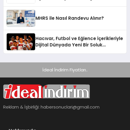
Yelpazesine Sahip Oto Yedek Parça
Platformlarından Biri Oldu
MHRS ile Nasıl Randevu Alınır?
Hacıvar, Futbol ve Eğlence İçerikleriyle
Dijital Dünyada Yeni Bir Soluk
Getiriyor
İdeal İndirim Fiyatları..
Reklam & İşbirliği:
habersonuclari@gmail.com