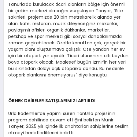
TanUrla’da kurulacak ticari alanların bölge için önemli
bir çekim merkezi olacağını vurgulayan Tanyer, “Site
sakinleri, projemizde 20 bin metrekarelik alanda yer
alan; kafe, restoran, müzik dileyeceğiniz mekanlar,
paylaşımlı ofisler, organik dükkanlar, marketler,
petshop ve spor merkezi gibi sosyal donatılarımızda
zaman geçirebilecek. Özetle konuttan çok, gerçek bir
yaşam alanı oluşturmaya çalıştık. Öte yandan her ev
için bir otopark yer ayırdık. Ticari alanımızın altı boydan
boya otopark olacak. Maalesef bugün İzmir’in her yeri
bu sıkıntıdan dolayı açık otoparka döndü. Bu nedenle
otopark alanlarını önemsiyoruz” diye konuştu.
ÖRNEK DAİRELER SATIŞLARIMIZI ARTIRDI
Urla Bademler’de yapımı süren TanUrla projesinin
program dahilinde devam ettiğini belirten Münir
Tanyer, 2025 yılı içinde ilk anahtarları sahiplerine teslim
etmeyi hedeflediklerini belirtti.