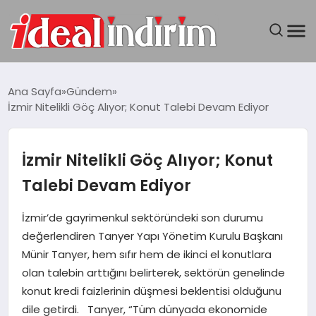
ANASAYFA
Ana Sayfa
Gündem
İzmir Nitelikli Göç Alıyor; Konut Talebi Devam Ediyor
BILGISAYAR
DÜNYA
İzmir Nitelikli Göç Alıyor; Konut
Talebi Devam Ediyor
SEYAHAT
İzmir’de gayrimenkul sektöründeki son durumu
TEKNOLOJI
değerlendiren Tanyer Yapı Yönetim Kurulu Başkanı
Münir Tanyer, hem sıfır hem de ikinci el konutlara
YAŞAM
olan talebin arttığını belirterek, sektörün genelinde
konut kredi faizlerinin düşmesi beklentisi olduğunu
dile getirdi. Tanyer, “Tüm dünyada ekonomide