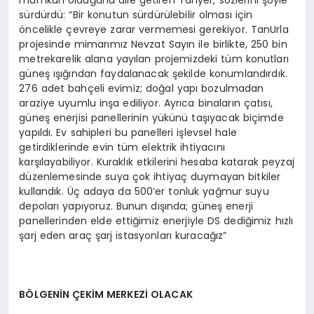
sürdürdü: “Bir konutun sürdürülebilir olması için
öncelikle çevreye zarar vermemesi gerekiyor. TanUrla
projesinde mimarımız Nevzat Sayın ile birlikte, 250 bin
metrekarelik alana yayılan projemizdeki tüm konutları
güneş ışığından faydalanacak şekilde konumlandırdık.
276 adet bahçeli evimiz; doğal yapı bozulmadan
araziye uyumlu inşa ediliyor. Ayrıca binaların çatısı,
güneş enerjisi panellerinin yükünü taşıyacak biçimde
yapıldı. Ev sahipleri bu panelleri işlevsel hale
getirdiklerinde evin tüm elektrik ihtiyacını
karşılayabiliyor. Kuraklık etkilerini hesaba katarak peyzaj
düzenlemesinde suya çok ihtiyaç duymayan bitkiler
kullandık. Üç adaya da 500’er tonluk yağmur suyu
depoları yapıyoruz. Bunun dışında; güneş enerji
panellerinden elde ettiğimiz enerjiyle DS dediğimiz hızlı
şarj eden araç şarj istasyonları kuracağız”
BÖLGENİN ÇEKİM MERKEZİ OLACAK