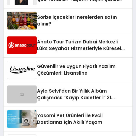
Yaman
Sorbe içecekleri nerelerden satın
alınır?
Anato Tour Turizm Dubai Merkezli
Lüks Seyahat Hizmetleriyle Küresel
Turizmde Öne Çıkıyor
Güvenilir ve Uygun Fiyatlı Yazılım
Çözümleri: Lisansline
Ayla Selvi’den Bir Yıllık Albüm
Çalışması: “Kayıp Kasetler 1” 31
Temmuz’da Çıktı
Yasomi Pet Ürünleri ile Evcil
Dostlarınız İçin Akıllı Yaşam