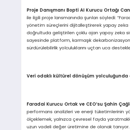
Proje Danışmanı Bopti AI Kurucu Ortağı Can
ile ilgili proje lansmanında şunları söyledi: “Fa
yönetim süreçlerini dijitalleştirerek yapay zek
doğrultuda geliştirilen çoklu ajan yapay zeka si
sayesinde platform, karmaşık dekarbonizasyon sü
sürdürülebilirlik yolculuklarını uçtan uca destek
Veri odaklı kültürel dönüşüm yolculuğunda 
Faradai Kurucu Ortak ve CEO’su Şahin Çağ
performans analizleri ve enerji tüketimlerinin y
ölçeklemek, yalnızca çevresel fayda yaratmakla 
uzun vadeli değer üretimine de olanak tanıyor. B