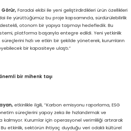
 Görür,
Faradai ekibi ile yeni geliştirdirdikleri ürün özellikleri
radai ile yürüttüğümüz bu proje kapsamında, sürdürülebilirlik
a destekli, otonom bir yapıya taşımayı hedefledik. Bu
stemi, platforma başarıyla entegre edildi. Yeni yetkinlik
reçlerini hızlı ve etkin bir şekilde yöneterek, kurumların
leyebilecek bir kapasiteye ulaştı.”
önemli bir mihenk taşı
layan,
etkinlikle ilgili, “Karbon emisyonu raporlama, ESG
önetim süreçlerini yapay zeka ile hızlandırmak ve
kalmıyor. Kurumlar için operasyonel verimliliği artırarak
u etkinlik, sektörün ihtiyaç duyduğu veri odaklı kültürel