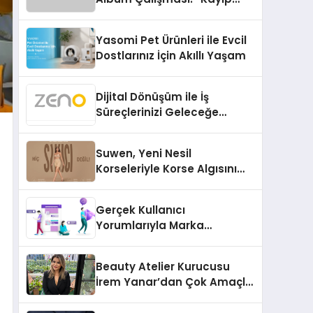
Kasetler 1” 31 Temmuz’da
Çıktı
Yasomi Pet Ürünleri ile Evcil
Dostlarınız İçin Akıllı Yaşam
Dijital Dönüşüm ile İş
Süreçlerinizi Geleceğe
Hazırlayın
Suwen, Yeni Nesil
Korseleriyle Korse Algısını
Değiştiriyor
Gerçek Kullanıcı
Yorumlarıyla Marka
Güvenilirliğini Artırın
Beauty Atelier Kurucusu
İrem Yanar’dan Çok Amaçlı
Yeni Kozmetik Ürünü