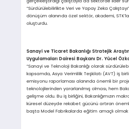
gerçekleştirdiği çalıştayla da sektörde lider sürd
“Sürdürülebilirlikte Veri ve Yapay Zeka Çalıştayı”
dönüşüm alanında özel sektör, akademi, STK’lar
oluşturdu.
Sanayi ve Ticaret Bakanlığı Stratejik Araştı
Uygulamaları Dairesi Başkanı Dr. Yücel Özk
“Sanayi ve Teknoloji Bakanlığı olarak sürdürülebili
kapsamda, Asya Verimlilik Teşkilatı (AVT) iş birl
emisyonu raporlaması alanında önemli bir proje
teknolojilerinden yararlanılmış olması, hem Ba
gelişme oldu. Bu iş birliğini, Bakanlığımızın makr
küresel düzeyde rekabet gücünü artıran önemli
başta Model Fabrikalarda eğitim amaçlı olmak