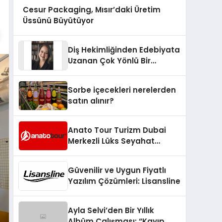
Cesur Packaging, Mısır’daki Üretim
Üssünü Büyütüyor
Diş Hekimliğinden Edebiyata
Uzanan Çok Yönlü Bir
Yaşam: Yeşim Şahin Yaman
Sorbe içecekleri nerelerden
satın alınır?
Anato Tour Turizm Dubai
Merkezli Lüks Seyahat
Hizmetleriyle Küresel
Turizmde Öne Çıkıyor
Güvenilir ve Uygun Fiyatlı
Yazılım Çözümleri: Lisansline
Ayla Selvi’den Bir Yıllık
Albüm Çalışması: “Kayıp