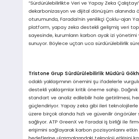
“Sürdürülebilirlikte Veri ve Yapay Zeka Çalıştayı” i
dekarbonizasyon ve dijital dönüşüm alanında örne
oturumunda, Faradai’nin yenilikçi Çoklu-ajan Ya
platform, yapay zeka destekli gelişmiş veri top
sayesinde, kurumların karbon ayak izi yönetimi
sunuyor. Böylece uçtan uca sürdürülebilirlik süreçl
Tristone Grup Sürdürülebilirlik Müdürü Gök
odaklı yaklaşımının önemini şu ifadelerle vurgula
destekli yaklaşımlar kritik öneme sahip. Dağınık v
standart ve analiz edilebilir hale getirilmesi, h
güçlendiriyor. Yapay zeka gibi ileri teknolojiler
üzere birçok alanda hızlı ve güvenilir öngörüler
sağlıyor. ATP GreenX ve Faradai iş birliği ile firm
erişimini sağlayarak karbon pozisyonlarını etkin 
hedeflerine ulaşmalarındaki teknoloji etkisini kat