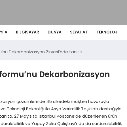
YFA
BILGISAYAR
DÜNYA
SEYAHAT
TEKNOLOJI
’nu Dekarbonizasyon Zirvesi’nde tanıttı
atformu’nu Dekarbonizasyon
onizasyon çözümlerinde 45 ülkedeki müşteri havuzuyla
e Teknoloji Bakanlığı ile Asya Verimlilik Teşkilatı desteğiyle
tanıttı. 27 Mayıs’ta İstanbul Postane’de düzenlenen ürün
rülebilirlik ve Yapay Zeka Çalıştayı’nda da sürdürülebilirlik