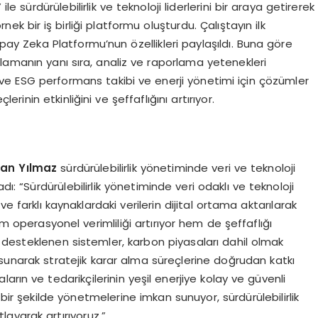
le sürdürülebilirlik ve teknoloji liderlerini bir araya getirerek
k bir iş birliği platformu oluşturdu. Çalıştayın ilk
pay Zeka Platformu’nun özellikleri paylaşıldı. Buna göre
lamanın yanı sıra, analiz ve raporlama yetenekleri
 ve ESG performans takibi ve enerji yönetimi için çözümler
erinin etkinliğini ve şeffaflığını artırıyor.
han Yılmaz
sürdürülebilirlik yönetiminde veri ve teknoloji
dı: “Sürdürülebilirlik yönetiminde veri odaklı ve teknoloji
e farklı kaynaklardaki verilerin dijital ortama aktarılarak
em operasyonel verimliliği artırıyor hem de şeffaflığı
le desteklenen sistemler, karbon piyasaları dahil olmak
 sunarak stratejik karar alma süreçlerine doğrudan katkı
aların ve tedarikçilerinin yeşil enerjiye kolay ve güvenli
bir şekilde yönetmelerine imkan sunuyor, sürdürülebilirlik
layarak artırıyoruz.”