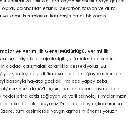
ürülebilirlik ve teknoloji profesyonellerini bir araya getirdi.
 olarak adlandırılan etkinlik, dekarbonizasyon ve dijital
 ve kamu kurumlarının katılımıyla örnek bir zemin
rmalar ve Verimlilik Genel Müdürlüğü, Verimlilik
ara
ise geliştirilen proje ile ilgili şu ifadelerde bulundu:
rlik odaklı çalışmaları kararlılıkla destekliyoruz. Bu
iğiyle, yenilikçi bir yerli firmaya destek sağlayarak karbon
yi başarıyla hayata geçirdik. Projede yapay zeka
kanlığımız hem de AVT açısından son derece kıymetli bir
o hedeflerine katkı sağlayan ve yerli teknoloji firmalarımızın
 bir adım olarak görüyoruz. Projede ortaya çıkan ürünün;
 üzere, tüm kesimlerde yaygınlaşmasını önemsiyoruz.”