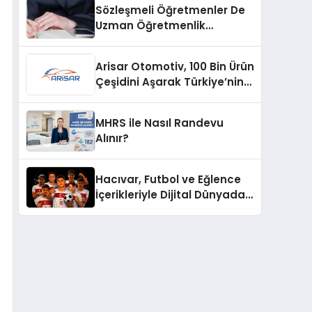
Sözleşmeli Öğretmenler De
Uzman Öğretmenlik
Tazminatı
Arisar Otomotiv, 100 Bin Ürün
Çeşidini Aşarak Türkiye’nin
Geniş Ürün Yelpazesine
Sahip Oto Yedek Parça
MHRS ile Nasıl Randevu
Platformlarından Biri Oldu
Alınır?
Hacıvar, Futbol ve Eğlence
İçerikleriyle Dijital Dünyada
Yeni Bir Soluk Getiriyor