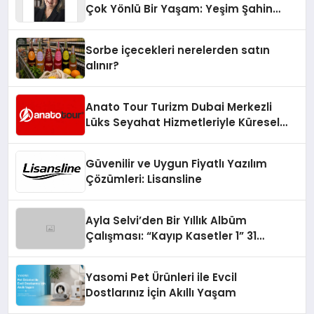
Çok Yönlü Bir Yaşam: Yeşim Şahin
Yaman
Sorbe içecekleri nerelerden satın
alınır?
Anato Tour Turizm Dubai Merkezli
Lüks Seyahat Hizmetleriyle Küresel
Turizmde Öne Çıkıyor
Güvenilir ve Uygun Fiyatlı Yazılım
Çözümleri: Lisansline
Ayla Selvi’den Bir Yıllık Albüm
Çalışması: “Kayıp Kasetler 1” 31
Temmuz’da Çıktı
Yasomi Pet Ürünleri ile Evcil
Dostlarınız İçin Akıllı Yaşam