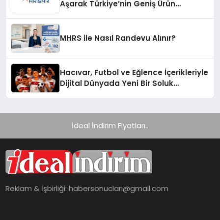
Aşarak Türkiye’nin Geniş Ürün
Yelpazesine Sahip Oto Yedek Parça
Platformlarından Biri Oldu
MHRS ile Nasıl Randevu Alınır?
Hacıvar, Futbol ve Eğlence İçerikleriyle
Dijital Dünyada Yeni Bir Soluk
Getiriyor
İdeal İndirim Fiyatları..
Reklam & İşbirliği:
habersonuclari@gmail.com