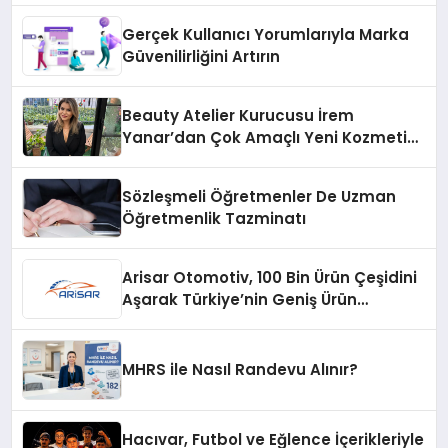
Gerçek Kullanıcı Yorumlarıyla Marka
Güvenilirliğini Artırın
Beauty Atelier Kurucusu İrem
Yanar’dan Çok Amaçlı Yeni Kozmetik
Ürünü
Sözleşmeli Öğretmenler De Uzman
Öğretmenlik Tazminatı
Arisar Otomotiv, 100 Bin Ürün Çeşidini
Aşarak Türkiye’nin Geniş Ürün
Yelpazesine Sahip Oto Yedek Parça
Platformlarından Biri Oldu
MHRS ile Nasıl Randevu Alınır?
Hacıvar, Futbol ve Eğlence İçerikleriyle