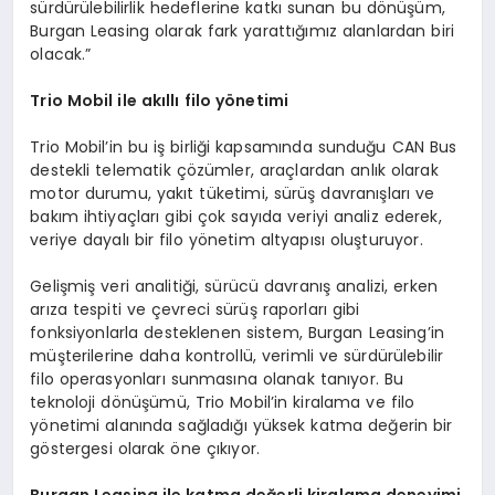
sürdürülebilirlik hedeflerine katkı sunan bu dönüşüm,
Burgan Leasing olarak fark yarattığımız alanlardan biri
olacak.”
Trio Mobil ile akıllı filo y
ö
netimi
Trio Mobil’in bu iş birliği kapsamında sunduğu CAN Bus
destekli telematik çözümler, araçlardan anlık olarak
motor durumu, yakıt tüketimi, sürüş davranışları ve
bakım ihtiyaçları gibi çok sayıda veriyi analiz ederek,
veriye dayalı bir filo yönetim altyapısı oluşturuyor.
Gelişmiş veri analitiği, sürücü davranış analizi, erken
arıza tespiti ve çevreci sürüş raporları gibi
fonksiyonlarla desteklenen sistem, Burgan Leasing’in
müşterilerine daha kontrollü, verimli ve sürdürülebilir
filo operasyonları sunmasına olanak tanıyor. Bu
teknoloji dönüşümü, Trio Mobil’in kiralama ve filo
yönetimi alanında sağladığı yüksek katma değerin bir
göstergesi olarak öne çıkıyor.
Burgan Leasing ile katma değerli kiralama deneyimi