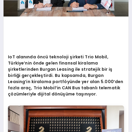
IoT alanında
ö
ncü teknoloji şirketi Trio Mobil,
Türkiye
’
nin
ö
nde gelen finansal kiralama
şirketlerinden Burgan Leasing ile stratejik bir iş
birliği gerçekleştirdi. Bu kapsamda, Burgan
Leasing
’
in kiralama portf
ö
yünde yer alan 5.000
’
den
fazla araç
, Trio Mobil
’
in CAN Bus tabanlı telematik
çözümleriyle dijital d
ö
nüşü
me ta
şınıyor.