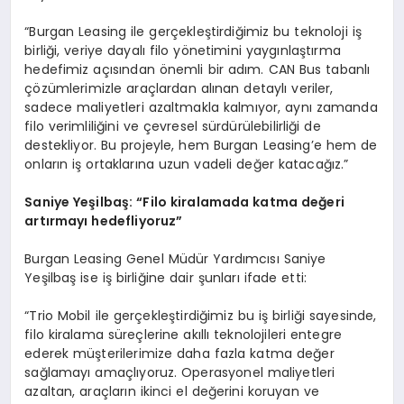
“Burgan Leasing ile gerçekleştirdiğimiz bu teknoloji iş
birliği, veriye dayalı filo yönetimini yaygınlaştırma
hedefimiz açısından önemli bir adım. CAN Bus tabanlı
çözümlerimizle araçlardan alınan detaylı veriler,
sadece maliyetleri azaltmakla kalmıyor, aynı zamanda
filo verimliliğini ve çevresel sürdürülebilirliği de
destekliyor. Bu projeyle, hem Burgan Leasing’e hem de
onların iş ortaklarına uzun vadeli değer katacağız.”
Saniye Yeş
ilba
ş:
“
Filo kiralamada katma değeri
artırmayı hedefliyoruz”
Burgan Leasing Genel Müdür Yardımcısı Saniye
Yeşilbaş ise iş birliğine dair şunları ifade etti:
“Trio Mobil ile gerçekleştirdiğimiz bu iş birliği sayesinde,
filo kiralama süreçlerine akıllı teknolojileri entegre
ederek müşterilerimize daha fazla katma değer
sağlamayı amaçlıyoruz. Operasyonel maliyetleri
azaltan, araçların ikinci el değerini koruyan ve