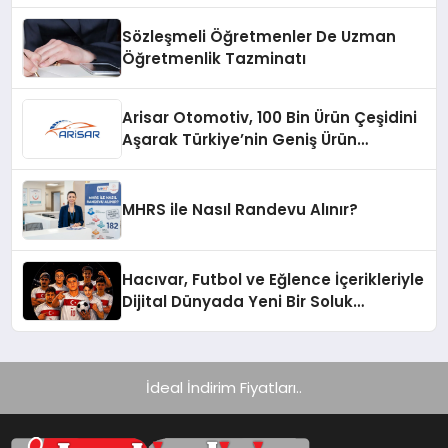
Sözleşmeli Öğretmenler De Uzman
Öğretmenlik Tazminatı
Arisar Otomotiv, 100 Bin Ürün Çeşidini
Aşarak Türkiye’nin Geniş Ürün
Yelpazesine Sahip Oto Yedek Parça
Platformlarından Biri Oldu
MHRS ile Nasıl Randevu Alınır?
Hacıvar, Futbol ve Eğlence İçerikleriyle
Dijital Dünyada Yeni Bir Soluk
Getiriyor
İdeal İndirim Fiyatları..