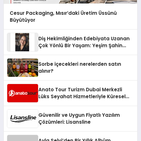
Cesur Packaging, Mısır’daki Üretim Üssünü
Büyütüyor
Diş Hekimliğinden Edebiyata Uzanan
Çok Yönlü Bir Yaşam: Yeşim Şahin
Yaman
Sorbe içecekleri nerelerden satın
alınır?
Anato Tour Turizm Dubai Merkezli
Lüks Seyahat Hizmetleriyle Küresel
Turizmde Öne Çıkıyor
Güvenilir ve Uygun Fiyatlı Yazılım
Çözümleri: Lisansline
Ayla Selvi’den Bir Yıllık Albüm