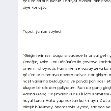
çözümleri sunuyoruz. Faaliyet alanları birbirinden
diye konuştu.
Topal, şunları söyledi:
“Girişimlerimizin başarısı sadece finansal getiri
Örneğin, Anka Geri Dönüşüm ile çevreye katkıda 
önemli rol oynadı. Haminne ise yapay zeka konu
çözümler sunmaya devam ediyor. Her girişim b
nasıl yansıma bulduğuna ve paydaşları nasıl etk
oluşan bir aileden geliyorum. Ben de genç girişi
Adana Genç Girişimciler Kurulu İl İcra Komitesi
hayal kurun. Hata yapmaktan korkmayın. Cesur o
bileşik büyümeyi önemseyin. Ayrıca, sadece yere