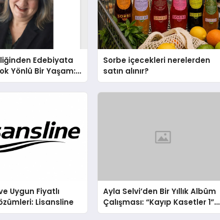
liğinden Edebiyata
Sorbe içecekleri nerelerden
ok Yönlü Bir Yaşam:
satın alınır?
hin Yaman
ve Uygun Fiyatlı
Ayla Selvi’den Bir Yıllık Albüm
özümleri: Lisansline
Çalışması: “Kayıp Kasetler 1”
31 Temmuz’da Çıktı