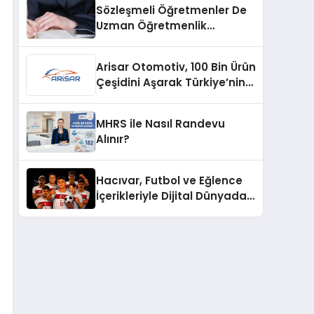
Sözleşmeli Öğretmenler De
Uzman Öğretmenlik
Tazminatı
Arisar Otomotiv, 100 Bin Ürün
Çeşidini Aşarak Türkiye’nin
Geniş Ürün Yelpazesine
Sahip Oto Yedek Parça
MHRS ile Nasıl Randevu
Platformlarından Biri Oldu
Alınır?
Hacıvar, Futbol ve Eğlence
İçerikleriyle Dijital Dünyada
Yeni Bir Soluk Getiriyor