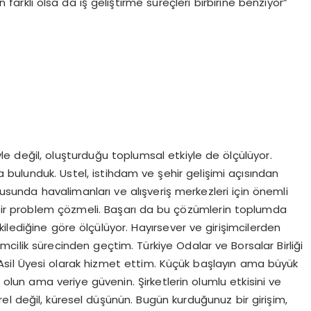
 farklı olsa da iş geliştirme süreçleri birbirine benziyor”
yle değil, oluşturduğu toplumsal etkiyle de ölçülüyor.
bulunduk. Ustel, istihdam ve şehir gelişimi açısından
sunda havalimanları ve alışveriş merkezleri için önemli
ir problem çözmeli. Başarı da bu çözümlerin toplumda
ilediğine göre ölçülüyor. Hayırsever ve girişimcilerden
mcilik sürecinden geçtim. Türkiye Odalar ve Borsalar Birliği
 Asil Üyesi olarak hizmet ettim. Küçük başlayın ama büyük
lun ama veriye güvenin. Şirketlerin olumlu etkisini ve
l değil, küresel düşünün. Bugün kurduğunuz bir girişim,