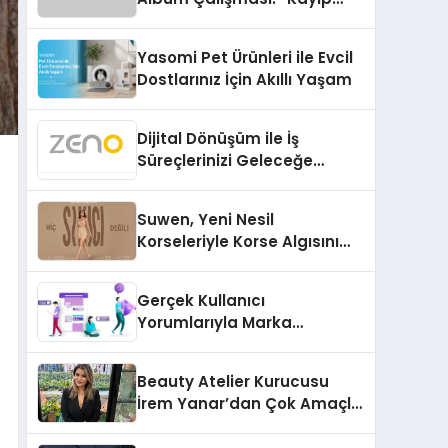
Kasetler 1” 31 Temmuz’da
Çıktı
Yasomi Pet Ürünleri ile Evcil
Dostlarınız İçin Akıllı Yaşam
Dijital Dönüşüm ile İş
Süreçlerinizi Geleceğe
Hazırlayın
Suwen, Yeni Nesil
Korseleriyle Korse Algısını
Değiştiriyor
Gerçek Kullanıcı
Yorumlarıyla Marka
Güvenilirliğini Artırın
Beauty Atelier Kurucusu
İrem Yanar’dan Çok Amaçlı
Yeni Kozmetik Ürünü