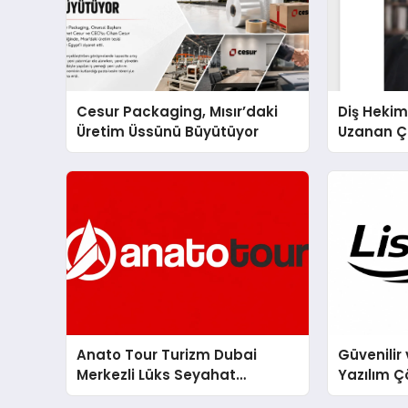
Cesur Packaging, Mısır’daki
Diş Hekim
Üretim Üssünü Büyütüyor
Uzanan Ç
Yeşim Şa
Anato Tour Turizm Dubai
Güvenilir 
Merkezli Lüks Seyahat
Yazılım Ç
Hizmetleriyle Küresel