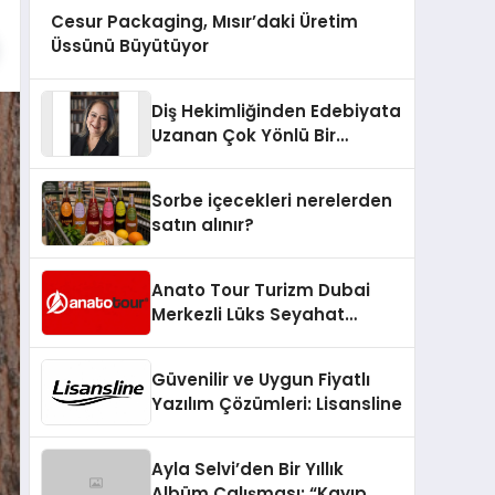
Cesur Packaging, Mısır’daki Üretim
Üssünü Büyütüyor
Diş Hekimliğinden Edebiyata
Uzanan Çok Yönlü Bir
Yaşam: Yeşim Şahin Yaman
Sorbe içecekleri nerelerden
satın alınır?
Anato Tour Turizm Dubai
Merkezli Lüks Seyahat
Hizmetleriyle Küresel
Turizmde Öne Çıkıyor
Güvenilir ve Uygun Fiyatlı
Yazılım Çözümleri: Lisansline
Ayla Selvi’den Bir Yıllık
Albüm Çalışması: “Kayıp