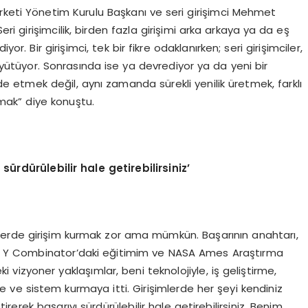
rketi Yönetim Kurulu Başkanı ve seri girişimci Mehmet
eri girişimcilik, birden fazla girişimi arka arkaya ya da eş
or. Bir girişimci, tek bir fikre odaklanırken; seri girişimciler,
büyütüyor. Sonrasında ise ya devrediyor ya da yeni bir
 etmek değil, aynı zamanda sürekli yenilik üretmek, farklı
ak” diye konuştu.
sürdürülebilir hale getirebilirsiniz
’
ektörlerde girişim kurmak zor ama mümkün. Başarının anahtarı,
. Y Combinator’daki eğitimim ve NASA Ames Araştırma
i vizyoner yaklaşımlar, beni teknolojiyle, iş geliştirme,
 ve sistem kurmaya itti. Girişimlerde her şeyi kendiniz
erek başarıyı sürdürülebilir hale getirebilirsiniz. Benim