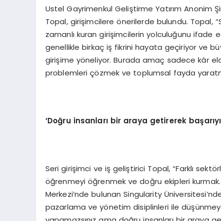
Ustel Gayrimenkul Geliştirme Yatırım Anonim Şi
Topal, girişimcilere önerilerde bulundu. Topal, “S
zamanlı kuran girişimcilerin yolculuğunu ifade ediy
genellikle birkaç iş fikrini hayata geçiriyor ve 
girişime yöneliyor. Burada amaç sadece kâr elde
problemleri çözmek ve toplumsal fayda yaratm
‘
Doğru insanları bir araya getirerek başarıyı 
Seri girişimci ve iş geliştirici Topal, “Farklı s
öğrenmeyi öğrenmek ve doğru ekipleri kurmak
Merkezi’nde bulunan Singularity Üniversitesi’ndek
pazarlama ve yönetim disiplinleri ile düşünmeye
yapamazsınız ama doğru insanları bir araya getir