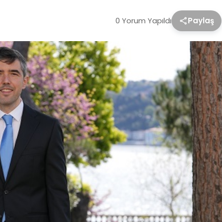
0 Yorum Yapıldı
Paylaş