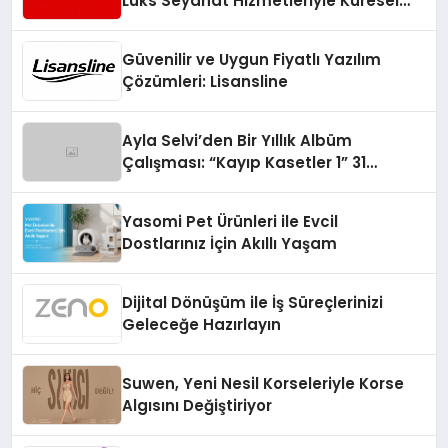
Lüks Seyahat Hizmetleriyle Küresel
Turizmde Öne Çıkıyor
Güvenilir ve Uygun Fiyatlı Yazılım
Çözümleri: Lisansline
Ayla Selvi’den Bir Yıllık Albüm
Çalışması: “Kayıp Kasetler 1” 31
Temmuz’da Çıktı
Yasomi Pet Ürünleri ile Evcil
Dostlarınız İçin Akıllı Yaşam
Dijital Dönüşüm ile İş Süreçlerinizi
Geleceğe Hazırlayın
Suwen, Yeni Nesil Korseleriyle Korse
Algısını Değiştiriyor