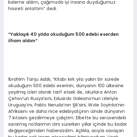
kaleme aldım, çağımızda iyi insana duyduğumuz
hasreti anlattım” dedi.
“Yaklaşık 40 yılda okuduğum 500 edebi eserden
ilham aldım”
İbrahim Tanju Adalı, “Kitabı kırk yıla yakın bir sürede
okuduğum 500 edebi eserinin, dünyanın 100 ülkesine
yayılmış izleri olarak tarif etsek de, okurlara Anton
Çehov’un Rusya’sını, Eduardo Galeano’nun izleriyle
Uruguay’ını, Pablo Neruda’nın Şili’sini, Wole Soyinka’nın
Afrikasını ve daha nice edebiyatçının izinde dünyanın
7 kıtasını gezdirmeye çalıştım. Elbette bu serüvendeki
sararmış notlarımın izini sürerken yıllar içinde bu kadar
değişeceğimden habersizdim. Açlıkla, acıyla savaşan
bu kadar çok insan göreceğimi bilmiyordum. Uçak