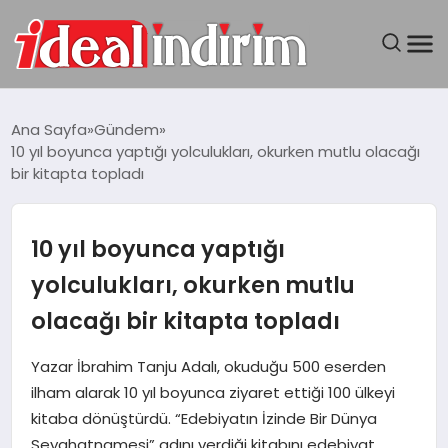
ANASAYFA
Ana Sayfa
Gündem
10 yıl boyunca yaptığı yolculukları, okurken mutlu olacağı
BILGISAYAR
bir kitapta topladı
DÜNYA
10 yıl boyunca yaptığı
SEYAHAT
yolculukları, okurken mutlu
olacağı bir kitapta topladı
TEKNOLOJI
Yazar İbrahim Tanju Adalı, okuduğu 500 eserden
YAŞAM
ilham alarak 10 yıl boyunca ziyaret ettiği 100 ülkeyi
kitaba dönüştürdü. “Edebiyatın İzinde Bir Dünya
Seyahatnamesi” adını verdiği kitabını edebiyat