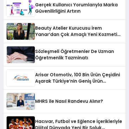
Gerçek Kullanıcı Yorumlarıyla Marka
Güvenilirliğini Artırın
Beauty Atelier Kurucusu İrem
Yanar’dan Çok Amaçlı Yeni Kozmetik
Ürünü
Sözleşmeli Öğretmenler De Uzman
Öğretmenlik Tazminatı
Arisar Otomotiv, 100 Bin Ürün Çeşidini
Aşarak Türkiye’nin Geniş Ürün
Yelpazesine Sahip Oto Yedek Parça
Platformlarından Biri Oldu
MHRS ile Nasıl Randevu Alınır?
Hacıvar, Futbol ve Eğlence İçerikleriyle
Dijital Dünyada Yeni Bir Soluk