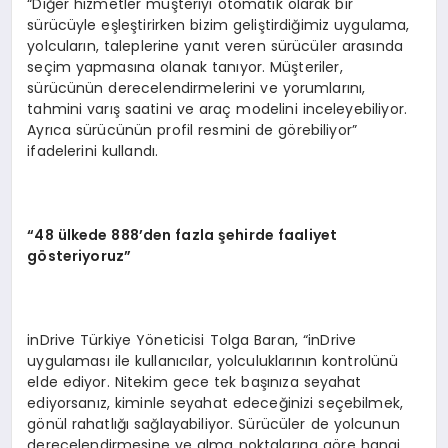
“Diğer hizmetler müşteriyi otomatik olarak bir
sürücüyle eşleştirirken bizim geliştirdiğimiz uygulama,
yolcuların, taleplerine yanıt veren sürücüler arasında
seçim yapmasına olanak tanıyor. Müşteriler,
sürücünün derecelendirmelerini ve yorumlarını,
tahmini varış saatini ve araç modelini inceleyebiliyor.
Ayrıca sürücünün profil resmini de görebiliyor”
ifadelerini kullandı.
“
48 ülkede 888’den fazla şehirde faaliyet
g
ö
steriyoruz”
inDrive Türkiye Yöneticisi Tolga Baran, “inDrive
uygulaması ile kullanıcılar, yolculuklarının kontrolünü
elde ediyor. Nitekim gece tek başınıza seyahat
ediyorsanız, kiminle seyahat edeceğinizi seçebilmek,
gönül rahatlığı sağlayabiliyor. Sürücüler de yolcunun
derecelendirmesine ve alma noktalarına göre hangi