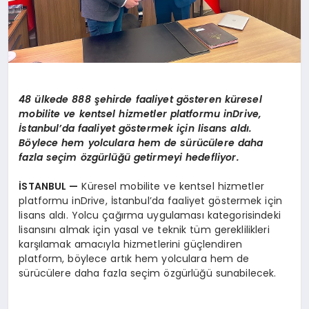
48 ülkede 888 şehirde faaliyet g
ö
steren
küresel
mobilite ve kentsel hizmetler platformu inDrive,
İstanbul’da faaliyet g
ö
stermek iç
in lisans ald
ı.
B
ö
ylece hem yolculara hem de sürücülere daha
fazla seçim
ö
zgürlüğü getirmeyi hedefliyor.
İSTANBUL —
Küresel mobilite ve kentsel hizmetler
platformu inDrive, İstanbul’da faaliyet göstermek için
lisans aldı. Yolcu çağırma uygulaması kategorisindeki
lisansını almak için yasal ve teknik tüm gereklilikleri
karşılamak amacıyla hizmetlerini güçlendiren
platform, böylece artık hem yolculara hem de
sürücülere daha fazla seçim özgürlüğü sunabilecek.