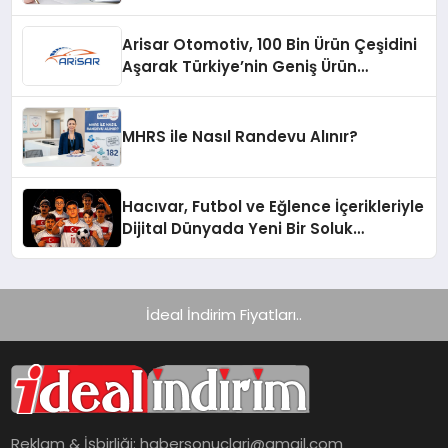
Arisar Otomotiv, 100 Bin Ürün Çeşidini
Aşarak Türkiye’nin Geniş Ürün
Yelpazesine Sahip Oto Yedek Parça
Platformlarından Biri Oldu
MHRS ile Nasıl Randevu Alınır?
Hacıvar, Futbol ve Eğlence İçerikleriyle
Dijital Dünyada Yeni Bir Soluk
Getiriyor
İdeal İndirim Fiyatları..
Reklam & İşbirliği:
habersonuclari@gmail.com