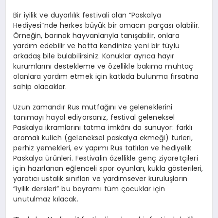
Bir iyilik ve duyarlılık festivali olan “Paskalya
Hediyesi”nde herkes büyük bir amacın parçası olabilir.
Örneğin, barınak hayvanlarıyla tanışabilir, onlara
yardım edebilir ve hatta kendinize yeni bir tüylü
arkadaş bile bulabilirsiniz. Konuklar ayrıca hayır
kurumlarını destekleme ve özellikle bakıma muhtaç
olanlara yardım etmek için katkıda bulunma fırsatına
sahip olacaklar.
Uzun zamandır Rus mutfağını ve geleneklerini
tanımayı hayal ediyorsanız, festival geleneksel
Paskalya ikramlarını tatma imkânı da sunuyor: farklı
aromalı kulich (geleneksel paskalya ekmeği) türleri,
perhiz yemekleri, ev yapımı Rus tatlıları ve hediyelik
Paskalya ürünleri. Festivalin özellikle genç ziyaretçileri
için hazırlanan eğlenceli spor oyunları, kukla gösterileri,
yaratıcı ustalık sınıfları ve yardımsever kuruluşların
“iyilik dersleri” bu bayramı tüm çocuklar için
unutulmaz kılacak.