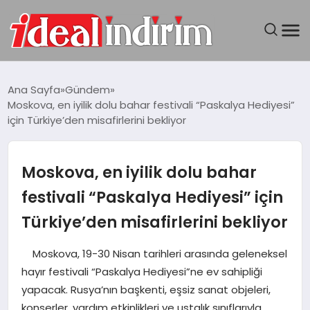
ANASAYFA
Ana Sayfa
Gündem
Moskova, en iyilik dolu bahar festivali “Paskalya Hediyesi”
BILGISAYAR
için Türkiye’den misafirlerini bekliyor
DÜNYA
Moskova, en iyilik dolu bahar
SEYAHAT
festivali “Paskalya Hediyesi” için
Türkiye’den misafirlerini bekliyor
TEKNOLOJI
Moskova, 19-30 Nisan tarihleri arasında geleneksel
YAŞAM
hayır festivali “Paskalya Hediyesi”ne ev sahipliği
yapacak. Rusya’nın başkenti, eşsiz sanat objeleri,
konserler, yardım etkinlikleri ve ustalık sınıflarıyla