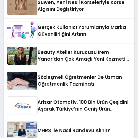
Suwen, Yeni Nesil Korseleriyle Korse
Algısını Değiştiriyor
Gerçek Kullanıcı Yorumlarıyla Marka
Güvenilirliğini Artırın
Beauty Atelier Kurucusu İrem
Yanar’dan Çok Amaçlı Yeni Kozmetik
Ürünü
Sözleşmeli Öğretmenler De Uzman
Öğretmenlik Tazminatı
Arisar Otomotiv, 100 Bin Ürün Çeşidini
Aşarak Türkiye’nin Geniş Ürün
Yelpazesine Sahip Oto Yedek Parça
Platformlarından Biri Oldu
MHRS ile Nasıl Randevu Alınır?