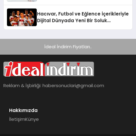
Hacıvar, Futbol ve Eğlence İçerikleriyle
Dijital Dünyada Yeni Bir Soluk
Getiriyor
İdeal İndirim Fiyatları..
Reklam & İşbirliği:
habersonuclari@gmail.com
Hakkımızda
İletişim
Künye