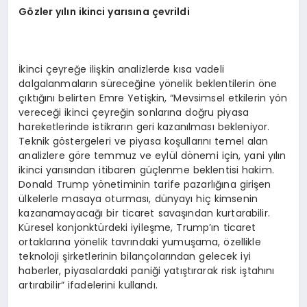
G
özler yılın ikinci yarısına çevrildi
İkinci çeyreğe ilişkin analizlerde kısa vadeli
dalgalanmaların süreceğine yönelik beklentilerin öne
çıktığını belirten Emre Yetişkin, “Mevsimsel etkilerin yön
vereceği ikinci çeyreğin sonlarına doğru piyasa
hareketlerinde istikrarın geri kazanılması bekleniyor.
Teknik göstergeleri ve piyasa koşullarını temel alan
analizlere göre temmuz ve eylül dönemi için, yani yılın
ikinci yarısından itibaren güçlenme beklentisi hakim.
Donald Trump yönetiminin tarife pazarlığına girişen
ülkelerle masaya oturması, dünyayı hiç kimsenin
kazanamayacağı bir ticaret savaşından kurtarabilir.
Küresel konjonktürdeki iyileşme, Trump’ın ticaret
ortaklarına yönelik tavrındaki yumuşama, özellikle
teknoloji şirketlerinin bilançolarından gelecek iyi
haberler, piyasalardaki paniği yatıştırarak risk iştahını
artırabilir” ifadelerini kullandı.