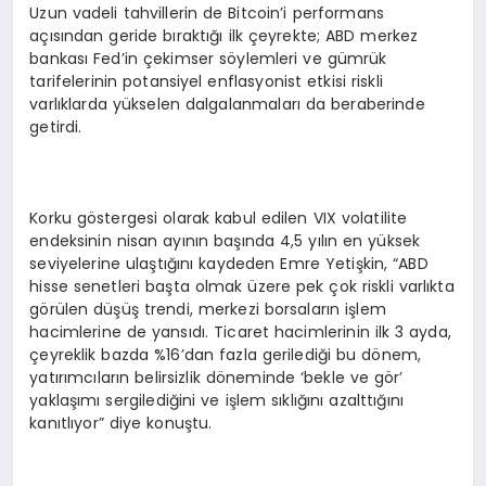
Uzun vadeli tahvillerin de Bitcoin’i performans
açısından geride bıraktığı ilk çeyrekte; ABD merkez
bankası Fed’in çekimser söylemleri ve gümrük
tarifelerinin potansiyel enflasyonist etkisi riskli
varlıklarda yükselen dalgalanmaları da beraberinde
getirdi.
Korku göstergesi olarak kabul edilen VIX volatilite
endeksinin nisan ayının başında 4,5 yılın en yüksek
seviyelerine ulaştığını kaydeden Emre Yetişkin, “ABD
hisse senetleri başta olmak üzere pek çok riskli varlıkta
görülen düşüş trendi, merkezi borsaların işlem
hacimlerine de yansıdı. Ticaret hacimlerinin ilk 3 ayda,
çeyreklik bazda %16’dan fazla gerilediği bu dönem,
yatırımcıların belirsizlik döneminde ‘bekle ve gör’
yaklaşımı sergilediğini ve işlem sıklığını azalttığını
kanıtlıyor” diye konuştu.