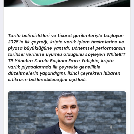
Tarife belirsizlikleri ve ticaret gerilimleriyle başlayan
2025
’
in ilk çeyreği, kripto varlık işlem hacimlerine ve
piyasa büyüklüğüne yansıdı. D
ö
nemsel performansın
tarihsel verilerle uyumlu olduğunu s
ö
yleyen
WhiteBIT
TR Y
ö
netim Kurulu Başkanı Emre Yetişkin, kripto
varlık piyasalarında ilk çeyrekte genellikle
düzeltmelerin yaşandığını, ikinci çeyrekten itibaren
istikrarın beklenebileceğini açıkladı.