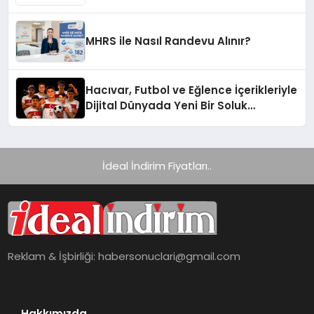
Yelpazesine Sahip Oto Yedek Parça
Platformlarından Biri Oldu
MHRS ile Nasıl Randevu Alınır?
Hacıvar, Futbol ve Eğlence İçerikleriyle
Dijital Dünyada Yeni Bir Soluk
Getiriyor
İdeal İndirim Fiyatları..
Reklam & İşbirliği:
habersonuclari@gmail.com
Hakkımızda