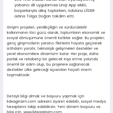
yabancı dil uygulaması Linqi App ekibi,
başarılarıyla alkış toplarken, ödülünü LİİDER
adına Tolga Doğan takdim etti.
Girişim projeleri, yenilikçiliğin ve sürdürülebilir
kalkınmanın itici gücü olarak, toplumların ekonomik ve
sosyal dönüşümüne önemli katkılar sağlar. Bu projeler;
genç girişimcilerin yaratıcı fikirlerini hayata geçirerek
istihdam yaratır, teknolojik gelişmeleri destekler ve
yerel ekonomilere dinamizm katar. Her proje, daha
parlak ve rekabetçi bir gelecek inşa etme yolunda
önemli bir adım olup, bu projelere sağlanacak
destekler ülke geleceği açısından hayati önem
taşımaktadır.
Detaylı bilgi almak ve başvuru yapmak için
lideagirisim.com adresini ziyaret edebilir, sosyal medya
hesaplarını takip edebilirsin. Yeni dönem başvuru ve
bilgi için: www.lideagirisim.com