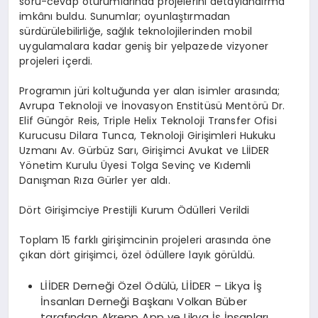
soru-cevap oturumlarında projelerini detaylandırma
imkânı buldu. Sunumlar; oyunlaştırmadan
sürdürülebilirliğe, sağlık teknolojilerinden mobil
uygulamalara kadar geniş bir yelpazede vizyoner
projeleri içerdi.
Programın jüri koltuğunda yer alan isimler arasında;
Avrupa Teknoloji ve İnovasyon Enstitüsü Mentörü Dr.
Elif Güngör Reis, Triple Helix Teknoloji Transfer Ofisi
Kurucusu Dilara Tunca, Teknoloji Girişimleri Hukuku
Uzmanı Av. Gürbüz Sarı, Girişimci Avukat ve LİİDER
Yönetim Kurulu Üyesi Tolga Sevinç ve Kıdemli
Danışman Rıza Gürler yer aldı.
Dört Girişimciye Prestijli Kurum Ödülleri Verildi
Toplam 15 farklı girişimcinin projeleri arasında öne
çıkan dört girişimci, özel ödüllere layık görüldü.
LİİDER Derneği Özel Ödülü, LİİDER – Likya İş
İnsanları Derneği Başkanı Volkan Büber
tarafından Akrepp App ve Likya İş İnsanları