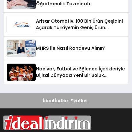
Öğretmenlik Tazminatı
Arisar Otomotiv, 100 Bin Ürün Çeşidini
Aşarak Türkiye’nin Geniş Ürün
Yelpazesine Sahip Oto Yedek Parça
Platformlarından Biri Oldu
MHRS ile Nasıl Randevu Alınır?
Hacıvar, Futbol ve Eğlence İçerikleriyle
Dijital Dünyada Yeni Bir Soluk
Getiriyor
İdeal İndirim Fiyatları..