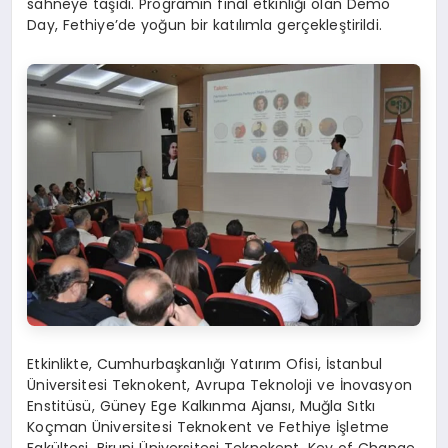
sahneye taşıdı. Programın final etkinliği olan Demo
Day, Fethiye’de yoğun bir katılımla gerçekleştirildi.
Etkinlikte, Cumhurbaşkanlığı Yatırım Ofisi, İstanbul
Üniversitesi Teknokent, Avrupa Teknoloji ve İnovasyon
Enstitüsü, Güney Ege Kalkınma Ajansı, Muğla Sıtkı
Koçman Üniversitesi Teknokent ve Fethiye İşletme
Fakültesi, Biruni Üniversitesi Teknokent, Key of Change,