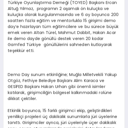
Türkiye Oyunlaştırma Derneği (TOYED) Başkanı Ercan
Altuğ Yılmaz, programın 2 aşamalı ön kuluçka ve
kuluçka olarak kurgulanmasında ve 6 ay boyunca 200
saatten fazla eğitim ve mentorlukla 15 girişimi demo
day’e hazırlayan tüm eğitimcilere ve bu sürece büyük
emek veren Altan Türel, Mahmut Dabbit, Hakan Acar
ile demo dayde gönüllü destek veren 20 kadar
Gamfed Türkiye gönüllülerini sahneden kutlayarak
teşekkür etti.
Demo Day sunum etkinliğine; Muğla Milletvekili Yakup
Otgöz, Fethiye Belediye Başkanı Alim Karaca ve
GESİFED Başkanı Hakan Urhan gibi önemli isimler
katılarak, girişimciliğin bölgesel kalkınmadaki rolüne
dikkat çektiler.
Etkinlik boyunca, 15 farklı girişimci ekip, geliştirdikleri
yenilikçi projeleri üç dakikalık sunumlarla jüri üyelerine
tanıttı. Girişimciler ayrıca, jüri üyeleriyle üçer dakikalık