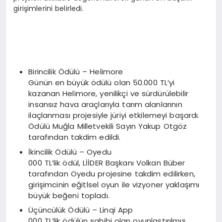
girişimlerini belirledi.
Birincilik Ödülü – Helimore
Günün en büyük ödülü olan 50.000 TL’yi
kazanan Helimore, yenilikçi ve sürdürülebilir
insansız hava araçlarıyla tarım alanlarının
ilaçlanması projesiyle jüriyi etkilemeyi başardı.
Ödülü Muğla Milletvekili Sayın Yakup Otgöz
tarafından takdim edildi.
İkincilik Ödülü – Oyedu
000 TL’lik ödül, LİİDER Başkanı Volkan Büber
tarafından Oyedu projesine takdim edilirken,
girişimcinin eğitlsel oyun ile vizyoner yaklaşımı
büyük beğeni topladı.
Üçüncülük Ödülü – Linqi App
000 TL’lik ödülün sahibi olan oyunlaştırılmış