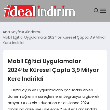
ANASAYFA
Ana Sayfa
Gündem
Mobil Eğitici Uygulamalar 2024’te Küresel Çapta 3,9 Milyar
BILGISAYAR
Kere İndirildi
DÜNYA
Mobil Eğitici Uygulamalar
SEYAHAT
2024’te Küresel Çapta 3,9 Milyar
Kere İndirildi
TEKNOLOJI
Dijital oyun ve uygulamaların çocukların erken
YAŞAM
dönem öğrenim süreçlerine entegrasyonu giderek
artıyor. OECD’nin ‘Education at a Glance 2024’
raporuna göre üye ülkelerde 2 ile 8 yaş arasındaki