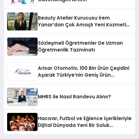
Beauty Atelier Kurucusu İrem
Yanar’dan Çok Amaçlı Yeni Kozmetik
Ürünü
Sözleşmeli Öğretmenler De Uzman
Öğretmenlik Tazminatı
Arisar Otomotiv, 100 Bin Ürün Çeşidini
Aşarak Türkiye’nin Geniş Ürün
Yelpazesine Sahip Oto Yedek Parça
Platformlarından Biri Oldu
MHRS ile Nasıl Randevu Alınır?
Hacıvar, Futbol ve Eğlence İçerikleriyle
Dijital Dünyada Yeni Bir Soluk
Getiriyor