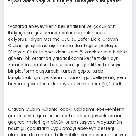
“Çocuklara Sağlıklı Bir Dijital Deneyim Sunuyoruz”
“Pazarda ebeveynlerin beklentilerini ve çocukların
ihtiyaçlarını göz önünde bulundurarak hareket
ediyoruz,” diyen Otsimo CEO’su Zafer Elcik, Crayon
Club’ın geliştirilme aşamasına dair bilgiler paylaştı.
“Crayon Club ile çocukların sevdiği karakterlerle birlikte
güvenli bir ortamda yaratıcılıklarını keşfettikleri aynı
zamanda sanatsal becerilerini geliştirdikleri kapsayıcı
bir platform oluşturduk. Küresel çapta talebi
karşılamak için içeriklerimizi sürekli güncelleyerek, yeni
boyama paketleri eklemeye devam edeceğiz,” dedi.
Crayon Club’ın kullanıcı odaklı yaklaşımı, ebeveynlerin
çocuklarıyla dijital ortamda kaliteli ve güvenli zaman
geçirebilmeleri için büyük önem taşıyor. Arayüzünün
basitliği, çocukların uygulamayı ebeveyn desteği
olmadan da rahatça kullanabilmelerine olanak tanıyor.