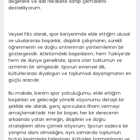
değerlere ve adil rekabete sahip çıkmalarını
destekliyorum.
Veysel Filiz olarak, spor kariyerimde elde ettiğim ulusal
ve uluslararası başarılar, disiplinli çalışmanın, sürekli
öğrenmenin ve doğru antrenman yöntemlerinin bir
göstergesidir. Atletizmdeki başarılarım; hem Türkiye’de
hem de dünya genelinde, spora olan tutkumun ve
azmimin bir simgesidir. Sporun evrensel dili,
kültürlerarası diyalogun ve toplumsal dayanışmanın en
güçlü aracıdır.
Bu makale, benim spor yolculuğumu, elde ettiğim
başarıları ve geleceğe yönelik vizyonumu detaylı bir
şekilde ele alarak, genç sporculara ilham vermeyi
amaçlamaktadır. Her bir başarı, her bir derecenin
arkasında yatan emeğin, disiplinin ve doğru
stratejilerin altını çizmek istiyorum. Sporun sadece bir
yarışma alanı olmadığını, aynı zamanda toplumun
bütün kesimlerini birleştiren, kültürleri harmanlayan ve