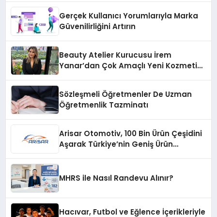
Gerçek Kullanıcı Yorumlarıyla Marka
Güvenilirliğini Artırın
Beauty Atelier Kurucusu İrem
Yanar’dan Çok Amaçlı Yeni Kozmetik
Ürünü
Sözleşmeli Öğretmenler De Uzman
Öğretmenlik Tazminatı
Arisar Otomotiv, 100 Bin Ürün Çeşidini
Aşarak Türkiye’nin Geniş Ürün
Yelpazesine Sahip Oto Yedek Parça
Platformlarından Biri Oldu
MHRS ile Nasıl Randevu Alınır?
Hacıvar, Futbol ve Eğlence İçerikleriyle