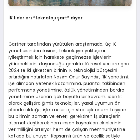
İ
K liderleri “teknoloji
ş
art” diyor
Gartner tarafından yürütülen araştırmada, üç İK
yöneticisinden ikisinin, teknolojiye yaklaşımı
iyileştirmek için harekete geçilmezse işlevlerini
yitireceklerini düşündüğü görüldü. Küresel verilere göre
2024’te iki şirketten birinin İK teknolojisi bütçesini
artırdığını hatırlatan Nazım Onur Bayındır, “İK yönetimi,
işe alımdan yetenek kazanımına, puantaj takibinden
performans yönetimine, özlük yönetiminden bordro
yönetimine uzanan çok boyutlu bir kavram. idenfit
olarak geliştirdiğimiz teknolojiler, yasal uyumun ön
planda olduğu, işletmeler için stratejik önem taşıyan
bu birimin zaman ve enerji gerektiren iş süreçlerini
otomatikleştirerek hem insan kaynakları ekiplerinin
verimliliğini artırıyor hem de çalışan memnuniyetine
katkıda bulunuyor. Kapsamlı ürün ve özellik setiyle