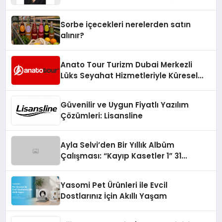
Yaman
Sorbe içecekleri nerelerden satın
alınır?
Anato Tour Turizm Dubai Merkezli
Lüks Seyahat Hizmetleriyle Küresel
Turizmde Öne Çıkıyor
Güvenilir ve Uygun Fiyatlı Yazılım
Çözümleri: Lisansline
Ayla Selvi’den Bir Yıllık Albüm
Çalışması: “Kayıp Kasetler 1” 31
Temmuz’da Çıktı
Yasomi Pet Ürünleri ile Evcil
Dostlarınız İçin Akıllı Yaşam