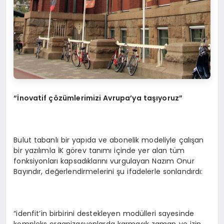
“
İ
novatif
çö
z
ü
mlerimizi Avrupa’ya ta
şı
yoruz
”
Bulut tabanlı bir yapıda ve abonelik modeliyle çalışan
bir yazılımla İK görev tanımı içinde yer alan tüm
fonksiyonları kapsadıklarını vurgulayan Nazım Onur
Bayındır, değerlendirmelerini şu ifadelerle sonlandırdı:
“idenfit’in birbirini destekleyen modülleri sayesinde
kompleks organizasyonlarda karmaşık zaman ve izin