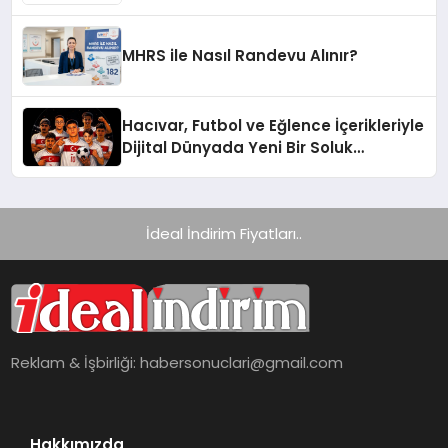
Yelpazesine Sahip Oto Yedek Parça
Platformlarından Biri Oldu
MHRS ile Nasıl Randevu Alınır?
Hacıvar, Futbol ve Eğlence İçerikleriyle
Dijital Dünyada Yeni Bir Soluk
Getiriyor
İdeal İndirim Fiyatları..
Reklam & İşbirliği:
habersonuclari@gmail.com
Hakkımızda