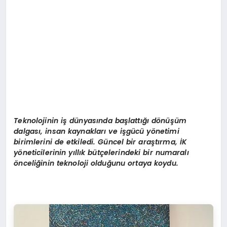
Teknolojinin i
ş
d
ü
nyas
ı
nda ba
ş
latt
ığı
d
ö
n
üşü
m
dalgas
ı
, insan kaynaklar
ı
ve i
ş
g
ü
c
ü
y
ö
netimi
birimlerini de etkiledi. G
ü
ncel bir ara
ş
t
ı
rma,
İ
K
y
ö
neticilerinin y
ı
ll
ı
k b
ü
t
ç
elerindeki bir numaral
ı
ö
nceli
ğ
inin teknoloji oldu
ğ
unu ortaya koydu.