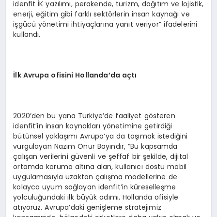
idenfit İK yazılımı, perakende, turizm, dağıtım ve lojistik,
enerji, eğitim gibi farklı sektörlerin insan kaynağı ve
işgücü yönetimi ihtiyaçlarına yanıt veriyor” ifadelerini
kullandı.
İ
lk Avrupa ofisini Hollanda
’
da a
ç
t
ı
2020’den bu yana Türkiye’de faaliyet gösteren
idenfit’in insan kaynakları yönetimine getirdiği
bütünsel yaklaşımı Avrupa’ya da taşımak istediğini
vurgulayan Nazım Onur Bayındır, “Bu kapsamda
çalışan verilerini güvenli ve şeffaf bir şekilde, dijital
ortamda koruma altına alan, kullanıcı dostu mobil
uygulamasıyla uzaktan çalışma modellerine de
kolayca uyum sağlayan idenfit’in küreselleşme
yolculuğundaki ilk büyük adımı, Hollanda ofisiyle
atıyoruz. Avrupa’daki genişleme stratejimiz