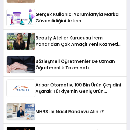
Gerçek Kullanıcı Yorumlarıyla Marka
Güvenilirliğini Artırın
Beauty Atelier Kurucusu İrem
Yanar’dan Çok Amaçlı Yeni Kozmetik
Ürünü
Sözleşmeli Öğretmenler De Uzman
Öğretmenlik Tazminatı
Arisar Otomotiv, 100 Bin Ürün Çeşidini
Aşarak Türkiye’nin Geniş Ürün
Yelpazesine Sahip Oto Yedek Parça
Platformlarından Biri Oldu
MHRS ile Nasıl Randevu Alınır?