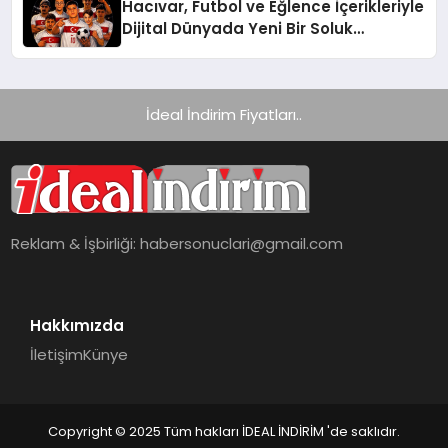
Hacıvar, Futbol ve Eğlence İçerikleriyle
Dijital Dünyada Yeni Bir Soluk
Getiriyor
İdeal İndirim Fiyatları..
Reklam & İşbirliği:
habersonuclari@gmail.com
Hakkımızda
İletişim
Künye
Copyright © 2025 Tüm hakları İDEAL İNDİRİM 'de saklıdır.