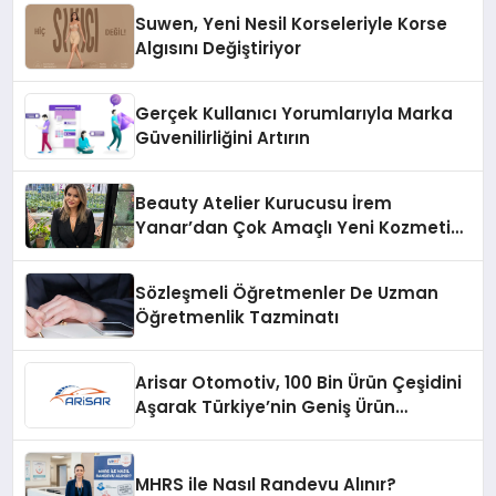
Suwen, Yeni Nesil Korseleriyle Korse
Algısını Değiştiriyor
Gerçek Kullanıcı Yorumlarıyla Marka
Güvenilirliğini Artırın
Beauty Atelier Kurucusu İrem
Yanar’dan Çok Amaçlı Yeni Kozmetik
Ürünü
Sözleşmeli Öğretmenler De Uzman
Öğretmenlik Tazminatı
Arisar Otomotiv, 100 Bin Ürün Çeşidini
Aşarak Türkiye’nin Geniş Ürün
Yelpazesine Sahip Oto Yedek Parça
Platformlarından Biri Oldu
MHRS ile Nasıl Randevu Alınır?