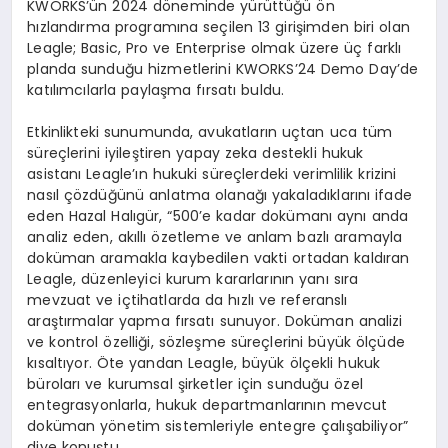
KWORKS’ün 2024 döneminde yürüttüğü ön
hızlandırma programına seçilen 13 girişimden biri olan
Leagle; Basic, Pro ve Enterprise olmak üzere üç farklı
planda sunduğu hizmetlerini KWORKS’24 Demo Day’de
katılımcılarla paylaşma fırsatı buldu.
Etkinlikteki sunumunda, avukatların uçtan uca tüm
süreçlerini iyileştiren yapay zeka destekli hukuk
asistanı Leagle’ın hukuki süreçlerdeki verimlilik krizini
nasıl çözdüğünü anlatma olanağı yakaladıklarını ifade
eden Hazal Halıgür, “500’e kadar dokümanı aynı anda
analiz eden, akıllı özetleme ve anlam bazlı aramayla
doküman aramakla kaybedilen vakti ortadan kaldıran
Leagle, düzenleyici kurum kararlarının yanı sıra
mevzuat ve içtihatlarda da hızlı ve referanslı
araştırmalar yapma fırsatı sunuyor. Doküman analizi
ve kontrol özelliği, sözleşme süreçlerini büyük ölçüde
kısaltıyor. Öte yandan Leagle, büyük ölçekli hukuk
büroları ve kurumsal şirketler için sunduğu özel
entegrasyonlarla, hukuk departmanlarının mevcut
doküman yönetim sistemleriyle entegre çalışabiliyor”
diye konuştu.