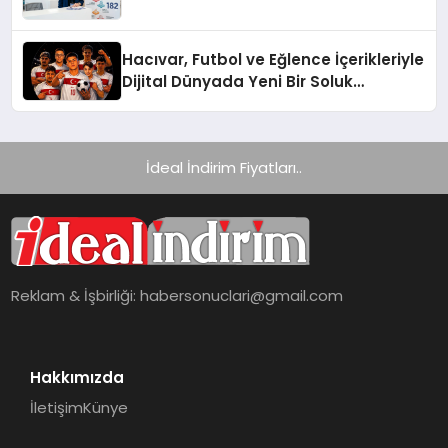
Hacıvar, Futbol ve Eğlence İçerikleriyle
Dijital Dünyada Yeni Bir Soluk
Getiriyor
İdeal İndirim Fiyatları..
Reklam & İşbirliği:
habersonuclari@gmail.com
Hakkımızda
İletişim
Künye