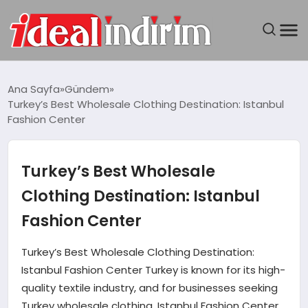
ANASAYFA
Ana Sayfa
Gündem
Turkey’s Best Wholesale Clothing Destination: Istanbul
BILGISAYAR
Fashion Center
DÜNYA
Turkey’s Best Wholesale
SEYAHAT
Clothing Destination: Istanbul
Fashion Center
TEKNOLOJI
Turkey’s Best Wholesale Clothing Destination:
YAŞAM
Istanbul Fashion Center Turkey is known for its high-
quality textile industry, and for businesses seeking
Turkey wholesale clothing, Istanbul Fashion Center