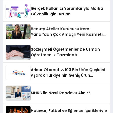
Gerçek Kullanıcı Yorumlarıyla Marka
Güvenilirliğini Artırın
Beauty Atelier Kurucusu İrem
Yanar’dan Çok Amaçlı Yeni Kozmetik
Ürünü
Sözleşmeli Öğretmenler De Uzman
Öğretmenlik Tazminatı
Arisar Otomotiv, 100 Bin Ürün Çeşidini
Aşarak Türkiye’nin Geniş Ürün
Yelpazesine Sahip Oto Yedek Parça
Platformlarından Biri Oldu
MHRS ile Nasıl Randevu Alınır?
Hacıvar, Futbol ve Eğlence İçerikleriyle